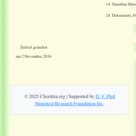
14.
Grandma Date
24. Dokumente, Fo
Zuletzt geändert
am
2 November, 2016
© 2025 Chortitza.org | Supported by
D. F. Plett
Historical Research Foundation Inc.