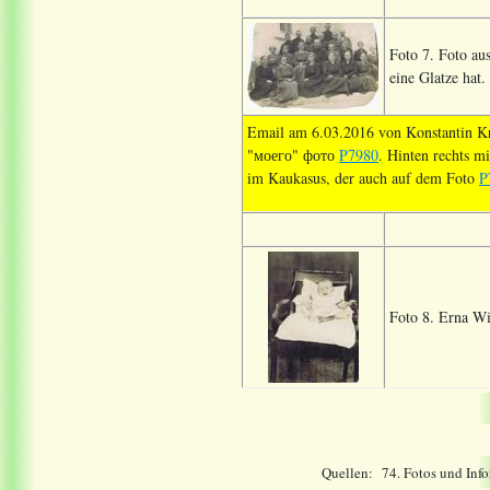
Foto 7. Foto au
eine Glatze hat.
Email am 6.03.2016 von Konstantin K
"моего" фото
P7980
. Hinten rechts mi
im Kaukasus, der auch auf dem Foto
P
Foto 8. Erna Wi
Quellen:
74
. Fotos und Inf