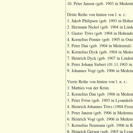
10. Peter Janzen (geb. 1903 in Medemt
Dritte Reihe von hinten von l. n. r.:
1. Jakob Philipsen (geb. 1903 in Hohen
2. Hermann Nickel (geb. 1904 in Lind
3. Gustav Töws (geb. 1904 in Hohendo
4. Kornelius Penner (geb. 1905 in Ost
5. Peter Dau (geb. 1904 in Medemtal).
6. Kornelius Dyck (geb. 1904 in Mede
7. Heinrich Dyck (geb. 1907 in Linden
8. Peter Johann Siebert (01.11.1903 in
9. Johannes Vogt (geb. 1906 in Medemt
Vierte Reihe von hinten von l. n. r.:
1. Mathies von der Krim.
2. Kornelius Dau (geb. 1906 in Medemt
3. Peter Fröse (geb. 1903 in Lysanderh
4. Heinrich Johannes Töws (1904 Fres
5. Peter Janzen (geb. 1906 in Medemta
6. Heinrich Vogt (geb. 1906 in Medemt
7. Kornelius Neumann (geb. 1906 in K
8. Heinrich Gerzen (geb. 1903 in Lysa