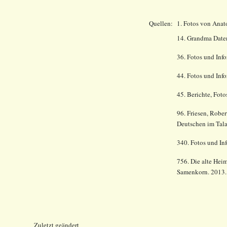
Quellen:
1. Fotos von Anat
14.
Grandma Date
36. Fotos und Inf
44. Fotos und Inf
45. Berichte, Fot
96. Friesen, Robe
Deutschen im Tala
340. Fotos und In
756.
Die alte Heim
Samenkorn. 2013.
Zuletzt geändert