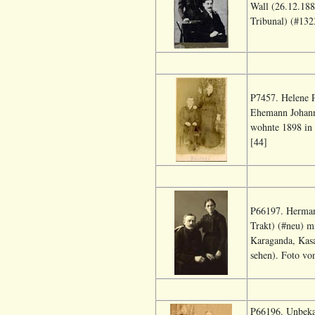
Wall (26.12.188
Tribunal) (#132
P7457. Helene P
Ehemann Johanne
wohnte 1898 in 
[44]
P66197. Herman
Trakt) (#neu) m
Karaganda, Kas
sehen). Foto von
P66196. Unbekan