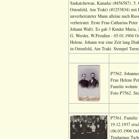
Saskatchewan, Kanada) (#456587). 5. 
Ostenfeld, Am Trakt) (#1253834) mit E
unverheirateter Mann alleine nach Rus
verheiratet. Erste Frau Catharina Pet
Johann Wall). Es gab 3 Kinder Maria, 
G. Werder, W.Preußen - 05.01.1904 Ost
Helene. Johann war eine Zeit lang Dia
in Ostenfeld, Am Trakt. Stempel Turm
P7562. Johannes
Frau Helene Pet
Familie wohnte
Foto P7562. St
P7561. Familie S
19.12.1937 ersc
(06.03.1906 Orl
Trudarmee Tsche