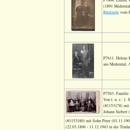
(1891 Medemtal,
Rückseite
vom F
P7611. Helene 
aus Medemtal, A
P7563. Familie 
Von l. n. r.: 1
(#1153178) mit 
Johann Siebert 
(#1153180) mit Sohn Peter (01.11.1903
(22.03.1896 - 11.12.1943 in der Truda