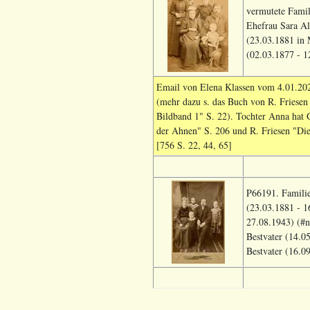
vermutete Famil
Ehefrau Sara Al
(23.03.1881 in 
(02.03.1877 - 1
Email von Elena Klassen vom 4.01.2020
(mehr dazu s. das Buch von R. Friesen
Bildband 1" S. 22). Tochter Anna hat 
der Ahnen" S. 206 und R. Friesen "Die 
[756 S. 22, 44, 65]
P66191. Familie
(23.03.1881 - 1
27.08.1943) (#n
Bestvater (14.0
Bestvater (16.0