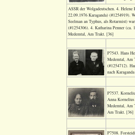
ASSR der Wolgadeutschen. 4. Helene Pe
22.09.1976 Karaganda) (#1254919). Wa
Seelman an Typhus, als Rotarmist) war
(#1254306). 4. Katharina Penner (ca. 
Medemtal, Am Trakt. [36]
P7543. Hans He
Medemtal, Am Tr
(#1254712). Ha
nach Karaganda 
P7537. Korneliu
Anna Kornelius 
Medemtal, Am Tr
Am Trakt. [36]
P7508. Forsteid