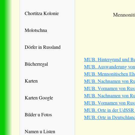
Chortitza Kolonie
Mennoniti
Molotschna
Dörfer in Russland
MUB. Hintergrund und B
Bücherregal
MUB. Auswanderung von R
MUB. Mennonitischen Eh
Karten
MUB. Nachnamen von Russ
MUB. Vornamen von Russla
MUB. Nachnamen von Russl
Karten Google
MUB. Vornamen von Russla
MUB. Orte in der UdSSR o
Bilder u Fotos
MUB. Orte in Deutschland,
Namen u Listen