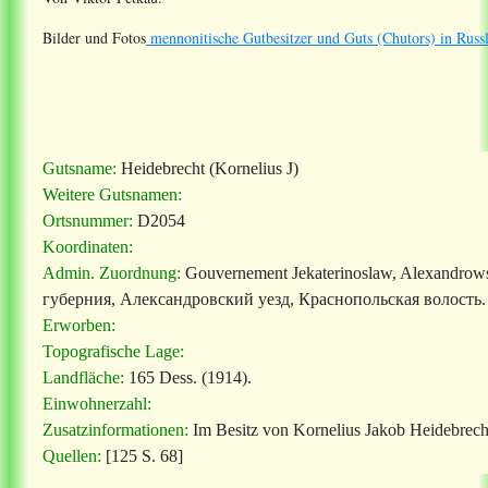
Bilder und Fotos
mennonitische Gutbesitzer und Guts (Chutors) in Russ
Gutsname:
Heidebrecht (Kornelius J)
Weitere Gutsnamen:
Ortsnummer:
D2054
Koordinaten:
Admin. Zuordnung:
Gouvernement Jekaterinoslaw, Alexandrows
губерния, Александровский уезд, Краснопольская волость.
Erworben:
Topografische Lage:
Landfläche:
165 Dess. (1914).
Einwohnerzahl:
Zusatzinformationen:
Im Besitz von Kornelius Jakob Heidebrech
Quellen:
[125 S. 68]