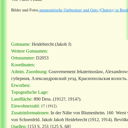
Bilder und Fotos
mennonitische Gutbesitzer und Guts (Chutors) in Russ
Gutsname:
Heidebrecht (Jakob J)
Weitere Gutsnamen:
Ortsnummer:
D2053
Koordinaten:
Admin. Zuordnung:
Gouvernement Jekaterinoslaw, Alexandrows
губерния, Александровский уезд, Краснопольская волость.
Erworben:
Topografische Lage:
Landfläche:
890 Dess. (1912?, 1914?).
17 (1912).
Einwohnerzahl:
Zusatzinformationen:
In der Nähe von Blumenheim. 160 Werst v
von Schoenfeld. Jakob Jakob Heidebrecht (1912, 1914). Bevölke
Quellen:
[153 S. 25]; [125 S. 68]