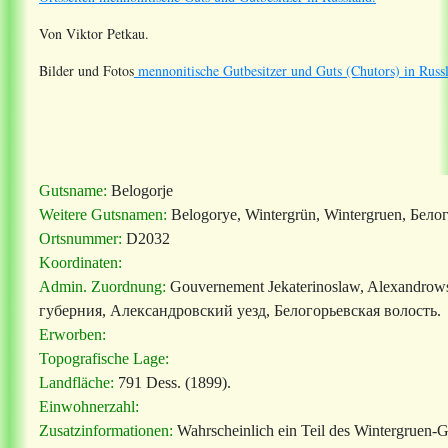
Von Viktor Petkau.
Bilder und Fotos
mennonitische Gutbesitzer und Guts (Chutors) in Russ
Gutsname:
Belogorje
Weitere Gutsnamen:
Belogorye, Wintergrün, Wintergruen, Бело
Ortsnummer:
D2032
Koordinaten:
Admin. Zuordnung:
Gouvernement Jekaterinoslaw, Alexandrows
губерния, Александровский уезд, Белогорьевская волость.
Erworben:
Topografische Lage:
Landfläche:
791 Dess. (1899).
Einwohnerzahl:
Zusatzinformationen:
Wahrscheinlich ein Teil des Wintergruen-G