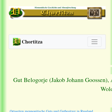
Chortitza
Gut Belogorje (Jakob Johann Goossen), 
Wolo
Ortsseiten mennonitische Guts und Gutbesitzer in Russland.