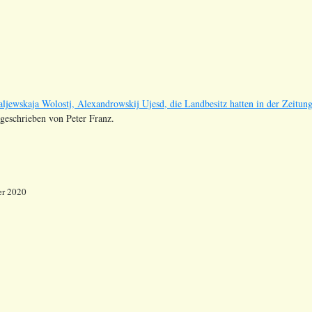
taljewskaja Wolostj, Alexandrowskij Ujesd, die Landbesitz hatten in der Z
bgeschrieben von Peter Franz.
er 2020