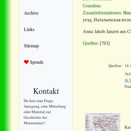
Grandma:
Archive
Zusatzinformationen:
Янц
уезд, Натальевская волос
Links
Anna Jakob Janzen aus Ch
Quellen:
[763]
Sitemap
Spende
Quellen:
14.
763
№ 5
Fran
Kontakt
Du hast eine Frage,
Anregung, eine Mitteilung
oder Material zur
Geschichte der
Mennoniten?
Kar