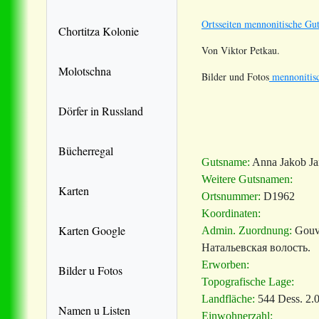
Ortsseiten mennonitische Gut
Chortitza Kolonie
Von Viktor Petkau.
Molotschna
Bilder und Fotos
mennonitisc
Dörfer in Russland
Bücherregal
Gutsname:
Anna Jakob J
Weitere Gutsnamen:
Karten
Ortsnummer:
D1962
Koordinaten:
Karten Google
Admin. Zuordnung:
Gouv
Натальевская волость.
Erworben:
Bilder u Fotos
Topografische Lage:
Landfläche:
544 Dess. 2.
Namen u Listen
Einwohnerzahl: