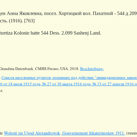
ен Анна Яковлевна, посел. Хортицкой вол. Пахатной - 544 д 2099
ть. (1916). [763]
ortiza Kolonie hatte 544 Dess. 2.099 Sashenj Land.
Grandma Datenbank. CMHS Fresno, USA. 2018.
Beschreibung.
.
Список населенных пунктов, попавших под действие "ликвидационных законо
6 от 18 июля 1915 года, № 27 от 30 марта 1916 года, № 33 от 27 апреля 1916 го
z.
te
Wolosti im Ujesd Alexandrowsk, Gouvernement Jekaterinoslaw 1911.
(russi