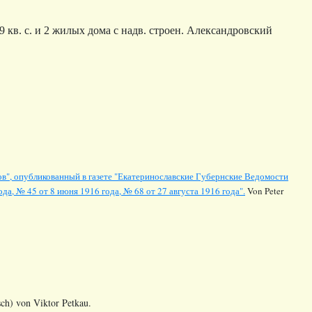
 кв. с. и 2 жилых дома с надв. строен.
Александровский
в", опубликованный в газете "Екатеринославские Губернские Ведомости
да, № 45 от 8 июня 1916 года, № 68 от 27 августа 1916 года".
Von Peter
sch) von Viktor Petkau.