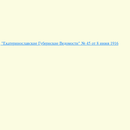
eitung "Екатеринославские Губернские Ведомости" № 45 от 8 июня 1916