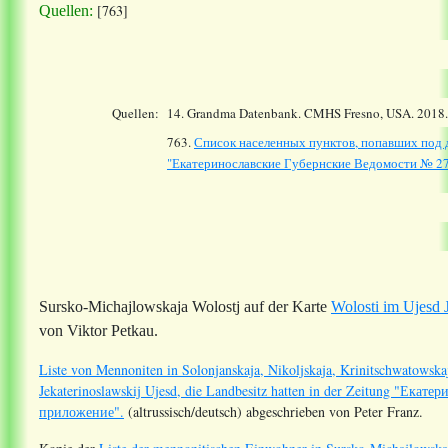
[763]
Quellen:
Quellen:
14.
Grandma Datenbank. CMHS Fresno, USA. 2018
763.
Список населенных пунктов, попавших под д
"Екатеринославские Губернские Ведомости № 27 о
Sursko-Michajlowskaja Wolostj auf der Karte
Wolosti im Ujesd 
von Viktor Petkau.
Liste von Mennoniten in Solonjanskaja, Nikoljskaja, Krinitschwatowska
Jekaterinoslawskij Ujesd, die Landbesitz hatten in der Zeitung "Ек
приложение".
(altrussisch/deutsch) abgeschrieben von Peter Franz.