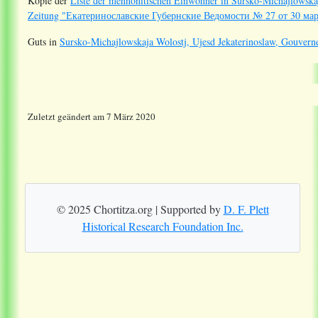
Kopie der
Liste der mennonitischen Einwohner in Sursko-Michajlowskaja
Zeitung "Екатеринославские Губернские Ведомости № 27 от 30 мар
Guts in
Sursko-Michajlowskaja Wolostj, Ujesd Jekaterinoslaw, Gouvern
Zuletzt geändert am 7 März 2020
© 2025 Chortitza.org | Supported by
D. F. Plett
Historical Research Foundation Inc.