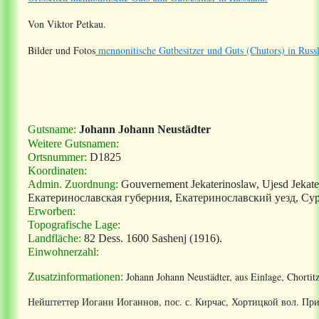
Von Viktor Petkau.
Bilder und Fotos
mennonitische Gutbesitzer und Guts (Chutors) in Russ
Gutsname:
Johann Johann Neustädter
Weitere Gutsnamen:
Ortsnummer:
D1825
Koordinaten:
Admin. Zuordnung:
Gouvernement Jekaterinoslaw, Ujesd Jekate
Екатеринославская губерния, Екатеринославский уезд, Су
Erworben:
Topografische Lage:
Landfläche:
82 Dess.
1600 Sashenj
(1916).
Einwohnerzahl:
Johann Johann Neustädter, aus Einlage, Chortit
Zusatzinformationen:
Нейштеттер Иоганн Иоганнов, пос. с. Кирчас, Хортицкой вол. При 