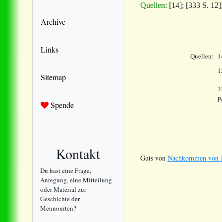
Quellen:
[14]; [333 S. 12]
Archive
Links
Quellen:
1
1
Sitemap
3
P
Spende
Kontakt
Guts von
Nachkommen von Jo
Du hast eine Frage,
Anregung, eine Mitteilung
oder Material zur
Geschichte der
Mennoniten?