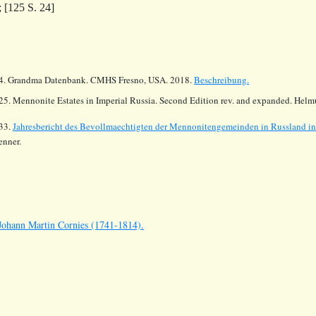
; [125 S. 24]
4.
Grandma Datenbank. CMHS Fresno, USA. 2018.
Beschreibung.
25. Mennonite Estates in Imperial Russia. Second Edition rev. and expanded. Hel
33.
Jahresbericht des Bevollmaechtigten der Mennonitengemeinden in Russland i
enner.
hann Martin Cornies (1741-1814).