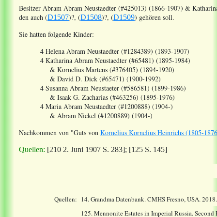
Besitzer
Abram
Abram
Neustaedter (#425013) (1866-1907)
&
Katharin
den auch
(
)?, (
)?, (
)
gehören soll.
D1507
D1508
D1509
Sie hatten folgende Kinder:
4 Helena Abram Neustaedter (#1284389) (1893-1907)
4 Katharina Abram Neustaedter (#65481) (1895-1984)
& Kornelius Martens (#376405) (1894-1920)
& David D. Dick (#65471) (1900-1992)
4 Susanna Abram Neustaeter (#586581) (1899-1986)
& Isaak G. Zacharias (#463256) (1895-1976)
4 Maria Abram Neustaedter (#1200888) (1904-)
& Abram Nickel (#1200889) (1904-)
Nachkommen
von "Guts von
Kornelius Kornelius Heinrichs (1805-18
Quellen:
[210 2. Juni 1907 S. 283]; [125 S. 145]
Quellen:
14.
Grandma Datenbank. CMHS Fresno, USA. 2018
125. Mennonite Estates in Imperial Russia. Second