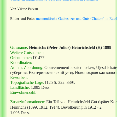
Von Viktor Petkau.
Bilder und Fotos
mennonitische Gutbesitzer und Guts (Chutors) in Russ
Gutsname:
Heinrichs (Peter Julius) Heinrichsfeld (H) 1899
Weitere Gutsnamen:
Ortsnummer:
D1477
Koordinaten:
Admin. Zuordnung:
Gouvernement Jekaterinoslaw, Ujesd Jeka
губерния, Екатеринославский уезд, Новопокровская волост
Erworben:
Topografische Lage:
[125 S. 322, 339].
Landfläche:
1.095 Dess.
Einwohnerzahl:
Zusatzinformationen:
Ein Teil von Heinrichsfeld Gut (später K
Heinrichs (1899, 1912, 1914). Bevölkerung in 1912 - 2
1.095 Dess.