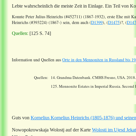
Lebte wahrscheinlich die meiste Zeit in Einlage. Ein Teil von K
Konnte Peter Julius Heinrichs (#452711) (1867-1932), erste Ehe mit K
Heinrichs (#393224) (1867-) sein, dem auch (
D1399
), (
D1475
)?, (
D14
Quellen:
[125 S. 74]
Information und Quellen aus
Orte in den Mennoniten in Russland bis 19
Quellen:
14.
Grandma Datenbank. CMHS Fresno, USA. 2018
125. Mennonite Estates in Imperial Russia. Second
Guts von
Kornelius Kornelius Heinrichs (1805-1876) und sei
Nowopokrowskaja Wolostj auf der Karte
Wolosti im Ujesd Jeka