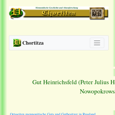
Chortitza
Gut Heinrichsfeld (Peter Julius H
Nowopokrowsk
Ortsseiten mennonitische Guts und Gutbesitzer in Russland.