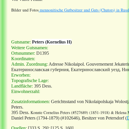
Bilder und Fotos
mennonitische Gutbesitzer und Guts (Chutors) in Russ
Gutsname:
Peters (Kornelius H)
Weitere Gutsnamen:
Ortsnummer:
D1395
Koordinaten:
Admin. Zuordnung:
Adresse Nikolaipol
. Gouvernement Jekaterin
Екатеринославская губерния, Екатеринославский уезд, Ни
Erworben:
Topografische Lage:
Landfläche:
395 Dess.
Einwohnerzahl:
Zusatzinformationen:
Gerichtsstand von Nikolaipolskaja Wolostj
Peters.
Konnte Cornelius Peters (#527689) (1851-1918) & Helena 
395 Dess.
Daniel Peters (1794-1879) (#102646)
, Besitzer von Petersdorf (
Quellen:
[333 S. 29]; [125 S. 160]