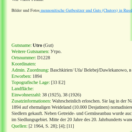
Bilder und Fotos
mennonitische Gutbesitzer und Guts (Chutors) in Russ
Gutsname:
Utro
(Gut)
Weitere Gutsnamen:
У
тро
.
Ortsnummer:
D1228
Koordinaten:
Admin. Zuordnung:
Baschkirien/ Ufa/ Belebej/Dawlekanowo,
в
Erworben:
1894
Topografische Lage:
[33 E2]
Landfläche:
Einwohnerzahl:
38 (1925), 38 (1926)
Zusatzinformationen:
Wahrscheinlich erloschen. Sie lag in der
1894 auf ehemaligen Weideland (10.000 Desjatinen) nomadisie
Siedlern gekauft. Neben Getreide- und Gemüseanbau wurde auc
im Siedlungsgebiet. Mitte der 20 Jahre des 20. Jahrhunderts wan
Quellen:
[2 1964, S. 28]; [4]; [11]