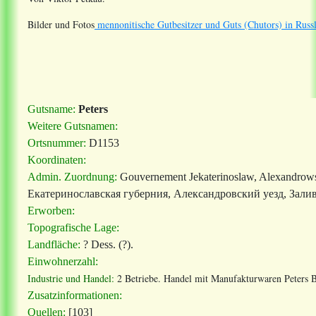
Bilder und Fotos
mennonitische Gutbesitzer und Guts (Chutors) in Russ
Gutsname:
Peters
Weitere Gutsnamen:
Ortsnummer:
D1153
Koordinaten:
Admin. Zuordnung:
Gouvernement Jekaterinoslaw, Alexandrowsk
Екатеринославская губерния, Александровский уезд, Залив
Erworben:
Topografische Lage:
Landfläche:
? Dess. (?).
Einwohnerzahl:
Industrie und Handel:
2 Betriebe. Handel mit Manufakturwaren Peters B
Zusatzinformationen:
Quellen:
[103]