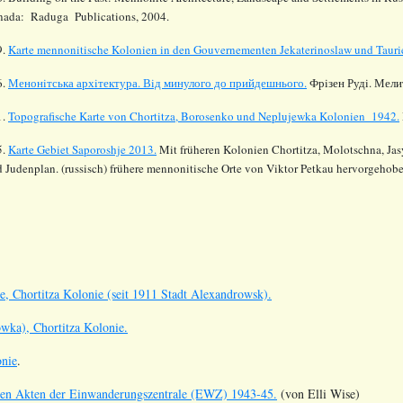
nada: Raduga Publications, 2004.
9.
Karte mennonitische Kolonien in den Gouvernementen Jekaterinoslaw und Tauri
6.
Менонiтська архiтектура. Вiд минулого до прийдешнього.
Фрiзен Рудi. Мелит
1.
Topografische Karte von Chortitza, Borosenko und Neplujewka Kolonien 1942.
5.
Karte Gebiet Saporoshje 2013.
Mit früheren Kolonien Chortitza, Molotschna, Ja
 Judenplan. (russisch) frühere mennonitische Orte von Viktor Petkau hervorgehobe
, Chortitza Kolonie (seit 1911 Stadt Alexandrowsk).
ka), Chortitza Kolonie.
onie
.
 den Akten der Einwanderungszentrale (EWZ) 1943-45.
(von Elli Wise)