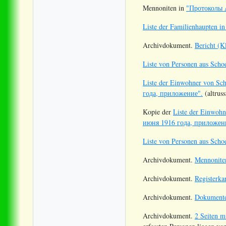
Mennoniten in
"Протоколы 
Liste der Familienhaupten i
Archivdokument.
Bericht (K
Liste von Personen aus Scho
Liste der Einwohner von Sc
года, приложение".
(altruss
Kopie der
Liste der Einwoh
июня 1916 года, приложен
Liste von Personen aus Scho
Archivdokument.
Mennoniten
Archivdokument.
Registerka
Archivdokument.
Dokumente
Archivdokument.
2 Seiten m