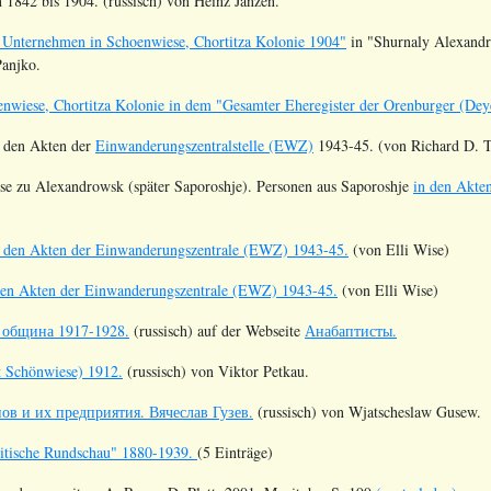
n 1842 bis 1904. (russisch) von Heinz Janzen.
 Unternehmen in Schoenwiese, Chortitza Kolonie 1904"
in "Shurnaly Alexandr
Panjko.
enwiese, Chortitza Kolonie in dem "Gesamter Eheregister der Orenburger (Dey
n den Akten der
Einwanderungszentralstelle (EWZ)
1943-45. (von Richard D. T
se zu Alexandrowsk (später Saporoshje). Personen aus Saporoshje
in den Akte
n den Akten der Einwanderungszentrale (EWZ) 1943-45.
(von Elli Wise)
 den Akten der Einwanderungszentrale (EWZ) 1943-45.
(von Elli Wise)
 община 1917-1928.
(russisch) auf der Webseite
Анабаптисты.
t Schönwiese) 1912.
(russisch) von Viktor Petkau.
в и их предприятия. Вячеслав Гузев.
(russisch) von Wjatscheslaw Gusew.
itische Rundschau" 1880-1939.
(5 Einträge)