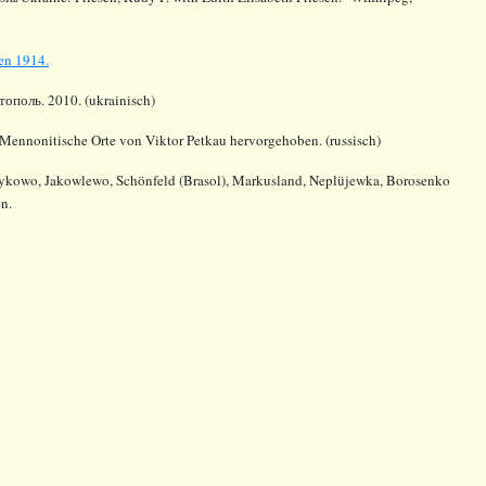
en 1914.
ополь. 2010. (ukrainisch)
Mennonitische Orte von Viktor Petkau hervorgehoben. (russisch)
sykowo, Jakowlewo, Schönfeld (Brasol), Markusland, Neplüjewka, Borosenko
n.