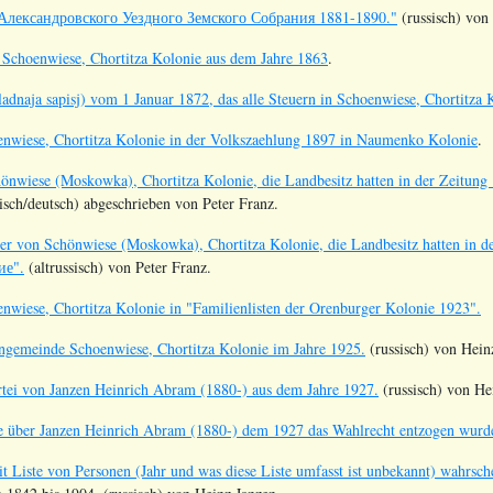
Александровского Уездного Земского Собрания 1881-1890."
(russisch) von
n Schoenwiese, Chortitza Kolonie aus dem Jahre 1863
.
ladnaja sapisj) vom 1 Januar 1872, das alle Steuern in Schoenwiese, Chortitza
enwiese, Chortitza Kolonie in der Volkszaehlung 1897 in Naumenko Kolonie
.
hönwiese (Moskowka), Chortitza Kolonie, die Landbesitz hatten in der Zei
isch/deutsch) abgeschrieben von Peter Franz.
ner von Schönwiese (Moskowka), Chortitza Kolonie, die Landbesitz hatten i
ие".
(altrussisch) von Peter Franz.
enwiese, Chortitza Kolonie in "Familienlisten der Orenburger Kolonie 1923".
gemeinde Schoenwiese, Chortitza Kolonie im Jahre 1925.
(russisch) von Hein
rtei von Janzen Heinrich Abram (1880-) aus dem Jahre 1927.
(russisch) von He
 über Janzen Heinrich Abram (1880-) dem 1927 das Wahlrecht entzogen wurd
it Liste von Personen (Jahr und was diese Liste umfasst ist unbekannt) wahrsc