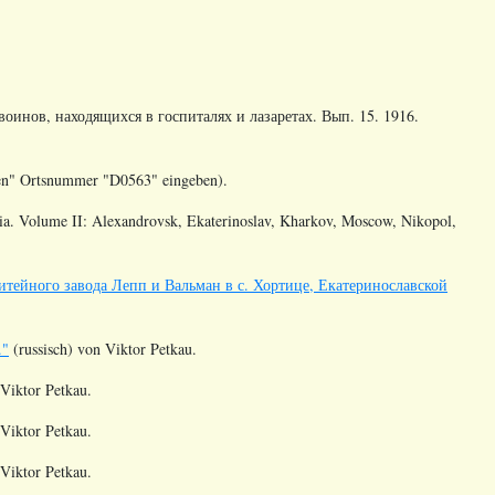
инов, находящихся в госпиталях и лазаретах. Вып. 15. 1916.
hen" Ortsnummer
"
D0563
" eingeben).
ia. Volume II: Alexandrovsk, Ekaterinoslav, Kharkov, Moscow, Nikopol,
итейного завода Лепп и Вальман в с. Хортице, Екатеринославской
."
(russisch) von Viktor Petkau.
 Viktor Petkau.
 Viktor Petkau.
 Viktor Petkau.