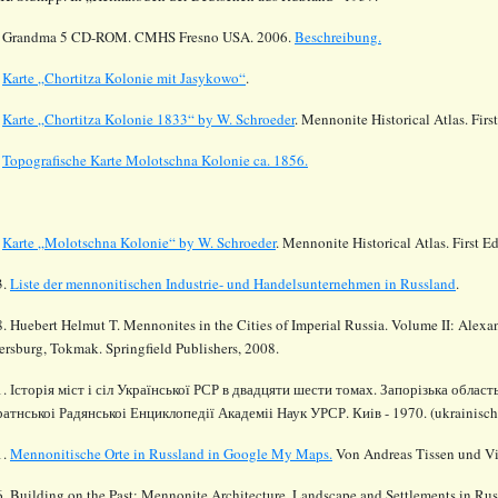
. Grandma 5 CD-ROM. CMHS Fresno USA. 2006.
Beschreibung.
.
Karte „
Chortitza
Kolonie mit
Jasykowo
“
.
.
Karte „Chortitza Kolonie 1833“
by
W. Schroeder
.
Mennonite Historical Atlas. Firs
.
Topografische Karte Molotschna Kolonie ca. 1856.
.
Karte
„
Molotschna
Kolonie
“ by W. Schroeder
. Mennonite Historical Atlas. First 
3.
Liste der mennonitischen Industrie- und Handelsunternehmen in Russland
.
8.
Huebert Helmut T. Mennonites in the Cities of Imperial Russia. Volume II: Alex
ersburg, Tokmak. Springfield Publishers, 2008.
. Історія міст і сіл Української РСР в двадцяти шести томах. Запорізька обла
ратнськоі Радянськоі Енциклопедії Академіі Наук УРСР.
Киiв - 1970. (ukrainisch
1.
Mennonitische Orte in Russland in Google My Maps.
Von Andreas Tissen und Vi
. Building on the Past: Mennonite Architecture, Landscape and Settlements in Rus