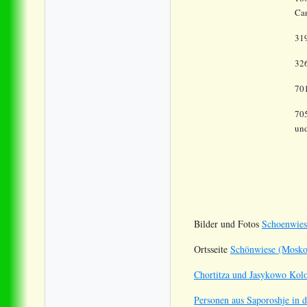
Ca
31
32
70
70
und
Bilder und Fotos
Schoenwiese
Ortsseite
Schönwiese (Moskow
Chortitza und Jasykowo Kol
Personen aus Saporoshje in