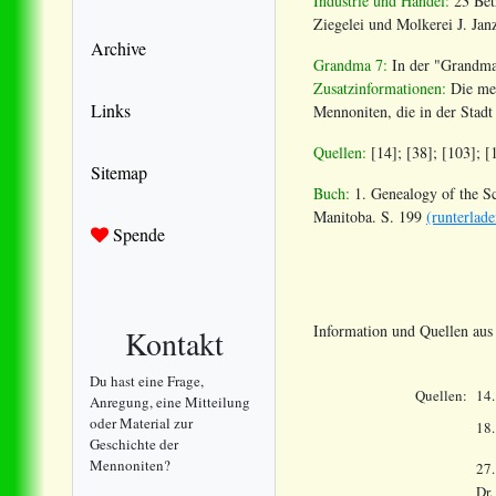
Industrie und Handel:
23 Bet
Ziegelei und Molkerei J. Ja
Archive
Grandma 7:
In der "Grandma
Zusatzinformationen:
Die men
Links
Mennoniten, die in der Stad
Quellen:
[14]; [38]; [103]; [
Sitemap
Buch:
1. Genealogy of the S
Manitoba. S. 199
(runterlade
Spende
Information und Quellen au
Kontakt
Du hast eine Frage,
Quellen:
14
Anregung, eine Mitteilung
oder Material zur
18
Geschichte der
Mennoniten?
27.
Dr.