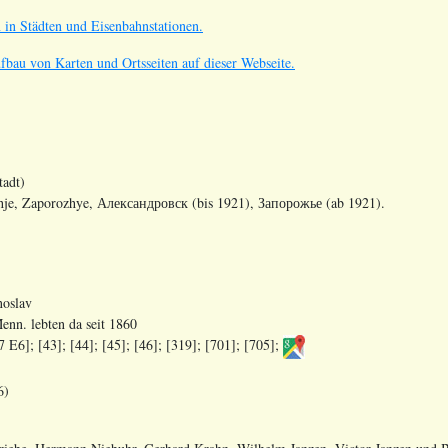
 in Städten und Eisenbahnstationen.
ufbau von Karten und Ortsseiten auf dieser Webseite.
tadt)
hje, Zaporozhye,
Александровск
(bis 1921),
Запорожье
(ab 1921).
noslav
enn. lebten da seit 1860
7 E6]; [43]; [44]; [45]; [46]; [319]; [701]; [705];
6)