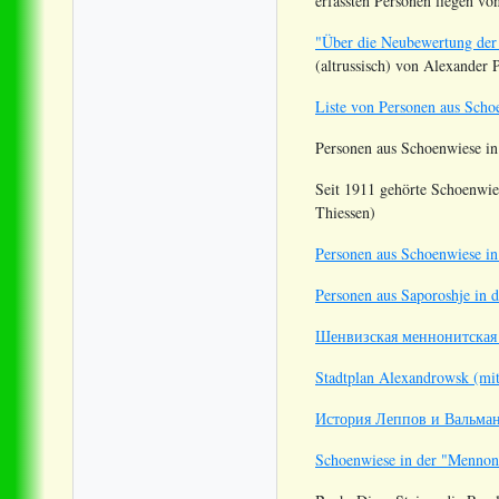
erfassten Personen liegen vo
"Über die Neubewertung der
(altrussisch) von Alexander 
Liste von Personen aus Scho
Personen aus Schoenwiese i
Seit 1911 gehörte Schoenwie
Thiessen)
Personen aus Schoenwiese i
Personen aus Saporoshje in
Шенвизская меннонитская
Stadtplan Alexandrowsk (mi
История Леппов и Вальмано
Schoenwiese in der "Mennon