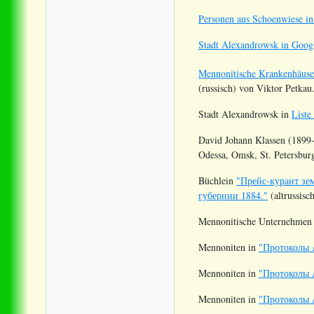
Personen aus Schoenwiese i
Stadt Alexandrowsk in Goo
Mennonitische Krankenhäuser
(russisch) von Viktor Petkau
Stadt Alexandrowsk
in
Liste
David Johann Klassen (1899-
Odessa, Omsk, St. Petersburg
Büchlein
"Прейс-курант зе
губернии 1884."
(altrussisc
Mennonitische Unternehmen
Mennoniten in
"Протоколы 
Mennoniten in
"Протоколы 
Mennoniten in
"Протоколы 