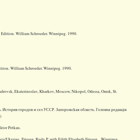
t Edition. William Schroeder. Winnipeg. 1990.
Edition. William Schroeder. Winnipeg. 1990.
androvsk, Ekaterinoslav, Kharkov, Moscow, Nikopol, Odessa, Omsk, St.
сть. История городов и сел УССР. Запорожс
k
ая область. Головна редакція
)
ktor Petkau.
sia/Ukraine. Friesen, Rudy P. with Edith Elisabeth Friesen. Winnipeg,