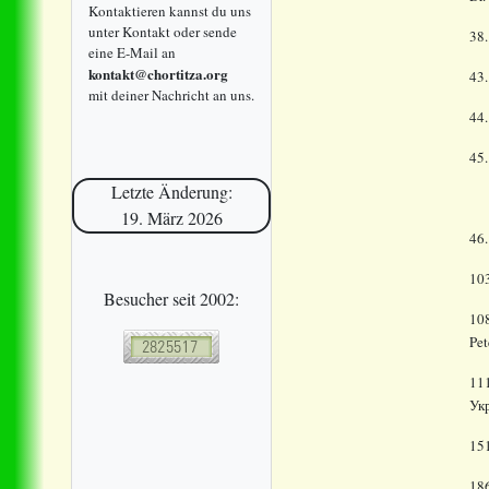
Kontaktieren kannst du uns
unter Kontakt oder sende
38
eine E-Mail an
kontakt@chortitza.org
43
mit deiner Nachricht an uns.
44
45
Letzte Änderung:
19. März 2026
46
10
Besucher seit 2002:
10
Pet
111
Ук
15
186