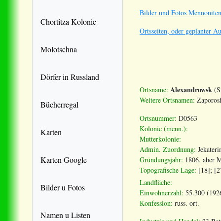
Bilder und Fotos Mennoniten
Chortitza Kolonie
Ortsseiten, oder geplanter A
Molotschna
Dörfer in Russland
Alexandrowsk
Ortsname:
(S
Weitere Ortsnamen:
Zaporos
Bücherregal
Ortsnummer:
D0563
Kolonie (menn.):
Karten
Mutterkolonie:
Admin. Zuordnung:
Jekateri
Karten Google
Gründungsjahr:
1806, aber M
Topografische Lage:
[18]; [2
Landfläche:
Bilder u Fotos
Einwohnerzahl:
55.300 (192
Konfession:
russ. ort.
Namen u Listen