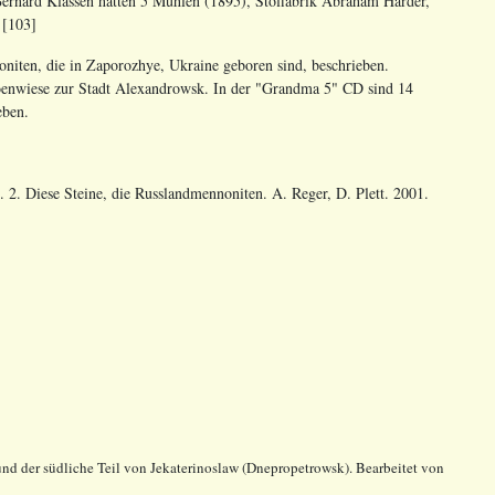
ernard Klassen hatten 5 Mühlen (1895), Stoffabrik Abraham Harder,
 [103]
iten, die in Zaporozhye, Ukraine geboren sind, beschrieben.
enwiese zur Stadt Alexandrowsk. In der "Grandma 5" CD sind 14
eben.
 2. Diese Steine, die Russlandmennoniten. A. Reger, D. Plett. 2001.
nd der südliche Teil von
Jekaterinoslaw
(
Dnepropetrowsk
).
Bearbeitet von