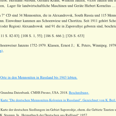
riebe. Hermann Niebuhr, Gerhard Krahn, Wilhelm Janzen, Victor Janzen und B
nzen, Lager für landwirtschaftliche Maschinen und Geräte Hiebert Kornelius …
 7" CD sind 34 Mennoniten, die in Alexandrovsk, South Russia und 115 Mennon
n. Einwohner kammen aus Schoenwiese und Chortitza. Seit 1911 gehört Scho
t (oder Region) Alexandrowsk und 91 die in Zaporozhye geboren sind, beschri
111 S. 82-83]; [108 S. 1, 55];
[186
S. 666
]; [326 S. 633]
choenweiser Janzens 1752-1979. Klassen, Ernest J.; K. Peters, Winnipeg. 1979.
n)
.
s
Orte in den Mennoniten in Russland bis 1943 lebten.
.
Grandma Datenbank. CMHS Fresno, USA. 2018.
Beschreibung.
.
Karte "Die deutschen Mennoniten-Kolonien in Russland".
Gezeichnet von K. Beil.
 Karte der deutschen Siedlungen im Gebiet
Saporoshje
, ehem. die Gebiete
Taurien
u
 K.
Stumpp
. In „Heimatbuch der Deutschen aus
Rußland
“ 1957.