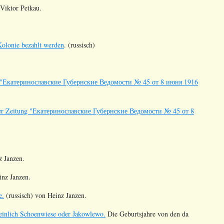
 Viktor Petkau.
 Kolonie bezahlt werden
. (russisch)
tung "Екатеринославские Губернские Ведомости № 45 от 8 июня 1916
n der Zeitung "Екатеринославские Губернские Ведомости № 45 от 8
z Janzen.
inz Janzen.
e.
(russisch) von Heinz Janzen.
heinlich Schoenwiese oder Jakowlewo.
Die Geburtsjahre von den da