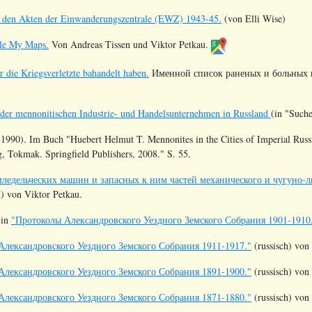
n den Akten der Einwanderungszentrale (EWZ) 1943-45.
(von Elli Wise)
gle My Maps.
Von Andreas Tissen und Viktor Petkau.
 die Kriegsverletzte bahandelt haben.
Именной список раненых и больных во
.
 der mennonitischen Industrie- und Handelsunternehmen in Russland
(in "Suc
1990). Im Buch "Huebert Helmut T. Mennonites in the Cities of Imperial Russ
, Tokmak. Springfield Publishers, 2008." S. 55.
мледельческих машин и запасных к ним частей механического и чугуно-л
h) von Viktor Petkau.
 in
"Протоколы Александровского Уездного Земского Собрания 1901-1910
Александровского Уездного Земского Собрания 1911-1917."
(russisch) von
Александровского Уездного Земского Собрания 1891-1900."
(russisch) von
Александровского Уездного Земского Собрания 1871-1880."
(russisch) von