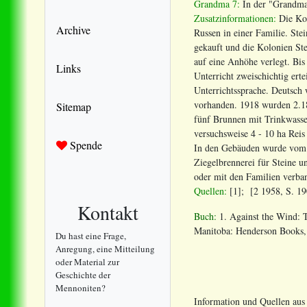
Grandma 7:
In der "Grandma 
Zusatzinformationen:
Die Kol
Archive
Russen in einer Familie. Ste
gekauft und die Kolonien St
auf eine Anhöhe verlegt. Bis
Links
Unterricht zweischichtig ert
Unterrichtssprache. Deutsch 
vorhanden. 1918 wurden 2.18
Sitemap
fünf Brunnen mit Trinkwasse
versuchsweise 4 - 10 ha Rei
Spende
In den Gebäuden wurde vom S
Ziegelbrennerei für Steine 
oder mit den Familien verba
Quellen:
[1]; [2 1958, S. 190
Kontakt
Buch:
1. Against the Wind: 
Manitoba: Henderson Books, 
Du hast eine Frage,
Anregung, eine Mitteilung
oder Material zur
Geschichte der
Mennoniten?
Information und Quellen au