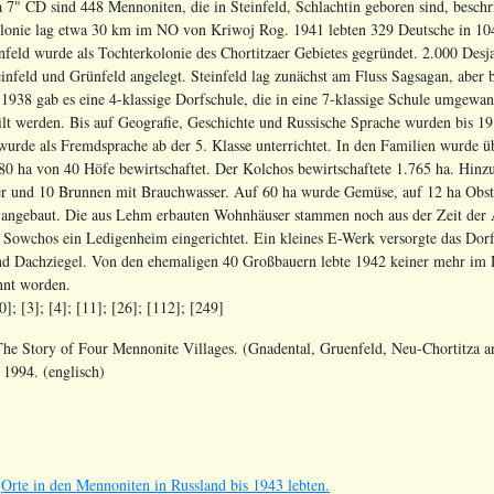
7" CD sind 448 Mennoniten, die in Steinfeld, Schlachtin geboren sind, beschr
onie lag etwa 30 km im NO von Kriwoj Rog. 1941 lebten 329 Deutsche in 104
infeld wurde als Tochterkolonie des Chortitzaer Gebietes gegründet. 2.000 Des
einfeld und Grünfeld angelegt. Steinfeld lag zunächst am Fluss Sagsagan, ab
 1938 gab es eine 4-klassige Dorfschule, die in eine 7-klassige Schule umgew
eilt werden. Bis auf Geografie, Geschichte und Russische Sprache wurden bis 19
wurde als Fremdsprache ab der 5. Klasse unterrichtet. In den Familien wurde 
0 ha von 40 Höfe bewirtschaftet. Der Kolchos bewirtschaftete 1.765 ha. Hinz
r und 10 Brunnen mit Brauchwasser. Auf 60 ha wurde Gemüse, auf 12 ha Obst
s angebaut. Die aus Lehm erbauten Wohnhäuser stammen noch aus der Zeit der 
owchos ein Ledigenheim eingerichtet. Ein kleines E-Werk versorgte das Dorf
und Dachziegel. Von den ehemaligen 40 Großbauern lebte 1942 keiner mehr im D
nnt worden.
]; [3]; [4]; [11]; [26]; [112]; [249]
The Story of Four Mennonite Villages. (Gnadental, Gruenfeld, Neu-Chortitza a
1994. (englisch)
s
Orte in den Mennoniten in Russland bis 1943 lebten.