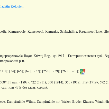
lachtin Kolonien.
lje, Kamenopole, Kamenopol, Kamenka, Schlachtling, Каменное Поле, Ше
Dnjepropetrowsk/ Rayon Kriwoj Rog. до 1917 –
Екатеринославская
губ
.,
Ве
иворожский
р
-
н
.
5 B5]; [54]; [65]; [67]; [257]; [258]; [259]; [260]; [261];
508/451 нем. (1897), 422 (1911), 350 (1914), 350 (1918), 519 (1919), 672 (1
. сем. или 47% без главы семьи).
iebe. Dampfmühle Wilms, Dampfmühle mit Walzen Brüder Klassen; Windmüh