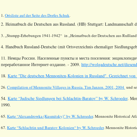
1.
Ortsliste auf der Seite des Dorfes
Schuk
.
2. Heimatbuch die Deutschen aus Russland. (HB) Stuttgart: Landmannschaft 
3. „
Stumpp
-Erhebungen 1941-1942“
in
„Heimatbuch der Deutschen aus
Rußland
4. Handbuch Russland-Deutsche (mit Ortsverzeichnis ehemaliger Siedlungsgeb
11. Немцы России. Населенные пункты и места поселения: энциклопедич
переработанное Интернет-издание. - 2009.
http://wolgadeutsche.net/diesen
18.
Karte "Die deutschen Mennoniten-Kolonien in Russland". Gezeichnet von 
26.
Compilation of Mennonite Villages in Russia.
Tim Janzen. 2001, 2004
und se
54.
Karte “Judische Siedlungen bei Schlachtin-Baratov” by W. Schroeder
.
Men
1990.
65.
Karte “Alexandrowka (Kusmitsky)” by W. Schroeder
. Mennonite Historical Atl
67.
Karte “Schlachtin und Baratov Kolonien“ by W. Schroeder
. Mennonite Historic