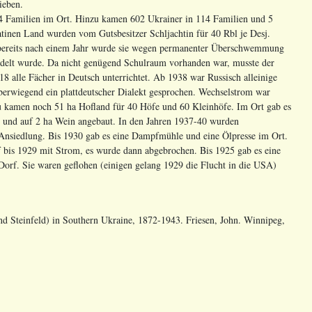
ieben.
 Familien im Ort. Hinzu kamen 602 Ukrainer in 114 Familien und 5
jatinen Land wurden vom Gutsbesitzer Schljachtin für 40 Rbl je Desj.
er bereits nach einem Jahr wurde sie wegen permanenter Überschwemmung
andelt wurde. Da nicht genügend Schulraum vorhanden war, musste der
18 alle Fächer in Deutsch unterrichtet. Ab 1938 war Russisch alleinige
überwiegend ein plattdeutscher Dialekt gesprochen. Wechselstrom war
u kamen noch 51 ha Hofland für 40 Höfe und 60 Kleinhöfe. Im Ort gab es
 und auf 2 ha Wein angebaut. In den Jahren 1937-40 wurden
Ansiedlung. Bis 1930 gab es eine Dampfmühle und eine Ölpresse im Ort.
 bis 1929 mit Strom, es wurde dann abgebrochen. Bis 1925 gab es eine
orf. Sie waren geflohen (einigen gelang 1929 die Flucht in die USA)
nd Steinfeld) in Southern Ukraine, 1872-1943. Friesen, John. Winnipeg,