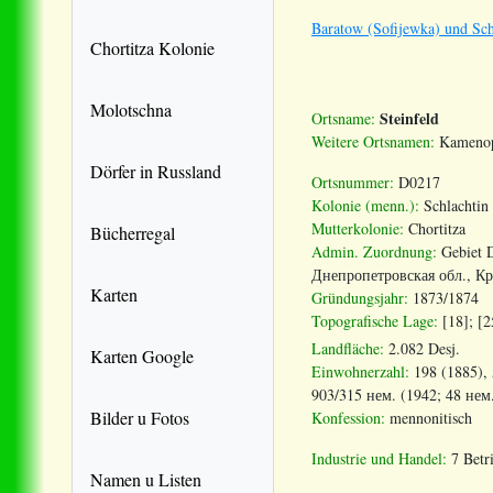
Baratow (Sofijewka) und Sch
Chortitza Kolonie
Molotschna
Steinfeld
Ortsname:
Weitere Ortsnamen:
Kamenopo
Dörfer in Russland
Ortsnummer:
D0217
Kolonie (menn.):
Schlachtin
Mutterkolonie:
Chortitza
Bücherregal
Admin. Zuordnung:
Gebiet 
Днепропетровская
обл
.,
Кр
Karten
Gründungsjahr:
1873/1874
Topografische Lage:
[18]; [2
Landfläche:
2.082 Desj.
Karten Google
Einwohnerzahl:
198 (1885), 
903/315 нем. (1942; 48 нем
Bilder u Fotos
Konfession:
mennonitisch
Industrie und Handel:
7 Betr
Namen u Listen