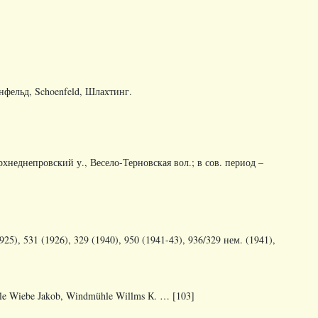
нфельд, Schoenfeld, Шлахтинг.
рхнеднепровский
у
.,
Весело
-
Терновская
вол
.;
в
сов
.
период
–
925), 531 (1926), 329 (1940), 950 (1941-43), 936/329 нем. (1941),
le Wiebe Jakob, Windmühle Willms К. … [103]