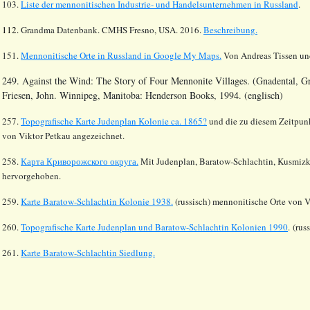
103.
Liste der mennonitischen Industrie- und Handelsunternehmen in Russland
.
112.
Grandma Datenbank. CMHS Fresno, USA. 2016.
Beschreibung.
151.
Mennonitische Orte in Russland in Google My Maps.
Von Andreas Tissen und
249.
Against the Wind: The Story of Four Mennonite Villages. (Gnadental, Gr
Friesen, John. Winnipeg, Manitoba: Henderson Books, 1994.
(englisch)
257.
Topografische Karte Judenplan Kolonie ca. 1865?
und die zu diesem Zeitpunk
von Viktor Petkau angezeichnet.
258.
Карта Криворожского округа.
Mit Judenplan, Baratow-Schlachtin, Kusmizki
hervorgehoben.
259.
Karte Baratow-Schlachtin Kolonie 1938.
(russisch) mennonitische Orte von 
260.
Topografische Karte Judenplan und Baratow-Schlachtin Kolonien 1990
.
(rus
261.
Karte Baratow-Schlachtin Siedlung.