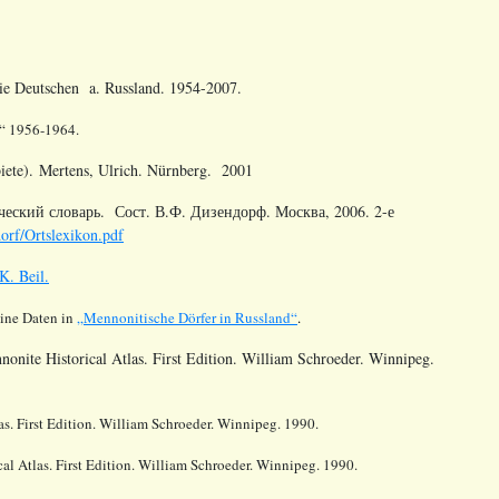
die Deutschen a. Russland. 1954-2007.
“ 1956-1964.
iete). Mertens, Ulrich. Nürnberg. 2001
еский словарь. Сост. В.Ф. Дизендорф. Москва, 2006. 2-е
dorf/Ortslexikon.pdf
K. Beil.
ine Daten in
„Mennonitische Dörfer in Russland“
.
nonite Historical Atlas. First Edition. William Schroeder. Winnipeg.
as. First Edition. William Schroeder. Winnipeg. 1990.
al Atlas. First Edition. William Schroeder. Winnipeg. 1990.