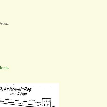
Petkau.
lonie