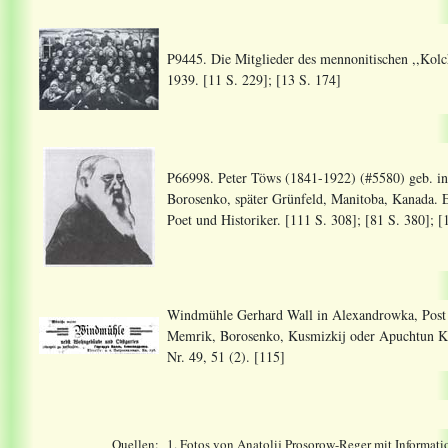
P9445. Die Mitglieder des mennonitischen ,,Kol
1939. [11 S. 229]; [13 S. 174]
P66998. Peter Töws (1841-1922) (#5580) geb. in 
Borosenko, später Grünfeld, Manitoba, Kanada. E
Poet und Historiker. [111 S. 308]; [81 S. 380]; [
Windmühle Gerhard Wall in Alexandrowka, Post 
Memrik, Borosenko, Kusmizkij oder Apuchtun Kol
Nr. 49, 51 (2). [115]
Quellen:
1. Fotos von Anatolij Prosorow-Reger mit Informat