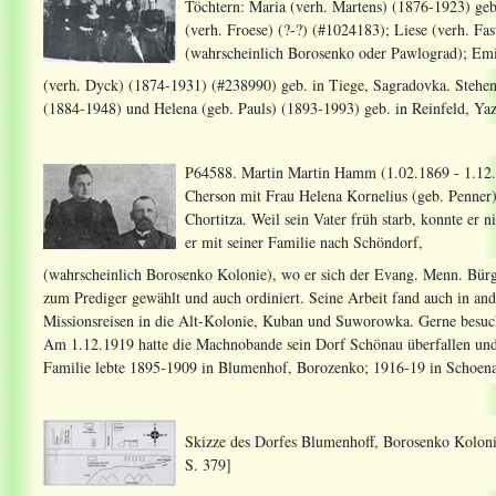
Töchtern: Maria (verh. Martens) (1876-1923) geb
(verh. Froese) (?-?) (#1024183); Liese (verh. F
(wahrscheinlich Borosenko oder Pawlograd); Emi
(verh. Dyck) (1874-1931) (#238990) geb. in Tiege, Sagradovka. Stehen
(1884-1948) und Helena (geb. Pauls) (1893-1993) geb. in Reinfeld, Yaz
P64588. Martin Martin Hamm (1.02.1869 - 1.12.
Cherson mit Frau Helena Kornelius (geb. Penner
Chortitza. Weil sein Vater früh starb, konnte er
er mit seiner Familie nach Schöndorf,
(wahrscheinlich Borosenko Kolonie), wo er sich der Evang. Menn. Bür
zum Prediger gewählt und auch ordiniert. Seine Arbeit fand auch in an
Missionsreisen in die Alt-Kolonie, Kuban und Suworowka. Gerne besuc
Am 1.12.1919 hatte die Machnobande sein Dorf Schönau überfallen und 
Familie lebte 1895-1909 in Blumenhof, Borozenko; 1916-19 in Schoenau
Skizze des Dorfes Blumenhoff, Borosenko Kolonie
S. 379]