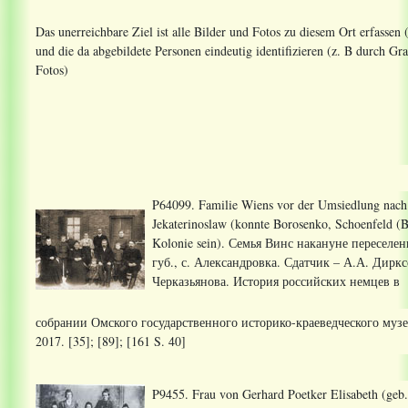
Das unerreichbare Ziel ist alle Bilder und Fotos zu diesem Ort erfassen
und die da abgebildete Personen eindeutig identifizieren (z. B durch 
Fotos)
P64099. Familie Wiens vor der Umsiedlung nach
Jekaterinoslaw (konnte Borosenko, Schoenfeld (
Kolonie sein). Семья Винс накануне переселе
губ., с. Александровка. Сдатчик – А.А. Диркс
Черказьянова. История российских немцев в
собрании Омского государственного историко-краеведческого музея
2017. [35]; [89]; [161 S. 40]
P9455. Frau von Gerhard Poetker Elisabeth (geb