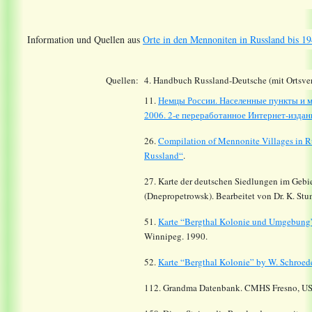
Information und Quellen aus
Orte in den Mennoniten in Russland bis 19
Quellen:
4. Handbuch Russland-Deutsche (mit Ortsver
11.
Немцы России. Населенные пункты и м
2006. 2-е переработанное Интернет-издани
26.
Compilation of Mennonite Villages in R
Russland“
.
27. Karte der deutschen Siedlungen im Gebie
(Dnepropetrowsk). Bearbeitet von Dr. K. St
51.
Karte “Bergthal Kolonie und Umgebung”
Winnipeg. 1990.
52.
Karte “Bergthal Kolonie” by W. Schroed
112.
Grandma Datenbank. CMHS Fresno, US