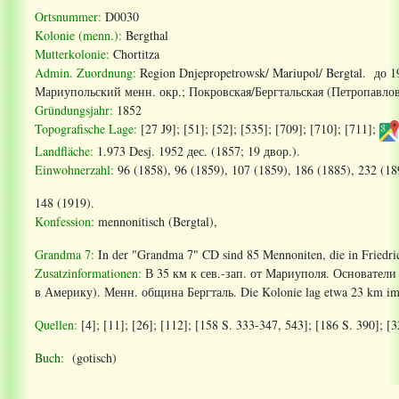
Ortsnummer:
D0030
Kolonie (menn.):
Bergthal
Mutterkolonie:
Chortitza
Admin. Zuordnung:
Region Dnjepropetrowsk/ Mariupol/ Bergtal. до 
Мариупольский
менн
.
окр
.;
Покровская
/
Бергтальская
(
Петропавлов
Gründungsjahr:
1852
Topografische Lage:
[27 J9]; [51]; [52]; [535]; [709]; [710]; [711];
Landfläche:
1.973 Desj. 1952 дес. (1857; 19 двор.).
Einwohnerzahl:
96 (1858), 96 (1859), 107 (1859), 186 (1885), 232 (18
148 (1919).
Konfession:
mennonitisch (Bergtal),
Grandma 7:
In der "Grandma 7" CD sind 85 Mennoniten, die in Friedric
Zusatzinformationen
:
В 35 км к сев.-зап. от Мариуполя. Основатели
в Америку). Менн
.
община
Бергталь
. Die Kolonie lag etwa 23 km i
Quellen:
[4]; [11]; [26]; [112]
; [158 S. 333-347, 543]
; [186
S.
390
]; [
Buch:
(gotisch)