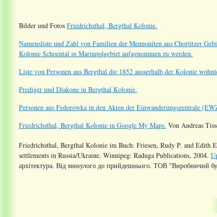
Bilder und Fotos
Friedrichsthal, Bergthal Kolonie.
Namensliste und Zahl von Familien der Mennoniten aus Chortitzer Gebie
Kolonie Schoental in Mariupolgebiet aufgenommen zu werden.
Liste von Personen aus Bergthal die 1852 ausserhalb der Kolonie wohnt
Prediger und Diakone in Bergthal Kolonie.
Personen aus Fedorowka in den Akten der Einwanderungszentrale (EW
Friedrichsthal, Bergthal Kolonie in Google My Maps.
Von Andreas Tiss
Friedrichsthal, Bergthal Kolonie im Buch:
Friesen, Rudy P. and Edith El
settlements in Russia/Ukraine. Winnipeg: Raduga Publications, 2004.
Up
архiтектура. Вiд минулого до прийдешнього. ТОВ "Виробничий буд