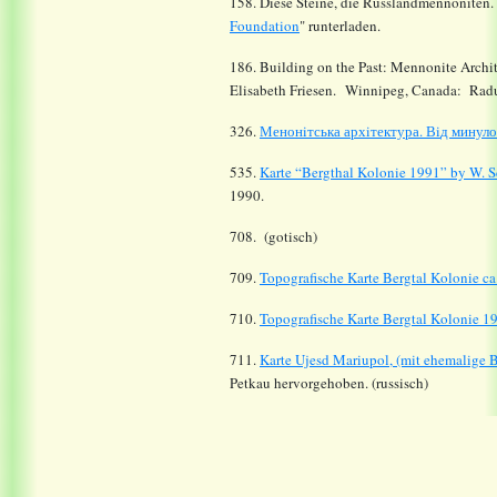
158. Diese Steine, die Russlandmennoniten. 
Foundation
" runterladen.
186. Building on the Past: Mennonite Archit
Elisabeth Friesen. Winnipeg, Canada: Radu
326.
Менон
i
тська арх
i
тектура. В
i
д минуло
535.
Karte “Bergthal Kolonie 1991” by W. S
1990.
708. (gotisch)
709.
Topografische Karte Bergtal Kolonie ca
710.
Topografische Karte Bergtal Kolonie 1
711.
Karte Ujesd Mariupol, (mit ehemalige 
Petkau hervorgehoben. (russisch)