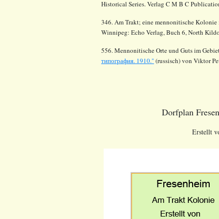
Historical Series. Verlag C M B C Publicati
346. Am Trakt; eine mennonitische Kolonie i
Winnipeg: Echo Verlag, Buch 6, North Kildon
556. Mennonitische Orte und Guts im Gebie
типография. 1910."
(russisch) von Viktor Pe
Dorfplan Frese
Erstellt 