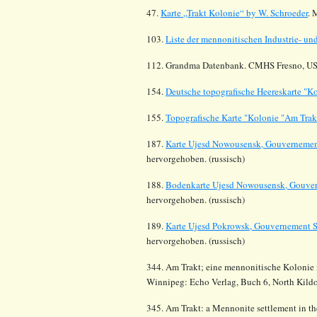
47.
Karte „Trakt Kolonie“ by W. Schroeder
. 
103.
Liste der mennonitischen Industrie- u
112.
Grandma Datenbank. CMHS Fresno, US
154.
Deutsche topografische Heereskarte "K
155.
Topografische Karte "Kolonie "Am Trak
187.
Karte Ujesd Nowousensk, Gouvernemen
hervorgehoben. (russisch)
188.
Bodenkarte Ujesd Nowousensk, Gouver
hervorgehoben. (russisch)
189.
Karte Ujesd Pokrowsk, Gouvernement S
hervorgehoben. (russisch)
344. Am Trakt; eine mennonitische Kolonie i
Winnipeg: Echo Verlag, Buch 6, North Kild
345. Am Trakt: a Mennonite settlement in t