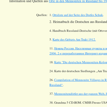
Information und Quellen aus
Orte in den Mennoniten in Russland bis 19
Quellen:
1.
Ortsliste auf der Seite des Dorfes
Schuk
.
2. Heimatbuch die Deutschen aus Russland
4. Handbuch Russland-Deutsche (mit Ortsver
5.
Karte des Gebiets Am Trakt 1912.
11.
Немцы России. Населенные пункты и м
2006. 2-е переработанное Интернет-издани
18.
Karte "Die deutschen Mennoniten-Koloni
24. Karte der deutschen Siedlungen „Am Tra
26.
Compilation of Mennonite Villages in R
Russland“
.
.
37.
Mennonitendörfer aus der ganzen Welt
38. Grandma 5 CD-ROM. CMHS Fresno USA