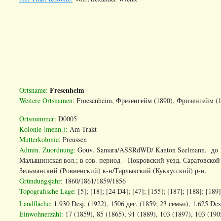
Fresenheim
Ortsname:
Weitere Ortsnamen:
Froesenheim,
Фрезенгейм
(1890),
Фризенгейм
(1
Ortsnummer:
D0005
Kolonie (menn.):
Am Trakt
Mutterkolonie:
Preussen
Admin. Zuordnung
:
Gouv
.
Samara
/
ASSRdWD
/
Kanton Seelmann
. до 
Малышинская вол.; в сов. период – Покровский уезд, Саратовско
Зельманский (Ровненский) к-н/Тарлыкский (Куккусский) р-н.
Gründungsjahr:
1860/1861/1859/1856
Topografische Lage:
[5]; [18]; [24 D4]; [47]; [155]; [187]; [188]; [189
Landfläche:
1.930 Desj. (1922), 1506 дес. (1859; 23 семьи), 1.625 Dess
Einwohnerzahl:
17 (1859), 85 (1865), 91 (1889), 103 (1897), 103 (190