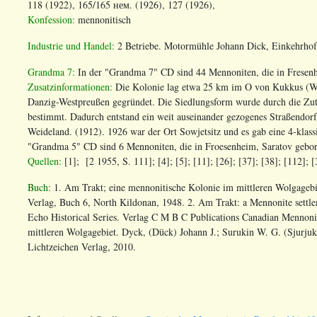
118 (1922), 165/165 нем. (1926), 127 (1926),
Konfession:
mennonitisch
Industrie und Handel:
2 Betriebe. Motormühle Johann Dick, Einkehrhof 
Grandma 7:
In der "Grandma 7" CD sind 44 Mennoniten, die in Fresenh
Zusatzinformationen:
Die Kolonie lag etwa 25 km im O von Kukkus (Wie
Danzig-Westpreußen gegründet. Die Siedlungsform wurde durch die Zute
bestimmt. Dadurch entstand ein weit auseinander gezogenes Straßendorf.
Weideland. (1912). 1926 war der Ort Sowjetsitz und es gab eine 4-klas
"Grandma 5" CD sind 6 Mennoniten, die in Froesenheim, Saratov gebore
Quellen:
[1]; [2 1955, S. 111]; [4]; [5]; [11]; [26]; [37]; [38]; [112]; 
Buch:
1. Am Trakt; eine mennonitische Kolonie im mittleren Wolgagebi
Verlag, Buch 6, North Kildonan, 1948. 2. Am Trakt: a Mennonite settle
Echo Historical Series. Verlag C M B C Publications Canadian Mennonit
mittleren Wolgagebiet. Dyck, (Dück) Johann J.; Surukin W. G. (Sjurjuk
Lichtzeichen Verlag, 2010.