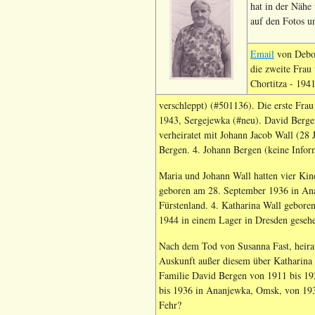
hat in der Näh
auf den Fotos u
Email
von Debor
die zweite Fra
Chortitza - 194
verschleppt) (#501136). Die erste Frau
1943, Sergejewka (#neu). David Bergen
verheiratet mit Johann Jacob Wall (28 
Bergen. 4. Johann Bergen (keine Infor
Maria und Johann Wall hatten vier Kin
geboren am 28. September 1936 in An
Fürstenland. 4. Katharina Wall gebore
1944 in einem Lager in Dresden geseh
Nach dem Tod von Susanna Fast, heirat
Auskunft außer diesem über Katharina
Familie David Bergen von 1911 bis 19
bis 1936 in Ananjewka, Omsk, von 1936
Fehr?