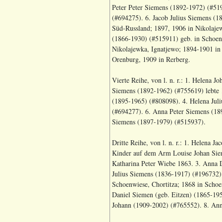
Peter Peter Siemens (1892-1972) (#51
(#694275). 6. Jacob Julius Siemens (1
Süd-Russland; 1897, 1906 in Nikolaje
(1866-1930) (#515911) geb. in Schoenw
Nikolajewka, Ignatjewo; 1894-1901 in 
Orenburg, 1909 in Rerberg.
Vierte Reihe, von l. n. r.: 1. Helena 
Siemens (1892-1962) (#755619) lebte 1
(1895-1965) (#808098). 4. Helena Juli
(#694277). 6. Anna Peter Siemens (18
Siemens (1897-1979) (#515937).
Dritte Reihe, von l. n. r.: 1. Helena 
Kinder auf dem Arm Louise Johan Sie
Katharina Peter Wiebe 1863. 3. Anna D
Julius Siemens (1836-1917) (#196732) 
Schoenwiese, Chortitza; 1868 in Scho
Daniel Siemen (geb. Eitzen) (1865-19
Johann (1909-2002) (#765552). 8. An