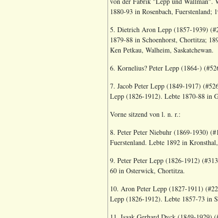
von der Fabrik "Lepp und Wallman".
W
1880-93 in Rosenbach, Fuerstenland; 1
5. Dietrich Aron Lepp (1857-1939) (#
1879-88 in Schoenhorst, Chortitza; 18
Ken Petkau, Walheim, Saskatchewan.
6. Kornelius? Peter Lepp (1864-) (#52
7. Jacob Peter Lepp (1849-1917) (#526
Lepp (1826-1912). Lebte 1870-88 in Ge
Vorne sitzend von l. n. r.:
8. Peter Peter Niebuhr (1869-1930) (#1
Fuerstenland. Lebte 1892 in Kronsthal,
9. Peter Peter Lepp (1826-1912) (#313
60 in Osterwick, Chortitza.
10. Aron Peter Lepp (1827-1911) (#228
Lepp (1826-1912). Lebte 1857-73 in Sc
11. Isaak Gerhard Dyck (1849-1929) (#1