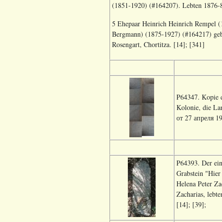
(1851-1920) (#164207). Lebten 1876-83
5 Ehepaar Heinrich Heinrich Rempel (1
Bergmann) (1875-1927) (#164217) geb.
Rosengart, Chortitza. [14]; [341]
P64347. Kopie d
Kolonie, die L
от 27 апреля 19
P64393. Der ein
Grabstein "Hie
Helena Peter Za
Zacharias, lebt
[14]; [39];