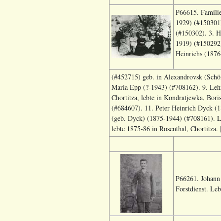
P66615. Familie
1929) (#150301)
(#150302). 3. H
1919) (#150292)
Heinrichs (187
(#452715) geb. in Alexandrovsk (Schön
Maria Epp (?-1943) (#708162). 9. Lehr
Chortitza, lebte in Kondratjewka, Bo
(#684607). 11. Peter Heinrich Dyck (1
(geb. Dyck) (1875-1944) (#708161). L
lebte 1875-86 in Rosenthal, Chortitza. 
P66261.
Johann 
Forstdienst
. Le