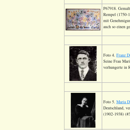
P67918. Gemalt
Rempel (1750-1
mit Genehmigun
auch so einen g
Foto 4.
Franz D
Seine Frau Mari
verhungerte in 
Foto 5.
Maria D
Deutschland, ve
(1902-1938) (#3