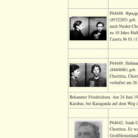
P64448. Фридри
(#532205) geb. 
nach Nieder-Cho
zu 10 Jahre Haf
Газета № 01 (17
P64449. Нейман
(#460686) geb.
Chortitza, Chor
verhaftet am 26 
Bekannter Friedrichsen. Am 24 Juni 19
Karabas, bei Karaganda auf dem Weg i
P64642. Isaak G
Chortitza. Er wa
Großfürstenland