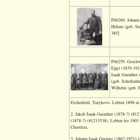
P66260. Johann 
Helene (geb. Si
385]
P66259. Geschw
Epp) (1870-1913
Isaak Guenther 
(geb. Schellenb
Wilhelm (geb. P
Eichenfeld, Yazykovo. Lebten 1898 in 
2. Jakob Isaak Guenther (1878-?) (#12
(1878-?) (#1213538). Lebten bis 1903
Chortitza.
3. Johann Isaak Guenter (1862-1921) (