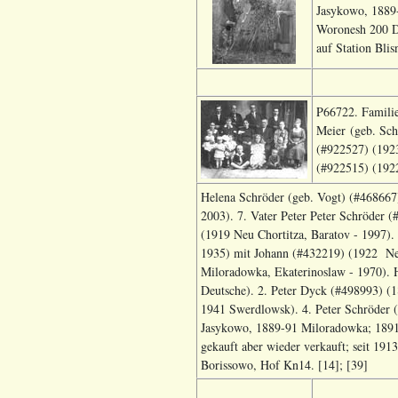
Jasykowo, 1889
Woronesh 200 De
auf Station Bli
P66722. Familie
Meier (geb. Sch
(#922527) (1923
(#922515) (192
Helena Schröder (geb. Vogt) (#468667)
2003). 7. Vater Peter Peter Schröder 
(1919 Neu Chortitza, Baratov - 1997).
1935) mit Johann (#432219) (1922 Neu
Miloradowka, Ekaterinoslaw - 1970). 
Deutsche). 2. Peter Dyck (#498993) (1
1941 Swerdlowsk). 4. Peter Schröder (
Jasykowo, 1889-91 Miloradowka; 1891
gekauft aber wieder verkauft; seit 19
Borissowo, Hof Kn14. [14]; [39]