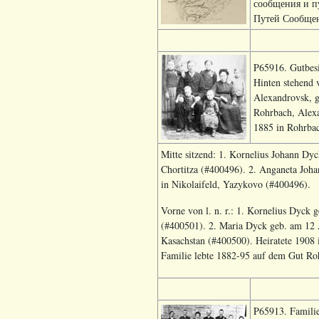
сообщения и п
Путей Сообщени
P65916. Gutbesi
Hinten stehend 
Alexandrovsk, g
Rohrbach, Alexa
1885 in Rohrba
Mitte sitzend: 1. Kornelius Johann Dyc
Chortitza (#400496). 2. Anganeta Joha
in Nikolaifeld, Yazykovo (#400496).
Vorne von l. n. r.: 1. Kornelius Dyck 
(#400501). 2. Maria Dyck geb. am 12 
Kasachstan (#400500). Heiratete 1908
Familie lebte 1882-95 auf dem Gut Rohr
P65913. Familie