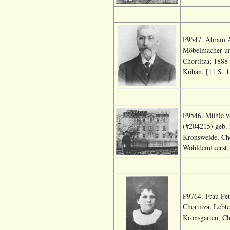
P9547. Abram Ab
Möbelmacher un
Chortitza; 1888
Kuban. [11 S. 1
P9546. Mühle v
(#204215) geb. 
Kronsweide, Cho
Wohldemfuerst, 
P9764. Frau Pet
Chortitza. Lebt
Kronsgarten, Cho