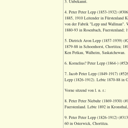
3. Unbekannt.
4. Peter Peter Lepp (1853-1932) (#306
1885, 1910 Leitender in Fürstenland K
von der Fabrik "Lepp und Wallman".
W
1880-93 in Rosenbach, Fuerstenland; 1
5. Dietrich Aron Lepp (1857-1939) (#
1879-88 in Schoenhorst, Chortitza; 18
Ken Petkau, Walheim, Saskatchewan.
6. Kornelius? Peter Lepp (1864-) (#52
7. Jacob Peter Lepp (1849-1917) (#526
Lepp (1826-1912). Lebte 1870-88 in Ge
Vorne sitzend von l. n. r.:
8. Peter Peter Niebuhr (1869-1930) (#1
Fuerstenland. Lebte 1892 in Kronsthal,
9. Peter Peter Lepp (1826-1912) (#313
60 in Osterwick, Chortitza.