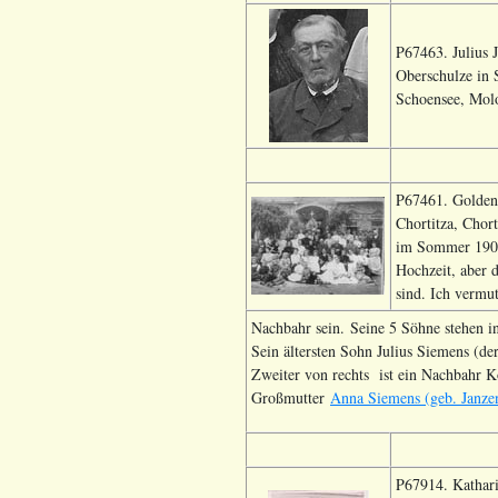
P67463. Julius 
Oberschulze in 
Schoensee, Molo
P67461. Goldene
Chortitza, Chor
im Sommer 1909.
Hochzeit, aber d
sind. Ich vermu
Nachbahr sein. Seine 5 Söhne stehen in d
Sein ältersten Sohn Julius Siemens (de
Zweiter von rechts ist ein Nachbahr 
Großmutter
Anna Siemens (geb. Janze
P67914. Kathari