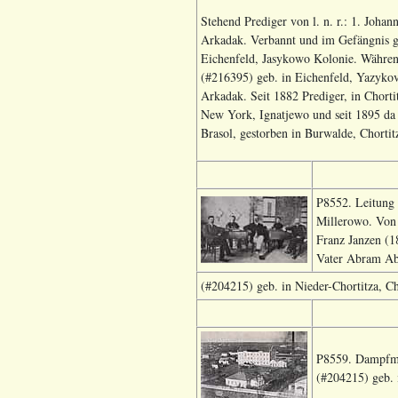
Stehend Prediger von l. n. r.: 1. Joh
Arkadak. Verbannt und im Gefängnis g
Eichenfeld, Jasykowo Kolonie. Währe
(#216395) geb. in Eichenfeld, Yazykov
Arkadak. Seit 1882 Prediger, in Chorti
New York, Ignatjewo und seit 1895 da
Brasol, gestorben in Burwalde, Chortit
P8552. Leitung
Millerowo. Von 
Franz Janzen (1
Vater Abram Ab
(#204215) geb. in Nieder-Chortitza, Ch
P8559. Dampfmü
(#204215) geb. 