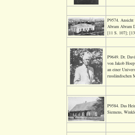
P9574. Ansicht 
Abram Abram DeF
[11 S. 107]; [13
P9649. Dr. Dav
von Jakob Hoepp
an einer Univers
russländischen 
P9584. Das Heim
Siemens, Winkle