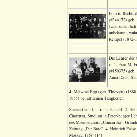
Foto 6. Rechts 
(#344172) geb. 
(wahrscheinlich
unbekannt, wahr
Rempel (1872-1
Die Lehrer des 
r.: 1. Frau M. 
(#150375) geb. 
Anna David Sud
4. Malwine Epp (geb. Thiessen) (1880
1955) bei all seinen Tätigkeiten.
Stehend von l. n. r.: 1. Hans H. 2. He
Chortitza, Studium in Petersburger Leh
des Maennerchors „Concordia", Gründer
Zeitung „Der Bote". 4. Heinrich Fröse.
Moskau. [85]; [14]