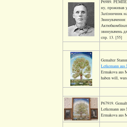
P6989. РЕМПЕЛ
ну, проживав у
Залізничник на
Звинувачення: 
Актюбкомбінат
звинувачень дл
спр. 13. [55]
Gemalter Sta
Letkemann aus N
Ermakova aus M
haben will, wur
P67919. Gemal
Letkemann aus N
Ermakova aus M