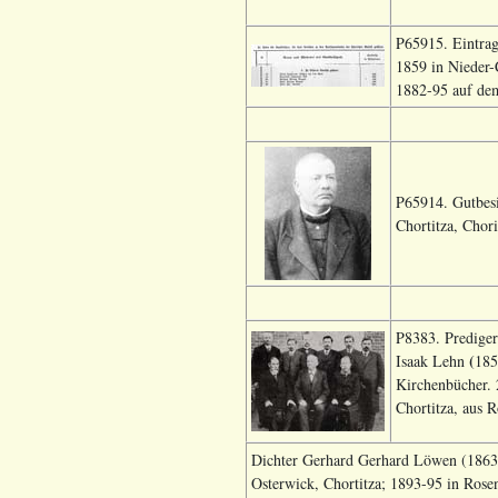
P65915. Eintrag
1859 in Nieder-
1882-95 auf dem
P65914. Gutbesi
Chortitza, Chori
P8383. Prediger
(
Isaak Lehn
185
Kirchenbücher. 
Chortitza, aus R
Dichter Gerhard Gerhard Löwen (1863-1
Osterwick, Chortitza; 1893-95 in Rosen