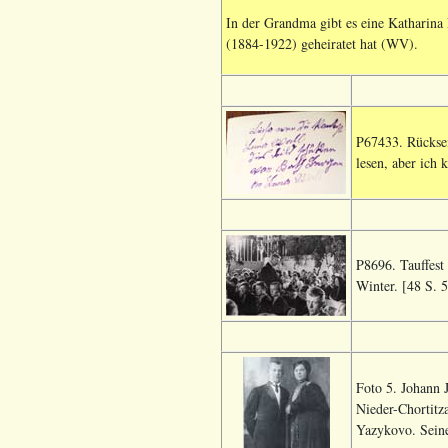
In der Grandma gibt es eine Katharina 
(1884-1922) geheiratet hat (WV).
P67433. Rücksei
lesen, aber ich
P8696. Tauffest
Winter. [48 S. 
Foto 5. Johann 
Nieder-Chortitza
Yazykovo. Seine