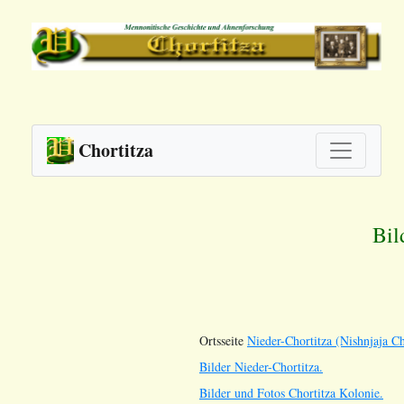
Chortitza
Bil
Ortsseite
Nieder-Chortitza (Nishnjaja Ch
Bilder Nieder-Chortitza.
Bilder und Fotos Chortitza Kolonie.