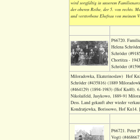
wird sorgfältig in unserem Familienarc
der oberen Reihe, der 5. von rechts. Me
und verstorbene Ehefrau von meinem Vat
P66720. Familie
Helena Schröder
Schröder (#9185
Chortitza - 194
Schröder (#159
Miloradowka, Ekaterinoslaw) Hof Kn28
Schröder (#435816) (1889 Miloradowk
(#464129) (1894-1983) (Hof Kn40). 6.
Nikolaifeld, Jasykowo, 1889-91 Milo
Dess. Land gekauft aber wieder verkau
Kondratjewka, Borissowo, Hof Kn14. [
P66721. Peter P
Vogt) (#468667)