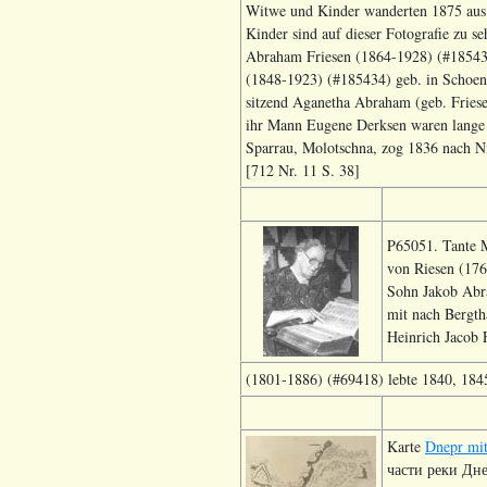
Witwe und Kinder wanderten 1875 aus un
Kinder sind auf dieser Fotografie zu s
Abraham Friesen (1864-1928) (#185436
(1848-1923) (#185434) geb. in Schoen
sitzend Aganetha Abraham (geb. Friese
ihr Mann Eugene Derksen waren lange Z
Sparrau, Molotschna, zog 1836 nach Ni
[712 Nr. 11 S. 38]
P65051. Tante M
von Riesen (176
Sohn Jakob Abra
mit nach Bergth
Heinrich Jacob 
(1801-1886) (#69418) lebte 1840, 1845
Karte
Dnepr mit
части реки Дн