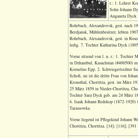
r.: 1. Lehrer K
Sohn Johann Dyc
Anganeta Dyck 
Rohrbach, Alexandrovsk, gest. nach 19
Berdjansk, Mühlenbesitzer, lebten 190
Rohrbach, Alexandrovsk, gest. in Rose
ledig. 7. Tochter Katharina Dyck (189
Vorne sitzend von l. n. r.: 1. Tochte
in Dzhambul, Kasachstan (#400500) mi
Kornelius Epp. 2. Schwiegertochter Sa
Schoß, sie ist die dritte Frau von Joh
Kronsthal, Chortitza, gest. im März 1
25 März 1859 in Nieder-Chortitza, Cho
Tochter Sara Dyck geb. am 24 März 18
6. Isaak Johann Redekop (1872-1920) (
Tarassowka.
Vorne liegend ist Pflegekind Johann W
Chortitza, Chortitza. [14]; [116]; [391