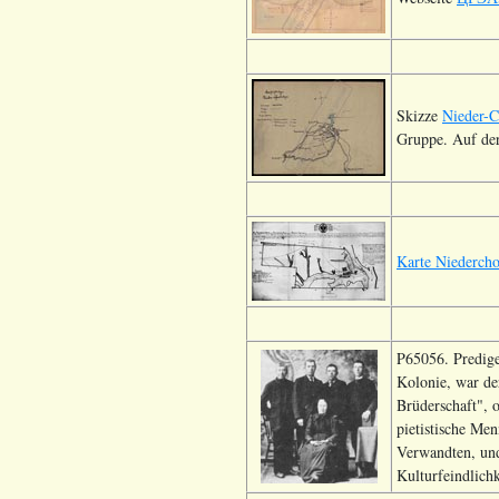
Skizze
Nieder-C
Gruppe. Auf de
Karte Niedercho
P65056. Predige
Kolonie, war de
Brüderschaft", 
pietistische Me
Verwandten, und
Kulturfeindlich