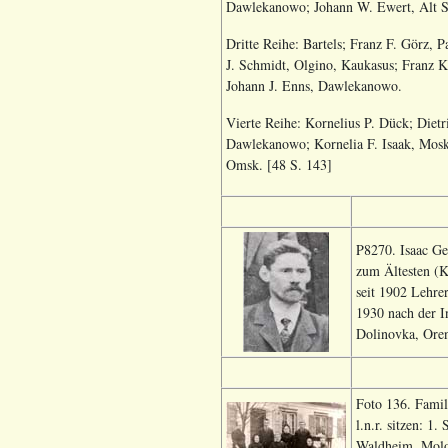
Dawlekanowo; Johann W. Ewert, Alt Sam
Dritte Reihe: Bartels; Franz F. Görz,
J. Schmidt, Olgino, Kaukasus; Franz 
Johann J. Enns, Dawlekanowo.
Vierte Reihe: Kornelius P. Dück; Diet
Dawlekanowo; Kornelia F. Isaak, Mosk
Omsk. [48 S. 143]
P8270. Isaac Ge
zum Ältesten (K
seit 1902 Lehre
1930 nach der I
Dolinovka, Oren
Foto 136. Fami
l.n.r. sitzen: 1
Waldheim, Molo