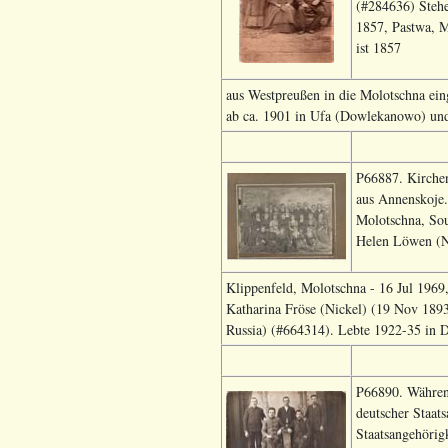
(#284636) Stehe
1857, Pastwa, M
ist 1857
aus Westpreußen in die Molotschna ei
ab ca. 1901 in Ufa (Dowlekanowo) und
P66887. Kirchen
aus Annenskoje.
Molotschna, Sou
Helen Löwen (Ni
Klippenfeld, Molotschna - 16 Jul 1969,
Katharina Fröse (Nickel) (19 Nov 1893
Russia) (#664314). Lebte 1922-35 in 
P66890. Während
deutscher Staats
Staatsangehörig