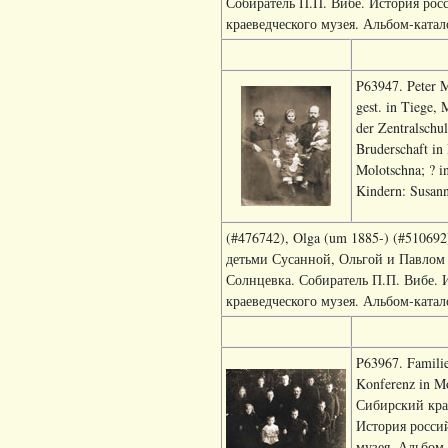
Собиратель П.П. Вибе. История рос
краеведческого музея. Альбом-каталог
P63947. Peter M
gest. in Tiege,
der Zentralschu
Bruderschaft in
Molotschna; ? i
Kindern: Susann
(#476742), Olga (um 1885-) (#51069
детьми Сусанной, Ольгой и Павлом 
Солнцевка. Собиратель П.П. Вибе. 
краеведческого музея. Альбом-каталог
P63967. Familie
Konferenz in M
Сибирский край
История росси
музея. Альбом-к