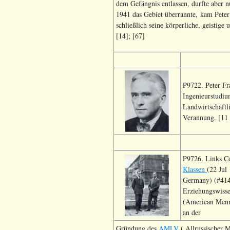
dem Gefängnis entlassen, durfte aber 
1941 das Gebiet überrannte, kam Peter 
schließlich seine körperliche, geisti
[14]; [67]
P9722. Peter Fr
Ingenieurstudiu
Landwirtschaftl
Verannung. [11 
P9726. Links Co
Klassen
(22 Jul
Germany) (#414
Erziehungswisse
(American Menno
an der
Gründung des
AMLV
( Allrussischer M