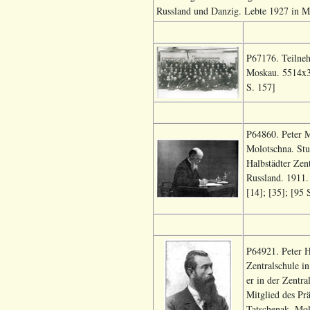
Russland und Danzig. Lebte 1927 in Mo
P67176. Teilne
Moskau. 5514x3
S. 157]
P64860. Peter M
Molotschna. Stu
Halbstädter Zen
Russland. 1911.
[14]; [35]; [95 
P64921. Peter H
Zentralschule i
er in der Zentr
Mitglied des Pr
Tatschenak, Mol