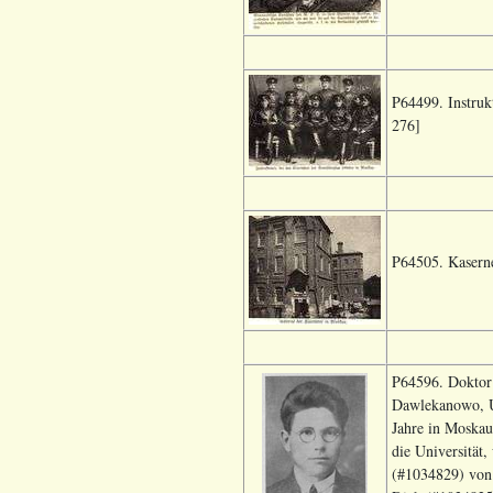
P64499. Instrukt
276]
P64505. Kaserne
P64596. Doktor 
Dawlekanowo, Uf
Jahre in Moskau
die Universität
(#1034829) von 