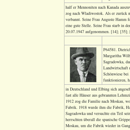
half er Mennoniten nach Kanada auszuw
zog nach Wladiwostok. Als er zurück 
verbannt. Seine Frau Auguste Hamm f
eine gute Stelle. Seine Frau starb in
20.07.1947 aufgenommen. [14]; [35]; 
P64581. Dietric
Margaritha Wilh
Sagradowka, dan
Landwirtschaft 
Schönwiese bei 
funktionieren, h
in Deutschland und Elbing sich anges
fast alle Häuser aus gebrannten Lehmzi
1912 zog die Familie nach Moskau, wo e
Fabrik. 1918 wurde ihm die Fabrik, H
Sagradowka und versuchte ein Teil sei
herrschten überall die spanische Grip
Moskau, um die Fabrik wieder in Gang 