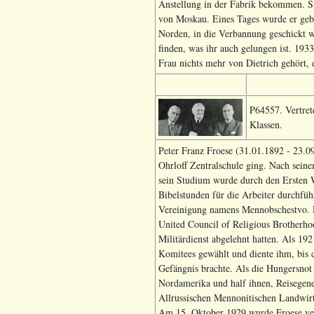
Anstellung in der Fabrik bekommen. Spä
von Moskau. Eines Tages wurde er gebe
Norden, in die Verbannung geschickt w
finden, was ihr auch gelungen ist. 1933
Frau nichts mehr von Dietrich gehört, e
P64557. Vertret
Klassen.
Peter Franz Froese (31.01.1892 - 23.0
Ohrloff Zentralschule ging. Nach seine
sein Studium wurde durch den Ersten W
Bibelstunden für die Arbeiter durchfü
Vereinigung namens Mennobschestvo. 
United Council of Religious Brotherho
Militärdienst abgelehnt hatten. Als 192
Komitees gewählt und diente ihm, bis d
Gefängnis brachte. Als die Hungersnot
Nordamerika und half ihnen, Reisegene
Allrussischen Mennonitischen Landwirt
Am 15. Oktober 1929 wurde Froese verh