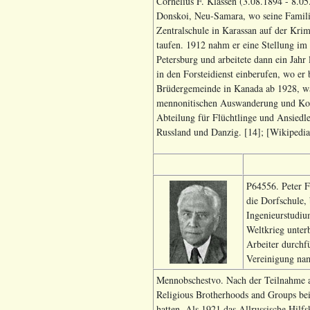
Cornelius F. Klassen (3.08.1894 - 8.0
Donskoi, Neu-Samara, wo seine Familie
Zentralschule in Karassan auf der Kr
taufen. 1912 nahm er eine Stellung im
Petersburg und arbeitete dann ein Jahr 
in den Forsteidienst einberufen, wo er
Brüdergemeinde in Kanada ab 1928, war
mennonitischen Auswanderung und Kolo
Abteilung für Flüchtlinge und Ansiedl
Russland und Danzig. [14]; [Wikipedia]
P64556. Peter F
die Dorfschule,
Ingenieurstudiu
Weltkrieg unter
Arbeiter durchf
Vereinigung na
Mennobschestvo. Nach der Teilnahme a
Religious Brotherhoods and Groups bei,
hatten. Als 1921 das Allrussische Hilf