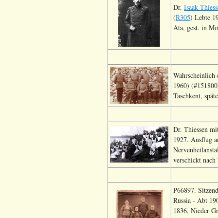
Dr.
Isaak Thies
(
R305
) Lebte 1
Ata, gest. in Mo
Wahrscheinlich 
1960) (#151800)
Taschkent, spät
Dr. Thiessen mi
1927. Ausflug a
Nervenheilanstal
verschickt nach
P66897. Sitzend
Russia - Abt 19
1836, Nieder Gr