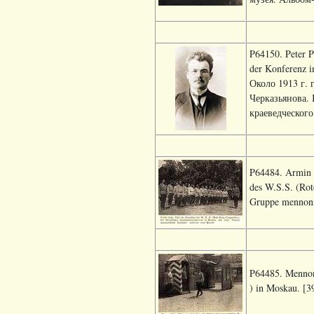
P64150. Peter P
der Konferenz
Около 1913 г. 
Черказьянова.
краеведческого 
P64484. Armin I
des W.S.S. (Rot
Gruppe mennonit
P64485. Mennoni
) in Moskau. [3