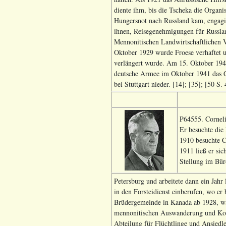
diente ihm, bis die Tscheka die Organis
Hungersnot nach Russland kam, engagi
ihnen, Reisegenehmigungen für Russlan
Mennonitischen Landwirtschaftlichen 
Oktober 1929 wurde Froese verhaftet un
verlängert wurde. Am 15. Oktober 1940
deutsche Armee im Oktober 1941 das Ge
bei Stuttgart nieder. [14]; [35]; [50 S.
P64555. Corneli
Er besuchte die
1910 besuchte C
1911 ließ er si
Stellung im Bür
Petersburg und arbeitete dann ein Jahr 
in den Forsteidienst einberufen, wo er
Brüdergemeinde in Kanada ab 1928, war
mennonitischen Auswanderung und Kolo
Abteilung für Flüchtlinge und Ansiedl