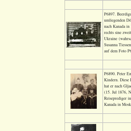
P6897. Beerdigu
umliegenden Dör
nach Kanada in 
rechts sine zwe
Ukraine (wahrsc
Susanna Tiessen 
auf dem Foto P6
P6890. Peter En
Kindern. Diese 
hat er nach Glj
(15. Jul 1876, 
Reiseprediger i
Kanada in Moska