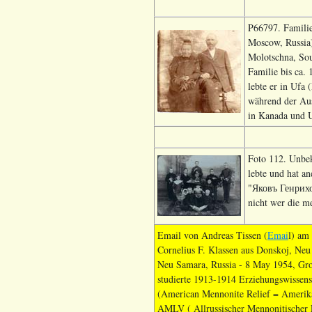
P66797. Familie
Moscow, Russia)
Molotschna, Sou
Familie bis ca.
lebte er in Ufa
während der Aus
in Kanada und 
Foto 112. Unbeka
lebte und hat a
"Яковъ Генрихо
nicht wer die m
Email von Andreas Tissen (
Emai
l) am
Cornelius F. Klassen aus Donskoj, Neu
Neu Samara, Russia - 8 May 1954, Gro
studierte 1913-1914 Erziehungswissens
(American Mennonite Relief = Amerika
AMLV ( Allrussischer Mennonitischer L