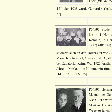
Dick (#1034825)
4 Kinder. 1938 wurde Gerhard verhaftet
37]
P64595. Student
l. n. r.: 1. He
Kolonie). 3. Han
1977) (405674)
studierte auch an der Universität von
Mariechen Rempel, Gnadenfeld, Agath
bei Eupatoria, Krim. War 1925 Ärztin 
Jahre in Moskau, im Kommerzinstitut,
[14]; [35]; [91 S. 76]
P64591. Hermann
Mennoniten Gem
Nach 1917 wurde
Moskau. Die Auf
Wege zu leiten.