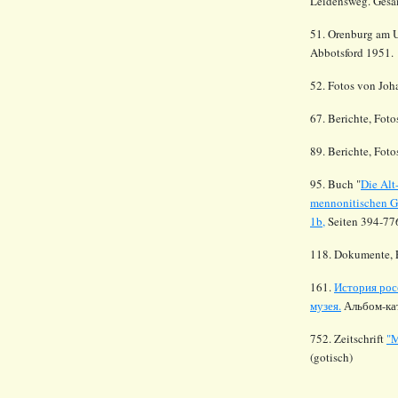
Leidensweg. Gesam
51. Orenburg am U
Abbotsford 1951.
52. Fotos von Joh
67. Berichte, Fot
89. Berichte, Fot
95. Buch "
Die Alt
mennonitischen Ge
1b,
Seiten 394-77
118. Dokumente, F
161.
История рос
музея.
Альбом-ката
752. Zeitschrift
"M
(gotisch)