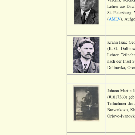
Lehrer aus Dawl
St. Petersburg.
(
AMLV
). Aufge
Krahn Isaac Ge
(K. G., Dolinow
Lehrer. Teilneh
nach der Insel 
Dolinovka, Oren
Johann Martin 
(#1017360) geb
Teilnehmer der
Barvenkovo, Kha
Orlovo-Ivanovka