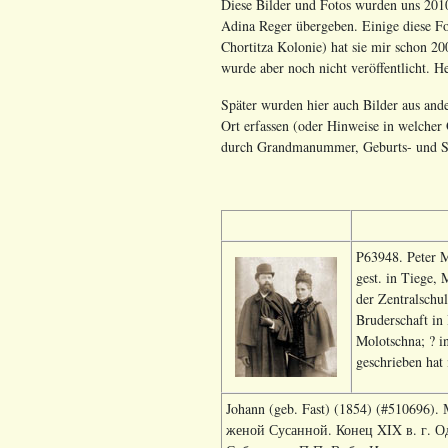
Diese Bilder und Fotos wurden uns 2010
Adina Reger übergeben. Einige diese Fot
Chortitza Kolonie) hat sie mir schon 200
wurde aber noch nicht veröffentlicht. H
Später wurden hier auch Bilder aus ande
Ort erfassen (oder Hinweise in welcher Q
durch Grandmanummer, Geburts- und St
P63948. Peter M
gest. in Tiege,
der Zentralschu
Bruderschaft in
Molotschna; ? i
geschrieben hat
Johann (geb. Fast) (1854) (#51069
женой Сусанной. Конец XIX в. г. Од