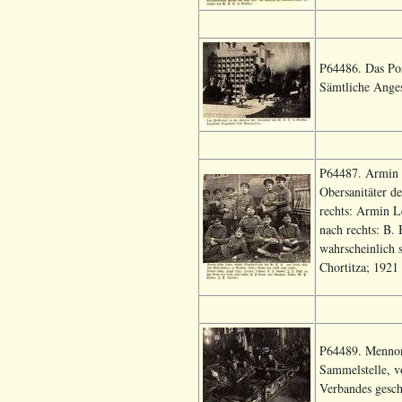
P64486. Das Pos
Sämtliche Anges
P64487. Armin I
Obersanitäter d
rechts: Armin L
nach rechts: B.
wahrscheinlich 
Chortitza; 1921 
P64489. Mennoni
Sammelstelle, vo
Verbandes gesch