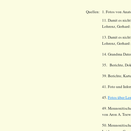
Quellen:
1. Fotos von Anat
11. Damit es nich
Lohrenz, Gerhard:
13. Damit es nich
Lohrenz, Gerhard
14.
Grandma Date
.
35
Berichte, Dok
39. Berichte, Kar
41
. Foto und Info
45.
Fotos über Le
49. Mennonitische
von Aron A. Toew
50. Mennonitische