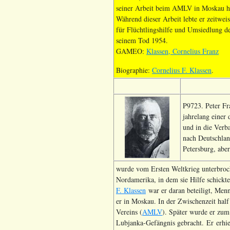
seiner Arbeit beim AMLV in Moskau ha
Während dieser Arbeit lebte er zeitwei
für Flüchtlingshilfe und Umsiedlung
seinem Tod 1954.
GAMEO:
Klassen, Cornelius Franz
Biographie:
Cornelius F. Klassen
.
P9723. Peter Fr
jahrelang einer
und in die Verb
nach Deutschlan
Petersburg, abe
wurde vom Ersten Weltkrieg unterbroc
Nordamerika, in dem sie Hilfe schickte
F. Klassen
war er daran beteiligt, Men
er in Moskau. In der Zwischenzeit half
Vereins (
AMLV
). Später wurde er zum
Lubjanka-Gefängnis gebracht. Er erhiel