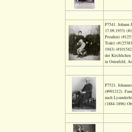
P7541. Johann J
17.09.1933) (#1
Preußen) (#1253
Trakt) (#125383
1943) (#1015425
der Kirchlichen
in Ostenfeld, A
P7521. Johanne
(#991212). Fami
nach Lysanderhö
(1884-1896) Obe