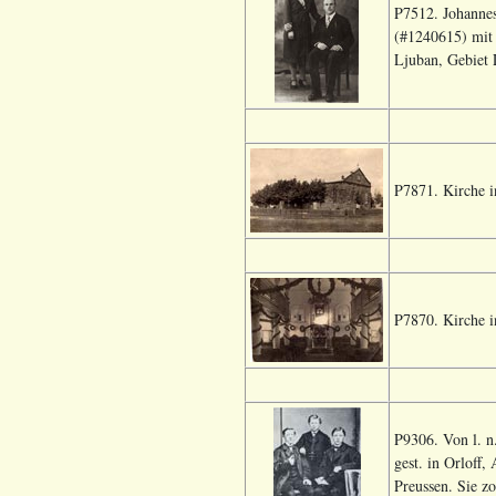
P7512. Johannes
(#1240615) mit 
Ljuban, Gebiet 
P7871. Kirche 
P7870. Kirche i
P9306. Von l. n
gest. in Orloff
Preussen. Sie z