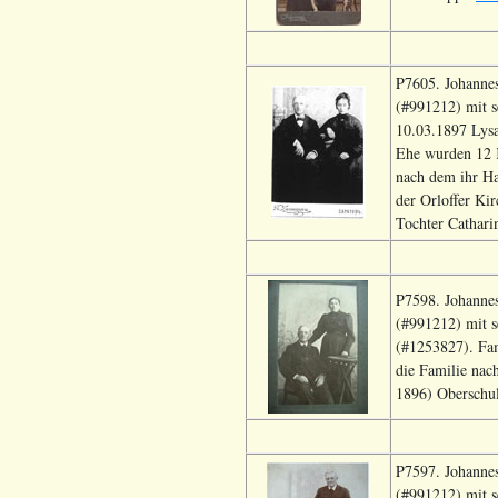
P7605. Johanne
(#991212) mit s
10.03.1897 Lysa
Ehe wurden 12 
nach dem ihr Ha
der Orloffer Ki
Tochter Cathari
P7598. Johanne
(#991212) mit s
(#1253827). Fam
die Familie nac
1896) Oberschul
P7597. Johanne
(#991212) mit s