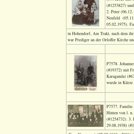
(#1253827) und 
2. Peter (06.12
Neufeld (05.11.
05.02.1975). Fa
in Hohendorf, Am Trakt, nach dem ihr 
war Prediger an der Orloffer Kirche u
P7578. Johannes
(#19372) mit F
Karaganda) (#67
wurde in Kürze 
P7577. Familie 
Hinten von l. n
(#1254732). 3. 
29.08.1938) (#1