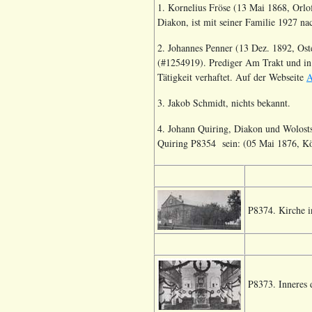
1. Kornelius Fröse (13 Mai 1868, Orl
Diakon, ist mit seiner Familie 1927 n
2. Johannes Penner (13 Dez. 1892, Os
(#1254919). Prediger Am Trakt und in
Tätigkeit verhaftet. Auf der Webseite
A
3. Jakob Schmidt, nichts bekannt.
4. Johann Quiring, Diakon und Wolosts
Quiring P8354 sein: (05 Mai 1876, Köp
P8374. Kirche i
P8373. Inneres 