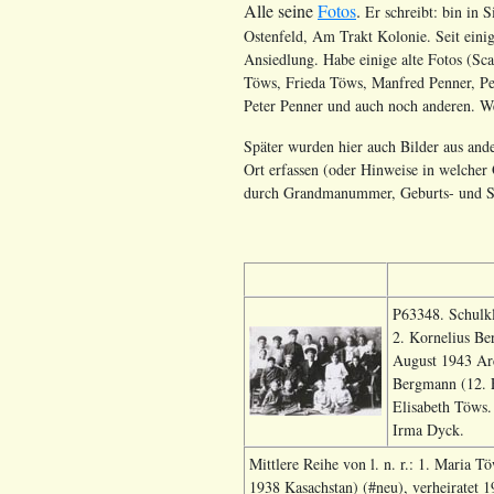
Alle seine
Fotos
.
Er schreibt: bin in 
Ostenfeld, Am Trakt Kolonie. Seit eini
Ansiedlung. Habe einige alte Fotos (Sc
Töws, Frieda Töws, Manfred Penner, Pe
Peter Penner und auch noch anderen. 
Später wurden hier auch Bilder aus ande
Ort erfassen (oder Hinweise in welcher Q
durch Grandmanummer, Geburts- und St
P63348. Schulkl
2. Kornelius Be
August 1943 Arc
Bergmann (12. F
Elisabeth Töws.
Irma Dyck.
Mittlere Reihe von l. n. r.: 1. Maria
1938 Kasachstan) (#neu), verheiratet 