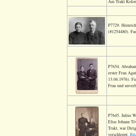
Am Trakt Koloni
P7729. Heinrich
(#1254480). Fam
P7654. Abraham
erster Frau Aga
13.04.1976). Fa
Frau und unverh
P7645. Julius W
Elise Johann T
Trakt, war Diri
verschleppt.
Rüc