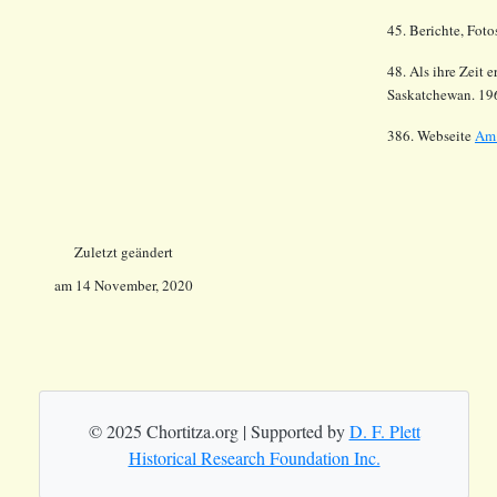
45. Berichte, Fot
48. Als ihre Zeit 
Saskatchewan. 19
386. Webseite
Am 
Zuletzt geändert
am
14 November, 2020
© 2025 Chortitza.org | Supported by
D. F. Plett
Historical Research Foundation Inc.