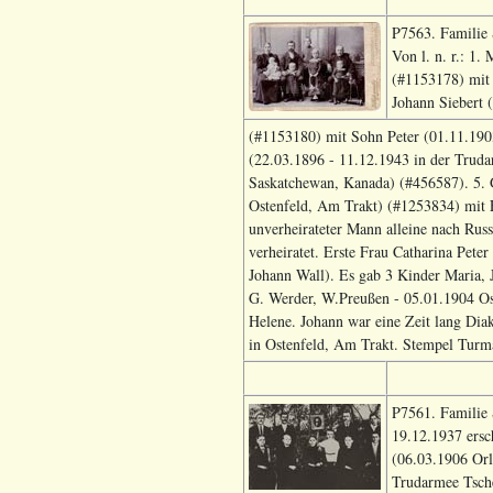
P7563. Familie 
Von l. n. r.: 1
(#1153178) mit 
Johann Siebert 
(#1153180) mit Sohn Peter (01.11.1903
(22.03.1896 - 11.12.1943 in der Truda
Saskatchewan, Kanada) (#456587). 5. 
Ostenfeld, Am Trakt) (#1253834) mit E
unverheirateter Mann alleine nach Rus
verheiratet. Erste Frau Catharina Pet
Johann Wall). Es gab 3 Kinder Maria, 
G. Werder, W.Preußen - 05.01.1904 Ost
Helene. Johann war eine Zeit lang Dia
in Ostenfeld, Am Trakt. Stempel Turm
P7561. Familie S
19.12.1937 ersc
(06.03.1906 Orl
Trudarmee Tsche