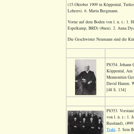
(15.Oktober 1909 in Köppental, Turke
Lehrers). 6. Marta Bergmann.
Vorne auf dem Boden von l. n. r.: 1. 
Espelkamp, BRD) (#neu). 2. Anna Dyck
Die Geschwister Neumann sind die Kin
P8354. Johann Q
Köppental, Am T
Mennoniten Geme
David Hamm. Wei
[48 S. 134]
P8353. Vorstand
von l. n. r.: 1
Russland), (#99
Trakt
. 2. Sein 