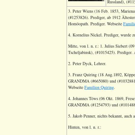
Russland), (#11
3. Peter Wiens (16 Feb. 1853, Mariena
(#1253826). Prediger, ab 1912 Älteste
Homöopath. Prediger. Webseite
Famili
4. Kornelius Nickel. Prediger, wurde 
Mitte, von l. n. r.: 1. Julius Siebert
Tscheljabinsk), (#1015425). Prediger.
2. Peter Dyck, Lehrer.
3. Franz Quiring (18 Aug.1892, Köppe
GRANDMA (#665080) und (#1032881). 
Webseite
Familien Quiring
.
4. Johannes Töws (06 Okt. 1869, Frese
GRANDMA (#1254793) und (#1014885)
5. Jakob Penner, nichts bekannt, auch 
Hinten, von l. n. r.: