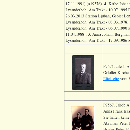
17.11.1991) (#19376). 4. Käthe Joha
Lysanderhöh, Am Trakt - 10.07.1995 D
26.03.2013 Station Ljuban, Gebiet Le
Lysanderhöh, Am Trakt - 08.03.1978) 
Lysanderhöh, Am Trakt - 06.07.1990 K
11.04.1988). 3. Anna Johann Bergman
Lysanderhöh, Am Trakt - 17.09.1986 K
P7571. Jakob A
Orloffer Kirche
Rückseite
vom Fo
P7567. Jakob A
Anna Franz Isa
Sie hatten kein
Abraham Peter 
Bruder Peter, 