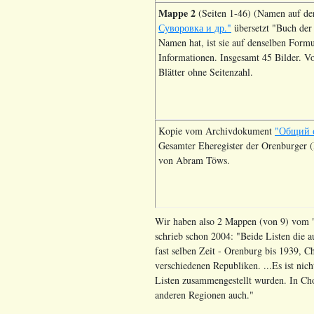
Mappe 2
(Seiten 1-46) (Namen auf de
Суворовка и др."
übersetzt "Buch der
Namen hat, ist sie auf denselben Formu
Informationen. Insgesamt 45 Bilder. V
Blätter ohne Seitenzahl.
Kopie vom Archivdokument
"Общий с
Gesamter Eheregister der Orenburger (
von Abram Töws.
Wir haben also 2 Mappen (von 9) vom "
schrieb schon 2004: "Beide Listen die a
fast selben Zeit - Orenburg bis 1939, C
verschiedenen Republiken. ...Es ist ni
Listen zusammengestellt wurden. In Cho
anderen Regionen auch."