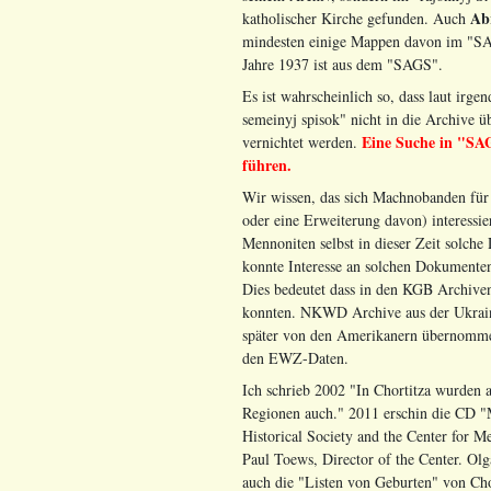
Ab
katholischer Kirche gefunden. Auch
mindesten einige Mappen davon im "SA
Jahre 1937 ist aus dem "SAGS".
Es ist wahrscheinlich so, dass laut irg
semeinyj spisok" nicht in die Archive
Eine Suche in "SAG
vernichtet werden.
führen.
Wir wissen, das sich Machnobanden für 
oder eine Erweiterung davon) interessie
Mennoniten selbst in dieser Zeit solc
konnte Interesse an solchen Dokument
Dies bedeutet dass in den KGB Archiven
konnten. NKWD Archive aus der Ukraine
später von den Amerikanern übernommen
den EWZ-Daten.
Ich schrieb 2002 "In Chortitza wurden 
Regionen auch." 2011 erschin die CD "
Historical Society and the Center for M
Paul Toews, Director of the Center. Ol
auch die "Listen von Geburten" von Cho