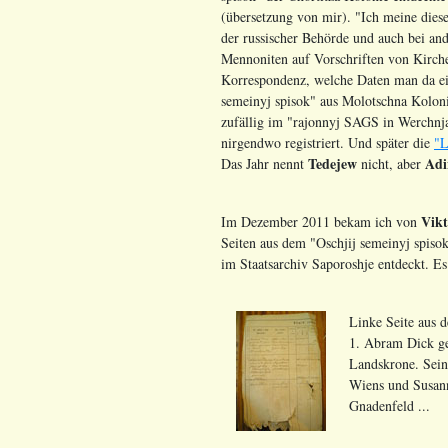
(übersetzung von mir). "Ich meine dies
der russischer Behörde und auch bei an
Mennoniten auf Vorschriften von Kirche
Korrespondenz, welche Daten man da ei
semeinyj spisok" aus Molotschna Koloni
zufällig im "rajonnyj SAGS in Werchnja
nirgendwo registriert. Und später die
"L
Tedejew
Adi
Das Jahr nennt
nicht, aber
Vikt
Im Dezember 2011 bekam ich von
Seiten aus dem "Oschjij semeinyj spisok
im Staatsarchiv Saporoshje entdeckt. Es
Linke Seite aus 
1. Abram Dick ge
Landskrone. Sein
Wiens und Susann
Gnadenfeld ...