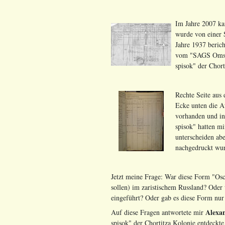
Im Jahre 2007 k
wurde von einer 
Jahre 1937 berich
vom "SAGS Omsk a
spisok" der Chor
Rechte Seite aus 
Ecke unten die Au
vorhanden und in
spisok" hatten mi
unterscheiden ab
nachgedruckt wu
Jetzt meine Frage: War diese Form "Osch
sollen) im zaristischem Russland? Oder 
eingeführt? Oder gab es diese Form nu
Alexa
Auf diese Fragen antwortete mir
spisok" der Chortitza Kolonie entdeck