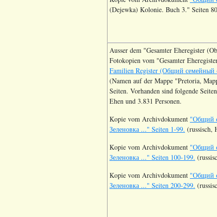
(Dejewka) Kolonie. Buch 3." Seiten 80
Ausser dem "Gesamter Eheregister (Obs
Fotokopien vom "Gesamter Eheregister 
Familien Register (Общий семейный с
(Namen auf der Mappe "Pretoria, Mapp
Seiten. Vorhanden sind folgende Seite
Ehen und 3.831 Personen.
Kopie vom Archivdokument
"Общий с
Зеленовка ..." Seiten 1-99.
(russisch,
Kopie vom Archivdokument
"Общий с
Зеленовка ..." Seiten 100-199.
(russis
Kopie vom Archivdokument
"Общий с
Зеленовка ..." Seiten 200-299.
(russis