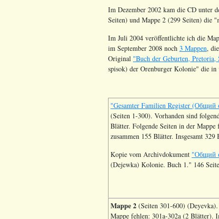
Im Dezember 2002 kam die CD unter de
Seiten) und Mappe 2 (299 Seiten) die "
Im Juli 2004 veröffentlichte ich die M
im September 2008 noch
3 Mappen
, di
Original
"Buch der Geburten, Pretoria
spisok) der Orenburger Kolonie" die in 
"Gesamter Familien Register (Общий
(Seiten 1-300). Vorhanden sind folgen
Blätter. Folgende Seiten in der Mappe 
zusammen 155 Blätter. Insgesamt 329 
Kopie vom Archivdokument
"Общий с
(Dejewka) Kolonie. Buch 1." 146 Seite
Mappe 2
(Seiten 301-600) (Deyevka). 
Mappe fehlen: 301a-302a (2 Blätter).