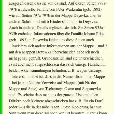
ausgeschlossen dass sie von da sind. Auf diesen Seiten 797a-
797b ist dieselbe Familie von Peter Warkentin (geb. 1892)
wie auf Seiten 797a-797b in der Mappe Deyevka, aber in
anderer Schrift und mit 6 Kinder statt nur 4 in Deyevka.
Auch in anderen Details ergänzen sie sich. Sie Seiten 935a-
935b enthalten Informationen über die Familie Johann Pries
(geb. 1893) in Deyewka fehlen uns diese Seiten auch.
Inwiefern sich andere Informationen aus der Mappe 1 und 2
mit den Mappen Deyewka überschneiden habe ich noch
nicht genau geprüft. Grundsatzlich sind sie unterschiedlich,
es ist aber nicht ausgeschlossen dass sich einiege Familien in
beiden Aktensammlungen befinden, z. B. wegen Umzugs.
Interessant dabei ist, dass in der Namensliste in der Mappe
1 bei jedem Namen Verweise auf Mappen (mit Nr. der
Mappe und Seite) von Tschernoye Osero und Stepanovka
sind. Es scheint dass man aus der ganzen Liste mit allen
Dörfern noch kleinere abgeschrieben hat z. B. für ein Dorf
(oder 2-3) die in der nähe lagen. Diese Kopierung hat nur
Sinn wenn man diese Mappen vor Ort benutzte. Daraus kann