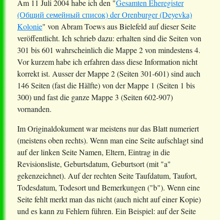
Am 11 Juli 2004 habe ich den "
Gesamten Eheregister
(Общий семейный список) der Orenburger (Deyevka)
Kolonie
" von Abram Toews aus Bielefeld auf dieser Seite
veröffentlicht. Ich schrieb dazu: erhalten sind die Seiten von
301 bis 601 wahrscheinlich die Mappe 2 von mindestens 4.
Vor kurzem habe ich erfahren dass diese Information nicht
korrekt ist. Ausser der Mappe 2 (Seiten 301-601) sind auch
146 Seiten (fast die Hälfte) von der Mappe 1 (Seiten 1 bis
300) und fast die ganze Mappe 3 (Seiten 602-907)
vornanden.
Im Originaldokument war meistens nur das Blatt numeriert
(meistens oben rechts). Wenn man eine Seite aufschlagt sind
auf der linken Seite Namen, Eltern, Eintrag in die
Revisionsliste, Geburtsdatum, Geburtsort (mit "a"
gekenzeichnet). Auf der rechten Seite Taufdatum, Taufort,
Todesdatum, Todesort und Bemerkungen ("b"). Wenn eine
Seite fehlt merkt man das nicht (auch nicht auf einer Kopie)
und es kann zu Fehlern führen. Ein Beispiel: auf der Seite