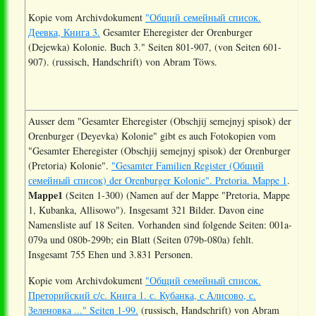
Kopie vom Archivdokument
"Общий семейный список.
Деевка, Книга 3.
Gesamter Eheregister der Orenburger
(Dejewka) Kolonie. Buch 3." Seiten 801-907, (von Seiten 601-
907). (russisch, Handschrift) von Abram Töws.
Ausser dem "Gesamter Eheregister (Obschjij semejnyj spisok) der
Orenburger (Deyevka) Kolonie" gibt es auch Fotokopien vom
"Gesamter Eheregister (Obschjij semejnyj spisok) der Orenburger
(Pretoria) Kolonie".
"Gesamter Familien Register (Общий
семейный список) der Orenburger Kolonie". Pretoria. Mappe 1
.
Mappe1
(Seiten 1-300) (Namen auf der Mappe "Pretoria, Mappe
1, Kubanka, Allisowo"). Insgesamt 321 Bilder. Davon eine
Namensliste auf 18 Seiten. Vorhanden sind folgende Seiten: 001a-
079a und 080b-299b; ein Blatt (Seiten 079b-080a) fehlt.
Insgesamt 755 Ehen und 3.831 Personen.
Kopie vom Archivdokument
"Общий семейный список.
Преторийский с/с. Книга 1. с. Кубанка, с Алисово, с.
Зеленовка ..." Seiten 1-99.
(russisch, Handschrift) von Abram