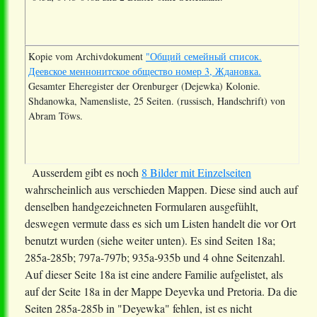
Kopie vom Archivdokument
"Общий семейный список.
Деевское меннонитское общество номер 3, Ждановка.
Gesamter Eheregister der Orenburger (Dejewka) Kolonie.
Shdanowka, Namensliste, 25 Seiten. (russisch, Handschrift) von
Abram Töws.
Ausserdem gibt es noch
8 Bilder mit Einzelseiten
wahrscheinlich aus verschieden Mappen. Diese sind auch auf
denselben handgezeichneten Formularen ausgefühlt,
deswegen vermute dass es sich um Listen handelt die vor Ort
benutzt wurden (siehe weiter unten). Es sind Seiten 18a;
285a-285b; 797a-797b; 935a-935b und 4 ohne Seitenzahl.
Auf dieser Seite 18a ist eine andere Familie aufgelistet, als
auf der Seite 18a in der Mappe Deyevka und Pretoria. Da die
Seiten 285a-285b in "Deyewka" fehlen, ist es nicht