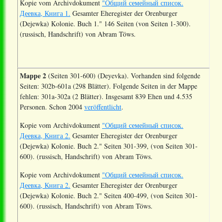
Kopie vom Archivdokument
"Общий семейный список.
Деевка, Книга 1.
Gesamter Eheregister der Orenburger
(Dejewka) Kolonie. Buch 1." 146 Seiten (von Seiten 1-300).
(russisch, Handschrift) von Abram Töws.
Mappe 2
(Seiten 301-600) (Deyevka). Vorhanden sind folgende
Seiten: 302b-601a (298 Blätter). Folgende Seiten in der Mappe
fehlen: 301a-302a (2 Blätter). Insgesamt 839 Ehen und 4.535
Personen. Schon 2004
veröffentlicht
.
Kopie vom Archivdokument
"Общий семейный список.
Деевка, Книга 2.
Gesamter Eheregister der Orenburger
(Dejewka) Kolonie. Buch 2." Seiten 301-399, (von Seiten 301-
600). (russisch, Handschrift) von Abram Töws.
Kopie vom Archivdokument
"Общий семейный список.
Деевка, Книга 2.
Gesamter Eheregister der Orenburger
(Dejewka) Kolonie. Buch 2." Seiten 400-499, (von Seiten 301-
600). (russisch, Handschrift) von Abram Töws.