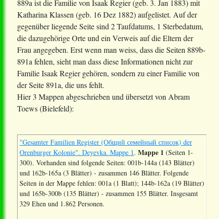
889a ist die Familie von Isaak Regier (geb. 3. Jan 1883) mit
Katharina Klassen (geb. 16 Dez 1882) aufgelistet. Auf der
gegenüber liegende Seite sind 2 Taufdatums, 1 Sterbedatum,
die dazugehörige Orte und ein Verweis auf die Eltern der
Frau angegeben. Erst wenn man weiss, dass die Seiten 889b-
891a fehlen, sieht man dass diese Informationen nicht zur
Familie Isaak Regier gehören, sondern zu einer Familie von
der Seite 891a, die uns fehlt.
Hier 3 Mappen abgeschrieben und übersetzt von Abram
Toews (Bielefeld):
"Gesamter Familien Register (Общий семейный список) der
Mappe 1
Orenburger Kolonie". Deyevka. Mappe 1
.
(Seiten 1-
300). Vorhanden sind folgende Seiten: 001b-144a (143 Blätter)
und 162b-165a (3 Blätter) - zusammen 146 Blätter. Folgende
Seiten in der Mappe fehlen: 001a (1 Blatt); 144b-162a (19 Blätter)
und 165b-300b (135 Blätter) - zusammen 155 Blätter. Insgesamt
329 Ehen und 1.862 Personen.