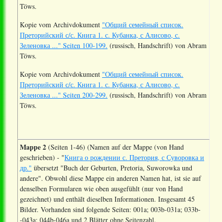
Töws.
Kopie vom Archivdokument
"Общий семейный список.
Преторийский с/с. Книга 1. с. Кубанка, с Алисово, с.
Зеленовка ..." Seiten 100-199.
(russisch, Handschrift) von Abram
Töws.
Kopie vom Archivdokument
"Общий семейный список.
Преторийский с/с. Книга 1. с. Кубанка, с Алисово, с.
Зеленовка ..." Seiten 200-299.
(russisch, Handschrift) von Abram
Töws.
Mappe 2
(Seiten 1-46) (Namen auf der Mappe (von Hand
geschrieben) - "
Книга о рождении с. Претория, с Суворовка и
др."
übersetzt "Buch der Geburten, Pretoria, Suworowka und
andere". Obwohl diese Mappe ein anderen Namen hat, ist sie auf
denselben Formularen wie oben ausgefühlt (nur von Hand
gezeichnet) und enthält dieselben Informationen. Insgesamt 45
Bilder. Vorhanden sind folgende Seiten: 001a; 003b-031a; 033b-
-043a; 044b-046a und 2 Blätter ohne Seitenzahl.