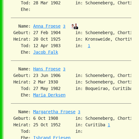
    Tod: 28 Mar 1902      in: Schoeneberg, Chortitz
   Name: 
Anna Froese
3
 Geburt: 27 Feb 1904      in: Schoeneberg, Chortitz
 Heirat: 20 Oct 1925      in: Kronsweide, Chortitza
    Tod: 12 Apr 1983      in:  
1
    Ehe: 
Jacob Falk
   Name: 
Hans Froese
3
 Geburt: 23 Jun 1906      in: Schoeneberg, Chortitz
 Heirat: 2 Mar 1930       in: Schoeneberg, Chortitz
    Tod: 27 May 1982      in: Boqueirao, Curitiba, 
    Ehe: 
Maria Derksen
   Name: 
Margaretha Froese
3
 Geburt: 6 Oct 1908       in: Schoeneberg, Chortitz
 Heirat: 25 Oct 1952      in: Curitiba 
1
    Tod:                  in:

    Ehe: 
Isbrand Friesen