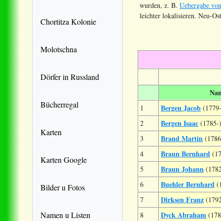
wurden, z. B.
Uebergabe von
leichter lokalisieren. Neu-O
Chortitza Kolonie
Molotschna
Dörfer in Russland
Na
Bücherregal
Bergen Jacob
1
(1779
Bergen Isaac
2
(1785-
Karten
Brand Martin
3
(1786
Braun Bernhard
4
(1
Karten Google
Braun Johann
5
(178
Buehler Bernhard
6
(
Bilder u Fotos
Dirksen Franz
7
(179
Namen u Listen
Dyck Abraham
8
(178