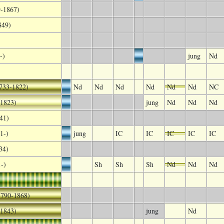
9-1867)
849)
-)
jung
Nd
733-1822)
Nd
Nd
Nd
Nd
Nd
Nd
NC
-1823)
jung
Nd
Nd
Nd
41)
1-)
jung
IC
IC
IC
IC
IC
34)
-)
Sh
Sh
Sh
Nd
Nd
Nd
1790-1868)
-1843)
jung
Nd