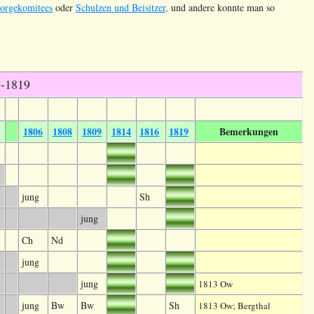
sorgekomitees
oder
Schulzen und Beisitzer,
und andere konnte man so
9-1819
1806
1808
1809
1814
1816
1819
Bemerkungen
jung
Sh
jung
Ch
Nd
jung
jung
1813 Ow
jung
Bw
Bw
Sh
1813 Ow; Bergthal