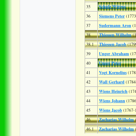
Schulz Wittwe
35
Siemens Peter
36
(1773
Sudermann Aron
37
(
Thiessen Wilhelm
38
(
Thiessen Jacob
38.1
(179
Unger Abraham
39
(17
Unger Peter
40
Vogt Kornelius
41
(178
Wall Gerhard
42
(1784
Wiens Heinrich
43
(17
Wiens Johann
44
(1786
Wiens Jacob
45
(1767-
Zacharias Wilhelm
46
Zacharias Wilhelm
46.1