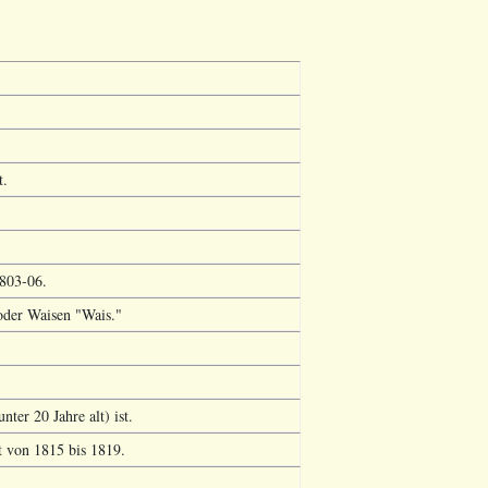
t.
1803-06.
 oder Waisen "Wais."
nter 20 Jahre alt) ist.
t von 1815 bis 1819.