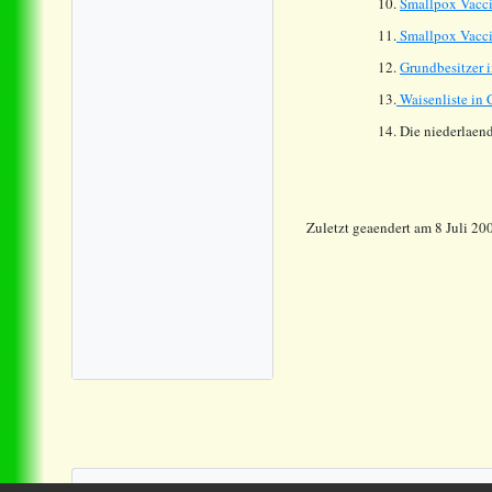
10.
Smallpox Vacci
11.
Smallpox Vacci
12.
Grundbesitzer i
13.
Waisenliste in 
14. Die niederlaen
Zuletzt geaendert am
8 Juli 20