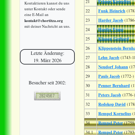
Friesen Kornelius
21
Kontaktieren kannst du uns
unter Kontakt oder sende
Funk Heinrich
22
(178
eine E-Mail an
Harder Jacob
23
(1786
kontakt@chortitza.org
mit deiner Nachricht an uns.
Harder Franz
24
Klassen Gerhard
25
Klippenstein Bernh
26
Letzte Änderung:
Lehn Jacob
27
(1743-1
19. März 2026
Neudorf Johann
28
(17
Pauls Jacob
29
(1772-)
Besucher seit 2002:
Penner Bernhard
30
(1
Peters Jacob
31
(1776-
Redekop David
32
(178
Rempel Kornelius
33
(
Rempel Peter
34
(1759
Rempel Peter
34.1
(1793