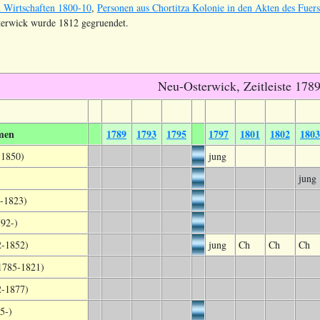
 Wirtschaften 1800-10
,
Personen aus Chortitza Kolonie in den Akten des Fuer
sterwick wurde 1812 gegruendet.
Neu-Osterwick, Zeitleiste 178
men
1789
1793
1795
1797
1801
1802
1803
-1850)
jung
)
jung
-1823)
792-)
2-1852)
jung
Ch
Ch
Ch
1785-1821)
2-1877)
5-)