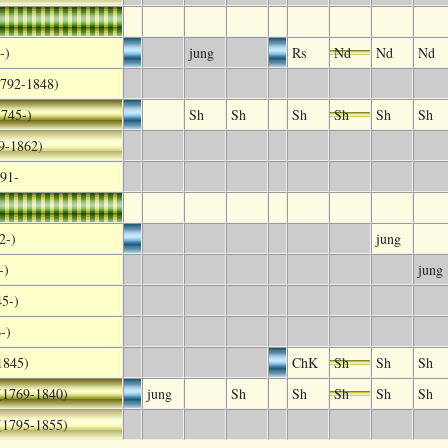
-)
jung
Rs
Nd
Nd
Nd
1792-1848)
1745-)
Sh
Sh
Sh
Sh
Sh
Sh
9-1862)
91-
2-)
jung
-)
jung
45-)
-)
1845)
ChK
Sh
Sh
Sh
(1769-1840)
jung
Sh
Sh
Sh
Sh
Sh
(1795-1855)