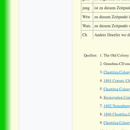
jung
ist zu diesem Zeitpun
Wtw
zu diesem Zeitpunkt i
Wais.
zu diesem Zeitpunkt s
Ch
Andere Doerfer wo die
Quellen:
1. The Old Colony 
2. Grandma-CD und
3.
Chortitza Colon
4.
1801 Census, Cho
5.
Chortitza Colony
6.
Kronsgarten Cen
7
.
1802 Neuenburg
8.
1806 Chortitza 
9
.
Chortitza Colon