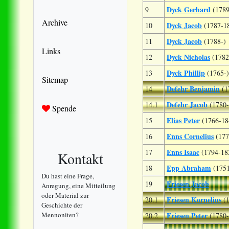
Dyck Gerhard
9
(178
Archive
Dyck Jacob
10
(1787-1
Dyck Jacob
11
(1788-)
Links
Dyck Nicholas
12
(1782
Dyck Phillip
13
(1765-)
Sitemap
Defehr Benjamin
14
(1
Defehr Jacob
14.1
(1780
Spende
Elias Peter
15
(1766-18
Enns Cornelius
16
(177
Enns Isaac
17
(1794-18
Kontakt
Epp Abraham
18
(1751
Du hast eine Frage,
Friesen Jacob
19
Anregung, eine Mitteilung
oder Material zur
Friesen Kornelius
20.1
(
Geschichte der
Mennoniten?
Friesen Peter
20.2
(1780