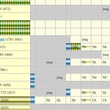
3-1872)
jung
-)
ard
(1781-1841)
jung
815)
ChK
Nb
Nb
Nb
83-1860)
jung
jung
Sh
Sh
Sh
788-)
)
jung
Nd
Nd
NC
5-1850)
1772-1817)
jung
Sh
Sh
Sh
-1820)
Sh
Sh
Sh
Ch
Ch
Ch
-1835)