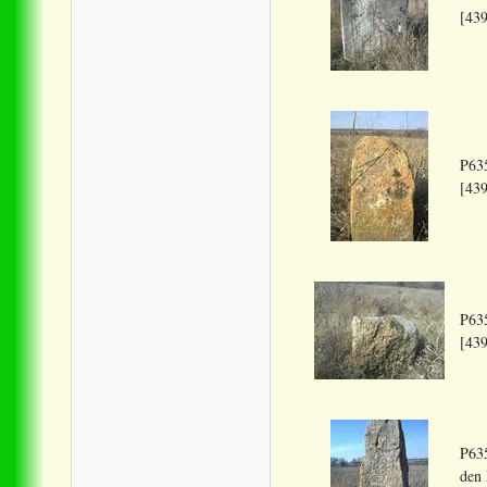
[439
P635
[439
P635
[439
P635
den 