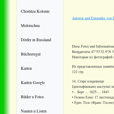
Chortitza Kolonie
Autoren und Einsender von B
Molotschna
Dörfer in Russland
Diese Fotos und Information
Коордитаты 47°53'32.9"N 3
Bücherregal
Некоторые из фотографий 
Из представленных памятн
Karten
122 стр.
14. Старе кладовище
Karten Google
Ідентифіковано наступні м
•... Берг ... 1825-... 1843
Bilder u Fotos
• Гелена Еннс 17 листопада 
• Ернс Тісн (Франс Тіссен)
Namen u Listen