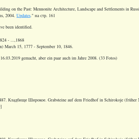
ding on the Past: Mennonite Architecture, Landscape and Settlements in Russi
ns, 2004.
Updates
." на стр. 161
ve been identified.
24 - ...,1868
en) March 15, 1777 - September 10, 1846.
16.03.2019 gemacht, aber ein paar auch im Jahre 2008. (33 Fotos)
87. Кладбище Широкое. Grabsteine auf dem Friedhof in Schirokoje (früher N
]