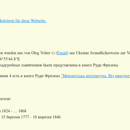
eiträgen für diese Webseite.
en wurden uns von Oleg Volter () (
Email
) aus Ukraine freundlicherweise zur 
4°53'44.8"E
надгробных памятников были представлены в книге Руди Фризена.
иков 4 есть в книге Руди Фризена
"Менонiтська архiтектура. Вiд минуло
огили:
1824 - ... 1868
 15 березня 1777 - 10 вересня 1846