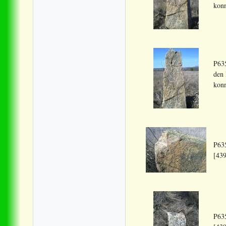
konn
P635
den 
konn
P635
[439
P635