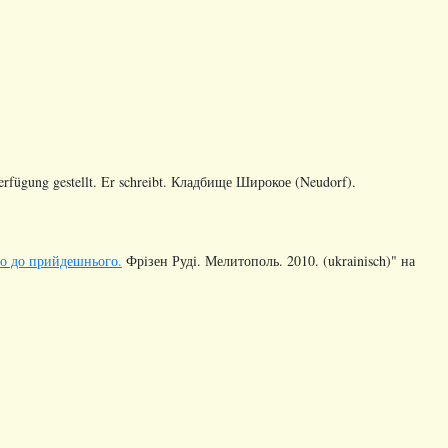
Verfügung gestellt. Er schreibt. Кладбище Широкое (Neudorf).
го до прийдешнього.
Фрiзен Рудi. Мелитополь. 2010. (ukrainisch)" на