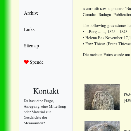
в английском варианте "Buil
Archive
Canada: Raduga Publicatio
The following gravestones ha
Links
• ...Berg ......, 1825 - 1843
• Helena Ens November 17,18
• Frnz Thiesn (Franz Thiess
Sitemap
Die meisten Fotos wurde am 
Spende
Kontakt
P634
[439
Du hast eine Frage,
Anregung, eine Mitteilung
oder Material zur
Geschichte der
Mennoniten?