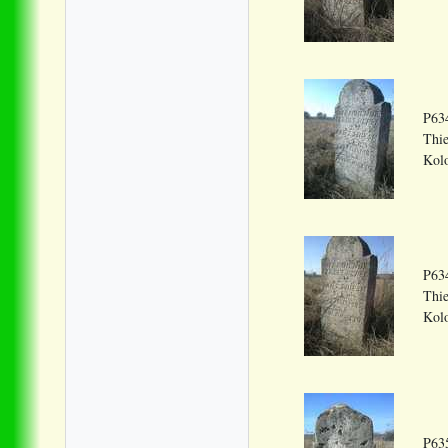
P634
Thie
Kolo
P634
Thie
Kolo
P635