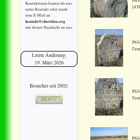
P634
Kontaktieren kannst du uns
[439
unter Kontakt oder sende
eine E-Mail an
kontakt@chortitza.org
mit deiner Nachricht an uns.
P634
Геле
Letzte Änderung:
19. März 2026
Besucher seit 2002:
P634
Геле
P634