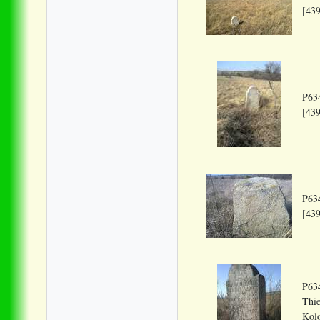
[439
P634
[439
P634
[439
P634
Thie
Kolo