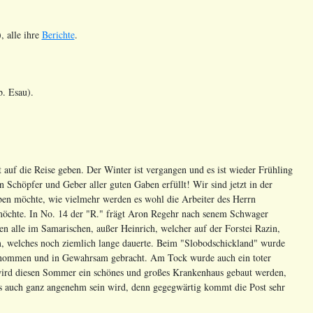
), alle ihre
Berichte
.
b. Esau).
auf die Reise geben. Der Winter ist vergangen und es ist wieder Frühling
 Schöpfer und Geber aller guten Gaben erfüllt! Wir sind jetzt in der
ben möchte, wie vielmehr werden es wohl die Arbeiter des Herrn
 möchte. In No. 14 der "R." frägt Aron Regehr nach senem Schwager
ren alle im Samarischen, außer Heinrich, welcher auf der Forstei Razin,
m, welches noch ziemlich lange dauerte. Beim "Slobodschickland" wurde
genommen und in Gewahrsam gebracht. Am Tock wurde auch ein toter
 wird diesen Sommer ein schönes und großes Krankenhaus gebaut werden,
ches auch ganz angenehm sein wird, denn gegegwärtig kommt die Post sehr