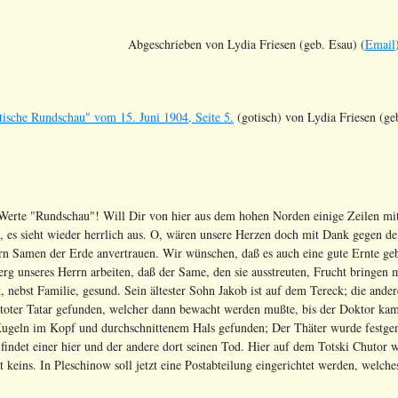
Abgeschrieben von Lydia Friesen (geb. Esau) (
Email
ische Rundschau" vom 15. Juni 1904, Seite 5.
(gotisch) von Lydia Friesen (ge
Werte "Rundschau"! Will Dir von hier aus dem hohen Norden einige Zeilen mit 
, es sieht wieder herrlich aus. O, wären unsere Herzen doch mit Dank gegen den
ern Samen der Erde anvertrauen. Wir wünschen, daß es auch eine gute Ernte ge
rg unseres Herrn arbeiten, daß der Same, den sie ausstreuten, Frucht bringen
t, nebst Familie, gesund. Sein ältester Sohn Jakob ist auf dem Tereck; die ande
 toter Tatar gefunden, welcher dann bewacht werden mußte, bis der Doktor ka
 Kugeln im Kopf und durchschnittenem Hals gefunden; Der Thäter wurde fest
findet einer hier und der andere dort seinen Tod. Hier auf dem Totski Chutor
st keins. In Pleschinow soll jetzt eine Postabteilung eingerichtet werden, wel