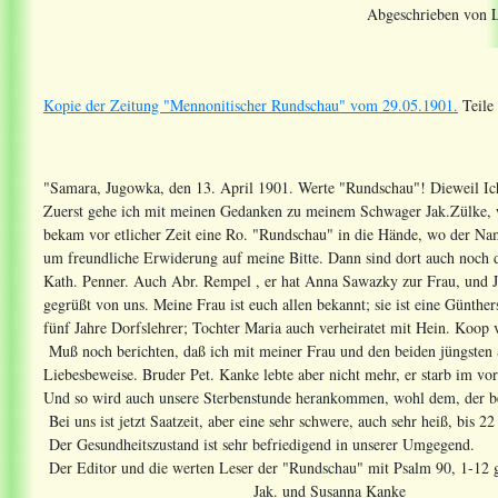
Abgeschrieben von L
Kopie der Zeitung "Mennonitischer Rundschau" vom 29.05.1901.
Teile 
"Samara, Jugowka, den 13. April 1901. Werte "Rundschau"! Dieweil Ich
Zuerst gehe ich mit meinen Gedanken zu meinem Schwager Jak.Zülke, we
bekam vor etlicher Zeit eine Ro. "Rundschau" in die Hände, wo der Nam
um freundliche Erwiderung auf meine Bitte. Dann sind dort auch noch d
Kath. Penner. Auch Abr. Rempel , er hat Anna Sawazky zur Frau, und Ja
gegrüßt von uns. Meine Frau ist euch allen bekannt; sie ist eine Günthe
fünf Jahre Dorfslehrer; Tochter Maria auch verheiratet mit Hein. Koop
Muß noch berichten, daß ich mit meiner Frau und den beiden jüngsten 
Liebesbeweise. Bruder Pet. Kanke lebte aber nicht mehr, er starb im vo
Und so wird auch unsere Sterbenstunde herankommen, wohl dem, der ber
Bei uns ist jetzt Saatzeit, aber eine sehr schwere, auch sehr heiß, bis 
Der Gesundheitszustand ist sehr befriedigend in unserer Umgegend.
Der Editor und die werten Leser der "Rundschau" mit Psalm 90, 1-12 
Jak. und Susanna Kanke