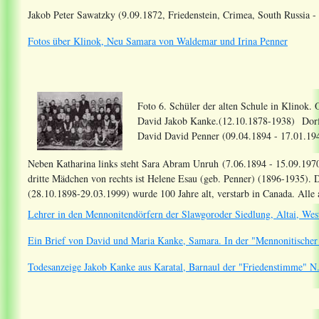
Jakob Peter Sawatzky (9.09.1872, Friedenstein, Crimea, South Russia 
Fotos über Klinok, Neu Samara von Waldemar und Irina Penner
Foto 6. Schüler der alten Schule in Klinok. O
David Jakob Kanke.(12.10.1878-1938) Dorfleh
David David Penner (09.04.1894 - 17.01.194
Neben Katharina links steht Sara Abram Unruh (7.06.1894 - 15.09.1970
dritte Mädchen von rechts ist Helene Esau (geb. Penner) (1896-1935). 
(28.10.1898-29.03.1999) wurde 100 Jahre alt, verstarb in Canada. Alle
Lehrer in den Mennonitendörfern der Slawgoroder Siedlung, Altai, Wes
Ein Brief von David und Maria Kanke, Samara. In der "Mennonitische
Todesanzeige Jakob Kanke aus Karatal, Barnaul der "Friedenstimme" 