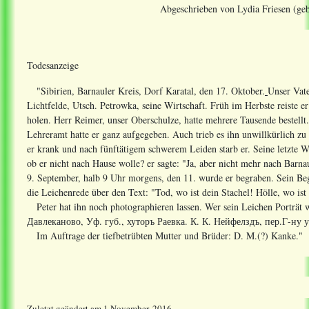
Abgeschrieben von Lydia Friesen (geb
Todesanzeige
"Sibirien, Barnauler Kreis, Dorf Karatal, den 17. Oktober.
Unser Vate
Lichtfelde, Utsch. Petrowka, seine Wirtschaft. Früh im Herbste reiste 
holen. Herr Reimer, unser Oberschulze, hatte mehrere Tausende bestellt
Lehreramt hatte er ganz aufgegeben. Auch trieb es ihn unwillkürlich zu
er krank und nach fünftätigem schwerem Leiden starb er. Seine letzte Wo
ob er nicht nach Hause wolle? er sagte: "Ja, aber nicht mehr nach Barn
9. September, halb 9 Uhr morgens, den 11. wurde er begraben. Sein Beg
die Leichenrede über den Text: "Tod, wo ist dein Stachel! Hölle, wo ist
Peter hat ihn noch photographieren lassen. Wer sein Leichen Porträt wü
Давлеканово, Уф. губ., хуторъ Раевка. К. К. Нейфелздъ, пер.Г-ну у
Im Auftrage der tiefbetrübten Mutter und Brüder: D. M.(?) Kanke."
Zuletzt geändert
am
1 November, 2016