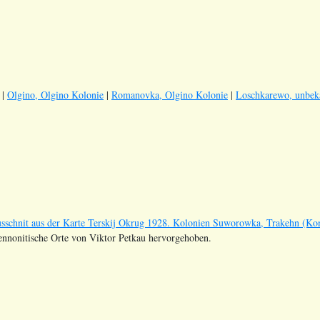
|
Olgino, Olgino Kolonie
|
Romanovka, Olgino Kolonie
|
Loschkarewo, unbek
sschnit aus der Karte Terskij Okrug 1928. Kolonien Suworowka, Trakehn (Ko
nnonitische Orte von Viktor Petkau hervorgehoben.