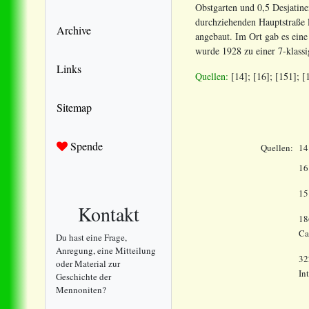
Obstgarten und 0,5 Desjatin
durchziehenden Hauptstraße 
Archive
angebaut. Im Ort gab es ein
wurde 1928 zu einer 7-klassi
Links
Quellen:
[14]; [16]; [151];
[
Sitemap
Spende
Quellen:
14
16
15
Kontakt
18
Ca
Du hast eine Frage,
Anregung, eine Mitteilung
32
oder Material zur
In
Geschichte der
Mennoniten?