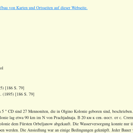
ufbau von Karten und Ortsseiten auf dieser Webseite.
ol
5) [186 S. 79]
 (1895) [186 S. 79]
 5 " CD sind 27 Mennoniten, die in Olgino Kolonie geboren sind, beschrieben.
lonie lag etwa 90 km im N von Prachjadnaja.
В
20
км
к
сев
.-
вост
.
от
с
.
Степ
lonie dem Fürsten Orbeljanow abgekauft. Die Wasserversorgung konnte nur üb
en werden. Die Ansiedlung war an einige Bedingungen geknüpft. Jeder Bauer wa