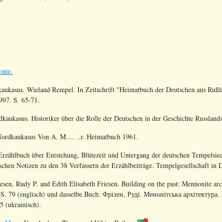
onie.
kaukasus. Wieland Rempel. In Zeitschrift "Heimatbuch der Deutschen aus Ruß
1997. S. 65-71.
kaukasus. Historiker über die Rolle der Deutschen in der Geschichte Russland
Nordkaukasus Von A. M…. ..r. Heimatbuch 1961.
zählbuch über Entstehung, Blütezeit und Untergang der deutschen Tempelsiedl
chen Notizen zu den 38 Verfassern der Erzählbeiträge. Tempelgesellschaft in D
iesen, Rudy P. and Edith Elisabeth Friesen. Building on the past: Mennonite ar
S.
79
(englisch) und dasselbe Buch: Фрiзен, Рудi. Менонiтська архiтект
5
(ukrainisch)
.