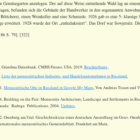
en Gemüsegarten anzulegen. Der auf diese Weise entstehende Wald lag an eine
lagen, befanden sich die Gebäude der Handwerker in den sogenannten Anwohne
e Böttcherei, einen Weinkeller und eine Schmiede. 1926 gab es eine 5- klassi
ge erweitert. 1928 wurde der Ort „entkulakisiert“. Das Dorf war Sowjetsitz. 
186 S. 79];
[322]
.
Grandma Datenbank. CMHS Fresno, USA. 2019.
Beschreibung.
.
Liste der mennonitischen Industrie- und Handelsunternehmen in Russland.
1.
Mennonitische Orte in Russland in Google My Maps.
Von Andreas Tissen und Vi
6. Building on the Past: Mennonite Architecture, Landscape and Settlements in Rus
nada: Raduga Publications, 2004.
Updates
.
2. Orenburg am Ural. Geschichtsskizze einer deutschen Ansiedlung im Gouv. Orenb
ternationales mennonitisches Gemeindeblatt. Frankfurt am Main.