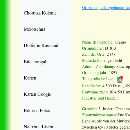
Ortsseiten, oder geplanter A
Chortitza Kolonie
Molotschna
Name der Kolonie:
Olgino
Dörfer in Russland
Ortsnummer:
D1813
Zahl der Orte:
2 (4)
Mutterkolonie:
gemischt
Bücherregal
Admin. Zuordnung:
Stawrop
Gründungsjahr:
1895
Karten
Topografische Lage:
Landfläche:
4.500 Dess. (189
Einwohnerzahl:
30 + 50 Fam.
Karten Google
Industrie und Handel:
Grandma 5:
In der "Grandma
Bilder u Fotos
Zusatzinformationen:
Die Ko
Land wurde von der Mutterko
Namen u Listen
zwischen 65-70 Meter gegrab