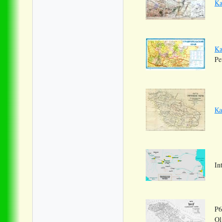
Ka
Ka
Pe
Ка
In
P6
Ol