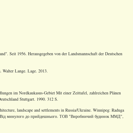
land". Seit 1956. Herausgegeben von der Landsmannschaft der Deutschen
s. Walter Lange. Lage. 2013.
ungen im Nordkaukasus-Gebiet Mit einer Zeittafel, zahlreichen Plänen
eutschland Stuttgart. 1990. 312 S.
chitecture, landscape and settlements in Russia/Ukraine. Winnipeg: Raduga
ура. Вiд минулого до прийдешнього. ТОВ "Виробничий будинок ММД",