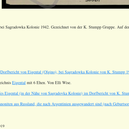
, bei Sagradowka Kolonie 1942. Gezeichnet von der K. Stumpp Gruppe. Auf de
t
Dorfbericht von Eigental (Olgino), bei Sagradowka Kolonie von K. Stumpp 1
eichnis
Eigental
mit 6 Ehen. Von Elli Wise.
fes Eigental (in der Nähe von Sagradovka Kolonie) im Dorfbericht von K. Stu
noniten aus Russland, die nach Argentinien ausgewandert sind (nach Geburtsorte
019