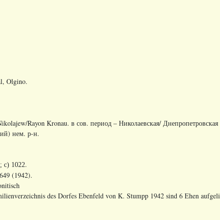
l, Olgino.
Nikolajew
/
Rayon Kronau
. в сов. период – Николаевская/ Днепропетровска
ий) нем. р-н.
.
; c) 1022
649 (1942).
nitisch
lienverzeichnis des Dorfes Ebenfeld von K. Stumpp 1942 sind 6 Ehen aufgeli