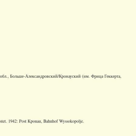
я обл., Больше-Александровский/Кронауский (им. Фрица Геккерта,
stet. 1942: Post Kponau, Bahnhof Wyssokopolje.