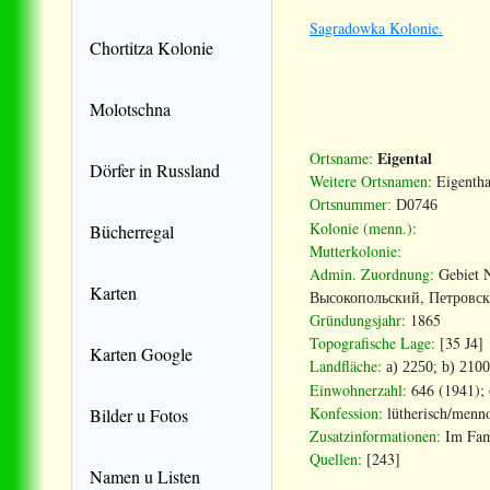
Sagradowka Kolonie.
Chortitza Kolonie
Molotschna
Eigental
Ortsname:
Dörfer in Russland
Weitere Ortsnamen:
Eigentha
Ortsnummer:
D0746
Kolonie (menn.):
Bücherregal
Mutterkolonie:
Admin. Zuordnung
:
Gebiet 
Karten
Высокопольский, Петровск
Gr
ü
ndungsjahr
:
1865
Topografische
Lage
:
[35 J4]
Karten Google
Landfl
ä
che
:
a) 2250; b) 2100
Einwohnerzahl:
646 (1941); 
Konfession:
lütherisch/menno
Bilder u Fotos
Zusatzinformationen:
Im Fami
Quellen:
[243]
Namen u Listen