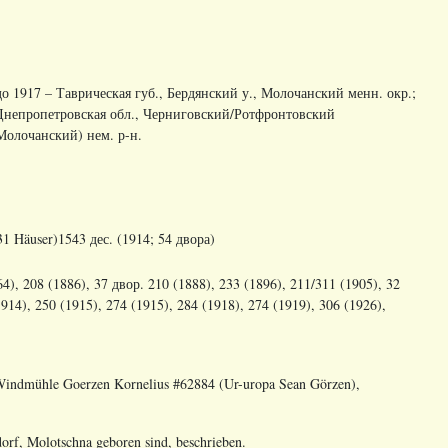
. до 1917 – Таврическая губ., Бердянский у., Молочанский менн. окр.;
/ Днепропетровская обл., Черниговский/Ротфронтовский
олочанский) нем. р-н.
31 Häuser)1543 дес. (1914; 54 двора)
4), 208 (1886), 37 двор. 210 (1888), 233 (1896), 211/311 (1905), 32
914), 250 (1915), 274 (1915), 284 (1918), 274 (1919), 306 (1926),
 Windmühle Goerzen Kornelius #62884 (Ur-uropa Sean Görzen),
orf, Molotschna geboren sind, beschrieben.