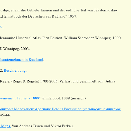
roshje
, ehem. die Gebiete
Taurien
und der südliche Teil von
Jekaterinoslaw
n „Heimatbuch der Deutschen aus
Rußland
“ 1957.
56.
Mennonite Historical Atlas. First Edition. William Schroeder. Winnipeg. 1990.
T. Winnipeg. 2003.
elsunternehmen in Russland
.
12.
Beschreibung.
 Regier (Reger & Regehr) 1700-2005. Verfasst und gesammelt von Adina
uvernement
Tauriens
1889".
Simferopol. 1889 (russisch)
нитов в Молочанском регионе Немцы России: социально-экономическое
445-446
y Maps.
Von Andreas Tissen und Viktor Petkau.