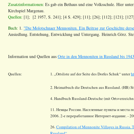
Zusatzinformationen:
Es gab ein Bethaus und eine Volksschule. Hier unte
Kirchspiel Margenau.
Quellen:
[1]; [2 1957, S. 241]; [4 S. 429]; [11]; [26]; [112]; [121]; [127
Buch:
1.
"Die Molotschnaer Mennoniten. Ein Beitrag zur Geschichte derse
Ansiedlung. Entstehung, Entwicklung und Untergang. Heinrich Görz. Ste
Information und Quellen aus
Orte in den Mennoniten in Russland bis 1943
Quellen:
1. „Ortsliste auf der Seite des Dorfes Schuk“ unter
h
2. Heimatbuch die Deutschen aus Russland. (HB) S
4. Handbuch Russland-Deutsche (mit Ortsverzeichni
11. Немцы России. Населенные пункты и места п
2006. 2-е переработанное Интернет-издание. - 2
26.
Compilation of Mennonite Villages in Russia.
T
Russland“
.