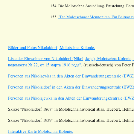
154. Die Molotschna Ansiedlung. Entstehung, Entw
155.
"Die Molotschnaer Mennoniten. Ein Beitrag zu
Bilder und Fotos Nikolaidorf, Molotschna Kolonie.
Liste der Einwohner von Nikolaidorf (Nikoljskoje), Molotschna Kolonie,
ведомости № 22, от 15 марта 1916 года".
(russisch/deutsch) von Peter 
Personen aus Nikolaewka in den Akten der Einwanderungszentrale (EWZ
Personen aus Nikolaidorf in den Akten der Einwanderungszentrale (EWZ
Personen aus Nikolajewka in den Akten der Einwanderungszentrale (EWZ
Skizze
“
Nikolaidorf 1867
“ in
Molotschna
historical
atlas
.
Huebert
, Helmu
Skizze
“
Nikolaidorf 1939
“ in
Molotschna
historical
atlas
.
Huebert
, Helmu
Interaktive Karte Molotschna Kolonie.