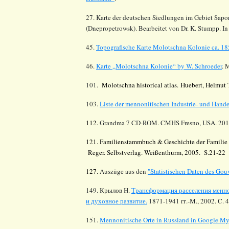
27. Karte der deutschen Siedlungen im Gebiet
Sapo
(
Dnepropetrowsk
).
Bearbeitet von Dr. K.
Stumpp
. I
45.
Topografische Karte Molotschna Kolonie ca. 18
46.
Karte
„
Molotschna
Kolonie
“ by W. Schroeder
. 
101.
Molotschna
historical
atlas
.
Huebert
, Helmut 
103.
Liste der mennonitischen Industrie- und Hand
112.
Grandma 7 CD-ROM. CMHS Fresno, USA. 20
121. Familienstammbuch & Geschichte der Familie
Reger. Selbstverlag. Weißenthurm, 2005. S.21-22
127.
Auszüge aus den
"Statistischen Daten des Go
149. Крылов Н.
Трансформация расселения менно
и духовное развитие.
1871-1941 гг.-М., 2002. C. 
151.
Mennonitische Orte in Russland in Google M