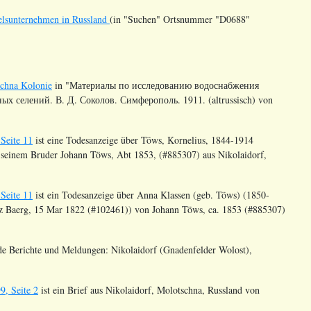
delsunternehmen in Russland
(in "Suchen" Ortsnummer
"D0688"
schna Kolonie
in "Материалы по исследованию водоснабжения
х селений. В. Д. Соколов. Симферополь. 1911. (altrussisch) von
Seite 11
ist eine Todesanzeige über
Töws
, Kornelius, 1844-1914
d seinem Bruder Johann
Töws
, Abt 1853, (#885307) aus Nikolaidorf,
Seite 11
ist ein Todesanzeige über Anna Klassen (geb.
Töws
) (1850-
nz Baerg, 15 Mar 1822 (#102461)) von Johann
Töws
, ca. 1853 (#885307)
de Berichte und Meldungen: Nikolaidorf (Gnadenfelder
Wolost
),
, Seite 2
ist ein Brief aus Nikolaidorf, Molotschna, Russland von