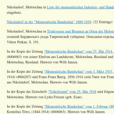
Nikolaidorf, Molotschna in
Liste der mennonitischen Industrie- und Han
eingeben).
Nikolaidorf in der "Mennonitische Rundschau" 1880-1939
. (22 Einträge)
Nikolaidorf, Molotschna in
Trinkwasser und Brunnen an Orten der Molot
селений Бердянскаго уезда Таврической губернии. Описания отдельны
Viktor Petkau. S. 191.
In der Kopie der Zeitung
"Mennonitische Rundschau" vom 27. Mai 1914, 
(#406063) von seiner Ehefrau aus
Landskrone
, Molotschna, Russland un
Molotschna, Russland. Hinweis von Willi Janzen.
In der Kopie der Zeitung
"Mennonitische Rundschau" vom 3. März 1915, 
1914) (#884207) und Franz
Franz
Baerg, 1856-1914 (sein Vater war Fra
aus Nikolaidorf, Molotschna. Hinweis von Willi Janzen.
In der Kopie der Zeitschrift
"Volksfreund" vom 25. Mai 1918
sind folgen
Molotschna. Hinweis von Lydia Friesen (geb. Esau).
In der Kopie der Zeitung
"Mennonitische Rundschau" vom 1. Februar 1899
Kornelius
Töws
, (1844-1914) (#406063). Hinweis von Willi Janzen.