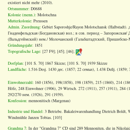
existiert nicht mehr (2010).
Ortsnummer:
D0688
Kolonie (menn.):
Molotschna
Mutterkolonie:
Preussen
Admin. Zuordnung:
Gebiet Saporoshje/Rayon Molotschansk (Halbstadt)
Гнаденфельдская (Богдановская) вол.; в сов. период – Запорожская
(Вальдгеймский) нем./ Молочанский (Гальбштадтский, Пришибско-М
Gründungsjahr:
1851
Topografische Lage:
[27 F9]; [45]; [46];
Dorfplan:
[101 S. 70] 1867 Skizze; [101 S. 70] 1939 Skizze
Landfläche:
1.516 Desj. 1430 дес. (1857; 22 семьи), 1.438 Deßj. (1859; 
Einwohnerzahl:
160 (1856), 198(1858), 198 (1859), 215 (1860), 214 (186
Höfe, 248 Einwohner (1906), 29 Wirtsch. 272 (1911), 257 (1911), 284 (1
292/270 нем. (1926), 291 (1939).
Konfession:
mennonitisch (Margenau)
Industrie und Handel:
3 Betriebe. Bakaleiwarenhandlung Dietrich Boldt,
Windmühle Janzen Tobias. [103]
Grandma 7:
In der "Grandma 7" CD sind 289 Mennoniten, die in Nikolaid