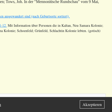
sen;
Tows
, Joh. In der "Mennonitische Rundschau" vom 9 Mai,
en ausgewandert sind (nach Geburtsorte sortiert).
1-12.
Mit Information über Personen die in Kaltan, Neu Samara Kolonie;
 Kolonie; Schoenfeld; Grünfeld, Schlachtin Kolonie lebten. (gotisch)
ation Inc.
n
Akzeptieren