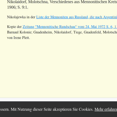
Nikolaidorf, Molotschna, Verschiedenes aus Mennonitischen Krei
1906; S. 9:1.
Nikolajewka
in der
Liste der Mennoniten aus Russland, die nach Argentini
Kopie der
Zeitung "Mennonitische Rundschau" vom 24. Mai 1972 S. 6, 1
Barnaul Kolonie; Gnadenheim, Nikolaidorf, Tiege, Gnadenfeld, Molotschna
von Irene Plett.
025 Chortitza.org | Supported by
D. F. Plett Historical Research Found
ssern. Mit Nutzung dieser Seite akzeptieren Sie Cookies.
Mehr erfahre