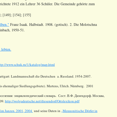
rrichtete 1912 ein Lehrer 36 Schüler. Die Gemeinde gehörte zum
]; [149]; [154]; [155]
lben."
Franz Isaak. Halbstadt. 1908. (gotisch). 2. Die Molotschna
inbach, 1950-51.
 lebten.
ttp://www.schuk.ru/1/katalog/map.html
tuttgart: Landmannschaft die Deutschen a. Russland. 1954-2007.
s ehemaliger Siedlungsgebiete). Mertens, Ulrich. Nürnberg. 2001
оселения: энциклопедический словарь. Сост. В.Ф. Дизендорф. Москва,
009.
http://wolgadeutsche.net/diesendorf/Ortslexikon.pdf
im Janzen. 2001, 2004
und seine Daten in
„Mennonitische Dörfer in