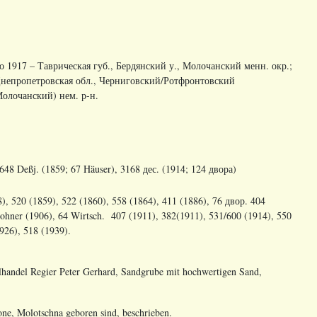
 до 1917 – Таврическая губ., Бердянский у., Молочанский менн. окр.;
 Днепропетровская обл., Черниговский/Ротфронтовский
олочанский) нем. р-н.
.648
De
ß
j
.
(1859; 67 Häuser), 3168 дес. (1914; 124 двора)
), 520 (1859), 522 (1860), 558 (1864), 411 (1886), 76 двор. 404
wohner (1906), 64 Wirtsch. 407 (1911), 382(1911), 531/600 (1914), 550
926), 518 (1939).
lhandel Regier Peter Gerhard, Sandgrube mit hochwertigen Sand,
ne, Molotschna geboren sind, beschrieben.