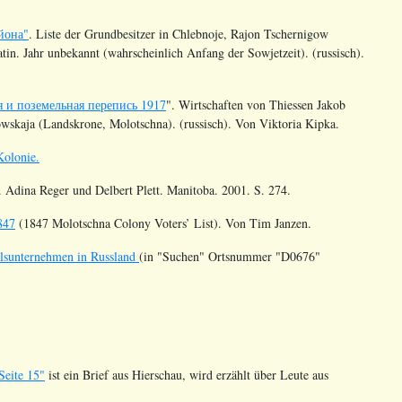
йона"
. Liste der Grundbesitzer in Chlebnoje, Rajon Tschernigow
in. Jahr unbekannt (wahrscheinlich Anfang der Sowjetzeit). (russisch).
я и поземельная перепись 1917
". Wirtschaften von Thiessen Jakob
wskaja (Landskrone, Molotschna). (russisch). Von Viktoria Kipka.
Kolonie.
. Adina Reger und Delbert Plett. Manitoba. 2001. S. 274
.
847
(1847 Molotschna Colony Voters’ List). Von Tim Janzen.
elsunternehmen in Russland
(in "Suchen" Ortsnummer
"D0676"
Seite 15"
ist ein Brief aus Hierschau, wird erzählt über Leute aus