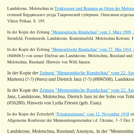
Landskrone, Molotschna in
Trinkwasser und Brunnen an Orten der Molots
селений Бердянскаго уезда Таврической губернии. Описания отдельных
Viktor Petkau. S. 195.
In der Kopie der Zeitung
"Mennonitische Rundschau" vom 3. März 1909, 
Steinfeld, Friedensruh,
Landskrone
,
Konteniusfeld
, Molotschna Kolonie. H
In der Kopie der Zeitung
"Mennonitische Rundschau" vom 27. Mai 1914, 
(#406063) von seiner Ehefrau aus
Landskrone
, Molotschna, Russland und
Molotschna, Russland. Hinweis von Willi Janzen.
In der Kopie der
Zeitung "Mennonitische Rundschau" vom 22. Apri
Martens) (?-?) (#neu) und Dietrich Janz (?-?) (#896508),
Landskro
In der Kopie der
Zeitung "Mennonitische Rundschau" vom 22. Apri
Janz,
Landskrone
, Molotschna. Dietrich Janz ist der Sohn von T
(#56280). Hinweis von Lydia Friesen (geb. Esau).
In der Kopie der Zeitschrift
"Friedensstimme" vom 12. November 1918
si
Allgemeine Konferenz der
Mennonitengemeinden
i.d
. Ukraine, 3 -5 Dez 
Landskrone
, Molotschna, Russland; Anonym,. In der "Mennonitis