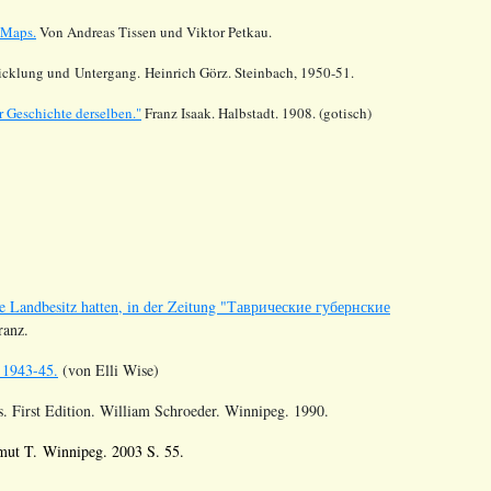
 Maps.
Von Andreas Tissen und Viktor Petkau.
cklung und Untergang. Heinrich Görz. Steinbach, 1950-51.
 Geschichte derselben."
Franz Isaak. Halbstadt. 1908. (gotisch)
e Landbesitz hatten, in der Zeitung "Таврические губернские
ranz.
 1943-45.
(von Elli Wise)
s. First Edition.
William Schroeder. Winnipeg. 1990.
mut T. Winnipeg. 2003 S. 55.