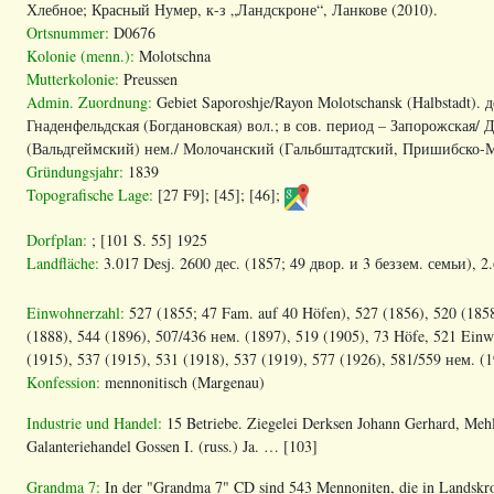
Хлебное; Красный Нумер, к-з „Ландскроне“, Ланкове (2010).
Ortsnummer:
D0676
Kolonie (menn.):
Molotschna
Mutterkolonie:
Preussen
Admin. Zuordnung:
Gebiet Saporoshje/Rayon Molotschansk (Halbstadt).
Гнаденфельдская (Богдановская) вол.; в сов. период – Запорожская/
(Вальдгеймский) нем./ Молочанский (Гальбштадтский, Пришибско-М
Gründungsjahr:
1839
Topografische Lage:
[27 F9]; [45]; [46];
Dorfplan:
; [101 S. 55] 1925
Landfläche:
3.017 Desj. 2600
дес
.
(1857; 49 двор. и 3 беззем. семьи), 2
Einwohnerzahl:
527 (1855; 47 Fam. auf 40 Höfen), 527 (1856), 520 (1858
(1888), 544 (1896), 507/436 нем. (1897), 519 (1905), 73 Höfe, 521 Ein
(1915), 537 (1915), 531 (1918), 537 (1919), 577 (1926), 581/559 нем. (1
Konfession:
mennonitisch (Margenau)
Industrie und Handel:
15 Betriebe. Ziegelei Derksen Johann Gerhard, Meh
Galanteriehandel Gossen I. (russ.) Ja. … [103]
Grandma 7:
In der "Grandma 7" CD sind 543 Mennoniten, die in Landskro