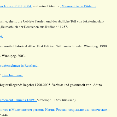
im Janzen. 2001, 2004
und seine Daten in
„Mennonitische Dörfer in
oshje
, ehem. die Gebiete
Taurien
und der südliche Teil von
Jekaterinoslaw
n „Heimatbuch der Deutschen aus
Rußland
“ 1957.
6.
ennonite Historical Atlas. First Edition. William Schroeder. Winnipeg. 1990.
T. Winnipeg. 2003.
elsunternehmen in Russland
.
2.
Beschreibung.
Regier (Reger & Regehr) 1700-2005. Verfasst und gesammelt von Adina
uvernement
Tauriens
1889".
Simferopol. 1889 (russisch)
нитов в Молочанском регионе Немцы России: социально-экономическое и
45-446