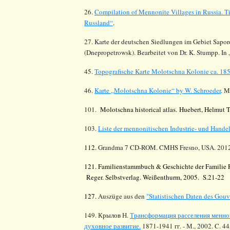
26.
Compilation of Mennonite Villages in Russia.
T
Russland“
.
27. Karte der deutschen Siedlungen im Gebiet
Sapor
(
Dnepropetrowsk
).
Bearbeitet von Dr. K.
Stumpp
. I
45.
Topografische Karte Molotschna Kolonie ca. 185
46.
Karte
„
Molotschna
Kolonie
“ by W. Schroeder
. M
101.
Molotschna
historical
atlas
.
Huebert
, Helmut 
103.
Liste der mennonitischen Industrie- und Hand
112.
Grandma 7 CD-ROM. CMHS Fresno, USA. 201
121. Familienstammbuch & Geschichte der Familie 
Reger. Selbstverlag. Weißenthurm, 2005. S.21-22
127.
Auszüge aus den
"Statistischen Daten des Go
149. Крылов Н.
Трансформация расселения менно
духовное развитие.
1871-1941 гг. - М., 2002. C. 4