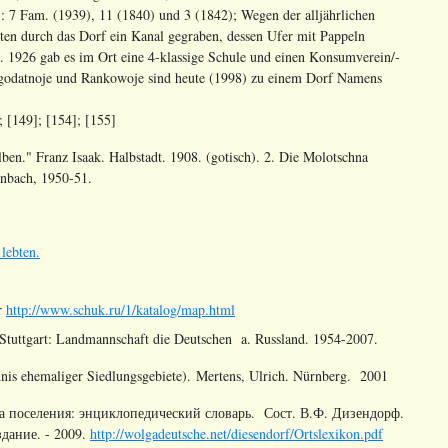
 7 Fam. (1939), 11 (1840) und 3 (1842); Wegen der alljährlichen
n durch das Dorf ein Kanal gegraben, dessen Ufer mit Pappeln
 1926 gab es im Ort eine 4-klassige Schule und einen Konsumverein/-
agodatnoje und Rankowoje sind heute (1998) zu einem Dorf Namens
; [149]; [154]; [155]
ben." Franz Isaak. Halbstadt. 1908. (gotisch). 2. Die Molotschna
inbach, 1950-51.
lebten.
er
http://www.schuk.ru/1/katalog/map.html
Stuttgart: Landmannschaft die Deutschen a. Russland. 1954-2007.
nis ehemaliger Siedlungsgebiete). Mertens, Ulrich. Nürnberg. 2001
а поселения: энциклопедический словарь. Сост. В.Ф. Дизендорф.
дание. - 2009.
http://wolgadeutsche.net/diesendorf/Ortslexikon.pdf