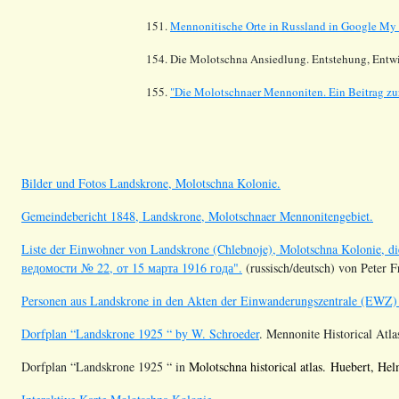
151.
Mennonitische Orte in Russland in Google My
154. Die Molotschna Ansiedlung. Entstehung, Entwi
155.
"Die Molotschnaer Mennoniten. Ein Beitrag zur
Bilder und Fotos Landskrone, Molotschna Kolonie.
Gemeindebericht 1848, Landskrone, Molotschnaer Mennonitengebiet.
Liste der Einwohner von Landskrone (Chlebnoje), Molotschna Kolonie, di
ведомости № 22, от 15 марта 1916 года".
(russisch/deutsch) von Peter F
Personen aus Landskrone in den Akten der Einwanderungszentrale (EWZ)
Dorfplan
“
Landskrone 1925
“ by W. Schroeder
. Mennonite Historical Atla
Dorfplan
“
Landskrone 1925
“ in
Molotschna
historical
atlas
.
Huebert
, Hel