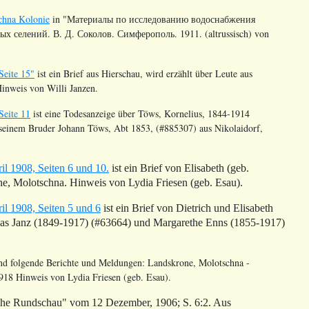
chna Kolonie
in "Материалы по исследованию водоснабжения
 селений. В. Д. Соколов. Симферополь. 1911. (altrussisch) von
Seite 15"
ist ein Brief aus Hierschau, wird erzählt über Leute aus
inweis von Willi Janzen.
Seite 11
ist eine Todesanzeige über
Töws
, Kornelius, 1844-1914
 seinem Bruder Johann
Töws
, Abt 1853, (#885307) aus Nikolaidorf,
l 1908, Seiten 6 und 10.
ist ein Brief von Elisabeth (geb.
ne
, Molotschna. Hinweis von Lydia Friesen (geb. Esau).
l 1908, Seiten 5 und 6
ist ein Brief von Dietrich und Elisabeth
obias Janz (1849-1917) (#63664) und Margarethe Enns (1855-1917)
nd folgende Berichte und Meldungen:
Landskrone
, Molotschna -
1918 Hinweis von Lydia Friesen (geb. Esau).
che Rundschau" vom 12 Dezember, 1906; S. 6:2. Aus