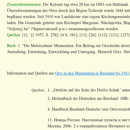
Zusatzinformationen:
Die Kolonie lag etwa 28 km im OSO von Halbstadt. :
Überschwemmungen des Ortes durch den Begim-Tschorak wurde 1844 mitte
bepflanzt wurden. Seit 1910 war Landskrone eine eigene Kirchengemeinde.
laden. Die Gemeinde gehörte zum Kirchspiel Margenau. Nikolajewka, Bl
"Seljonyj Jar"
(Черниговский р-н.) zusammengeschlossen worden.
Quellen:
[1]; [2 1957, S. 238]; [4 S. 381]; [11]; [26]; [112]; [121]; [127]
Buch:
1. "Die Molotschnaer Mennoniten. Ein Beitrag zur Geschichte dersel
Ansiedlung. Entstehung, Entwicklung und Untergang. Heinrich Görz. Ste
Information und Quellen aus
Orte in den Mennoniten in Russland bis 1943 
1. „Ortsliste auf der Seite des Dorfes Schuk“ unt
Quellen:
2. Heimatbuch die Deutschen aus Russland. (HB) 
4. Handbuch Russland-Deutsche (mit Ortsverzeich
11. Немцы России. Населенные пункты и мест
Москва, 2006. 2-е переработанное Интернет-из