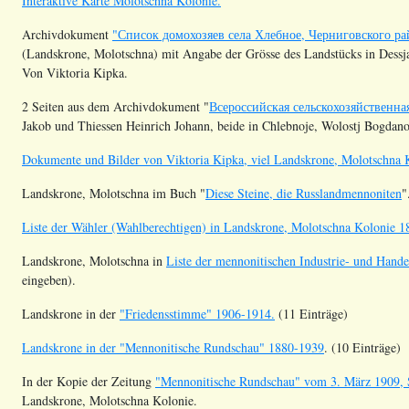
Interaktive Karte Molotschna Kolonie.
Archivdokument
"Список домохозяев села Хлебное, Черниговского ра
(Landskrone, Molotschna) mit Angabe der Grösse des Landstücks in Dessjat
Von Viktoria Kipka.
2 Seiten aus dem Archivdokument "
Всероссийская сельскохозяйственна
Jakob und Thiessen Heinrich Johann, beide in Chlebnoje, Wolostj Bogdano
Dokumente und Bilder von Viktoria Kipka, viel Landskrone, Molotschna 
Landskrone, Molotschna im Buch "
Diese Steine, die Russlandmennoniten
"
Liste der Wähler (Wahlberechtigen) in Landskrone, Molotschna Kolonie
1
Landskrone, Molotschna in
Liste der mennonitischen Industrie- und Hand
eingeben).
Landskrone
in der
"Friedensstimme" 1906-1914.
(11 Einträge)
Landskrone in der "Mennonitische Rundschau" 1880-1939
. (10 Einträge)
In der Kopie der Zeitung
"Mennonitische Rundschau" vom 3. März 1909, 
Landskrone, Molotschna Kolonie.