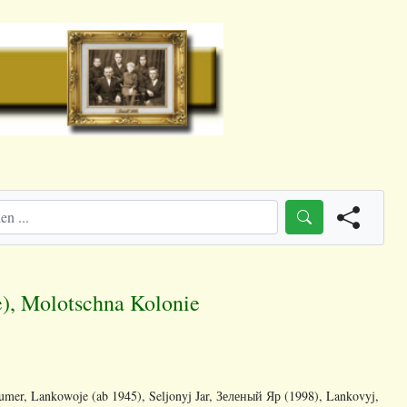
), Molotschna Kolonie
mer, Lankowoje (ab 1945), Seljonyj Jar, Зеленый Яр (1998), Lankovyj,