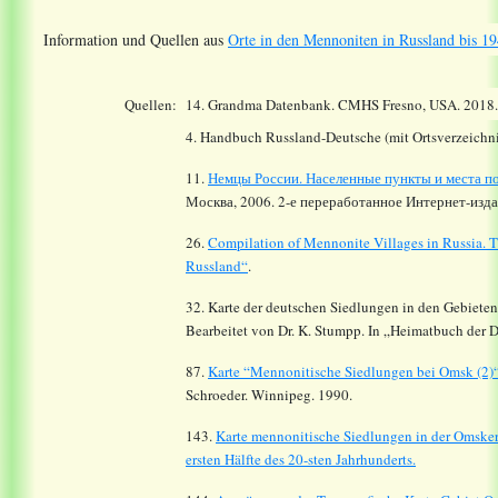
Information und Quellen aus
Orte in den Mennoniten in Russland bis 19
Quellen:
14.
Grandma Datenbank. CMHS Fresno, USA. 2018
4. Handbuch Russland-Deutsche (mit Ortsverzeichni
11.
Немцы России. Населенные пункты и места по
Москва, 2006. 2-е переработанное Интернет-издан
26.
Compilation of Mennonite Villages in Russia.
T
Russland“
.
32. Karte der deutschen Siedlungen in den Gebiete
Bearbeitet von Dr. K. Stumpp. In „Heimatbuch der 
87.
Karte “Mennonitische Siedlungen bei Omsk (2)“
Schroeder. Winnipeg. 1990.
143.
Karte mennonitische Siedlungen in der Omsker
ersten Hälfte des 20-sten Jahrhunderts.