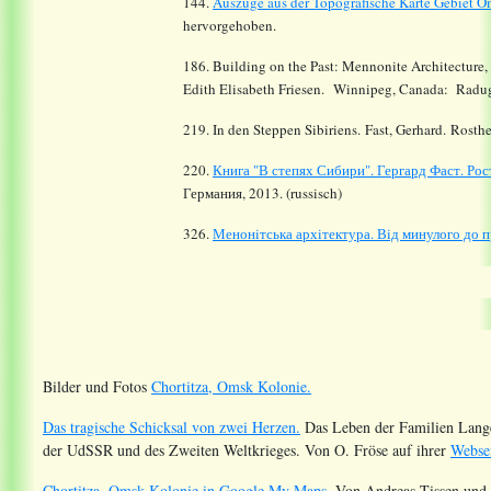
144.
Auszüge aus der Topografische Karte Gebiet O
hervorgehoben.
186. Building on the Past: Mennonite Architecture,
Edith Elisabeth Friesen. Winnipeg, Canada: Radug
219. In den Steppen Sibiriens. Fast, Gerhard. Rosth
220.
Книга "В степях Сибири". Гергард Фаст. Рос
Германия, 2013. (
russisch
)
326.
Менонiтська архiтектура. Вiд минулого до 
Bilder und Fotos
Chortitza, Omsk Kolonie.
Das tragische Schicksal von zwei Herzen.
Das Leben der Familien Langem
der UdSSR und des Zweiten Weltkrieges. Von O. Fröse auf ihrer
Webse
Chortitza, Omsk Kolonie in Google My Maps.
Von Andreas Tissen und 