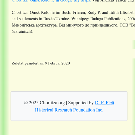
Chortitza, Omsk Kolonie im Buch:
Friesen, Rudy P. and Edith Elisabeth
and settlements in Russia/Ukraine. Winnipeg: Raduga Publications, 200
Менонiтська архiтектура. Вiд минулого до прийдешнього. ТОВ "В
(ukrainisch)
.
Zuletzt geändert am 9 Februar 2020
© 2025 Chortitza.org | Supported by
D. F. Plett
Historical Research Foundation Inc.