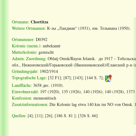
Chortitza
Ortsname:
Weitere Ortsnamen:
К
-
зы
„
Ландман
“ (1931),
им
.
Тельмана
(1950).
Ortsnummer:
D0392
Kolonie (menn.):
unbekannt
Mutterkolonie:
gemischt
Admin. Zuordnung:
Oblatj Omsk/Rayon Jelansk.
до 1917 – Тобольска
обл., Нижнеомский/Горьковский (Иконниковский)/Еланский р-н (в
Gründungsjahr:
1902/1914
Topografische Lage:
[32 F1]; [87]; [143]; [144 S. 7];
Landfläche:
3658 дес. (1910).
Einwohnerzahl:
197 (1920), 135 (1926), 140 (1926), 140 (1928), 1373
Konfession:
mennonitisch
Zusatzinformationen:
Die Kolonie lag etwa 140 km im NO von Omsk. 19
Quellen:
[4]; [11]; [26]; [186 S. 81 ]; [326 S. 66]