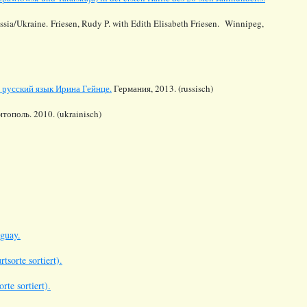
ssia/Ukraine. Friesen, Rudy P. with Edith Elisabeth Friesen. Winnipeg,
а русский язык Ирина Гейнце.
Германия, 2013. (
russisch
)
тополь. 2010. (ukrainisch)
aguay.
sorte sortiert).
te sortiert).