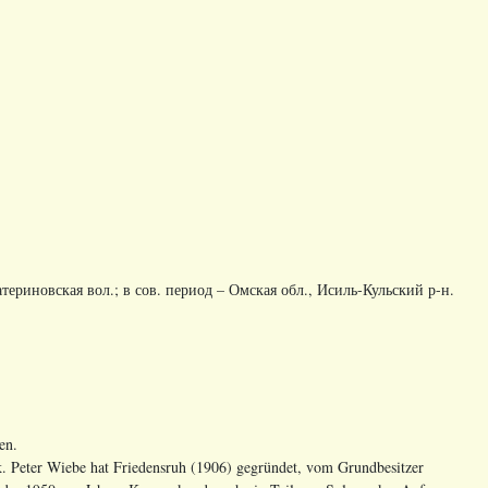
териновская вол.; в сов. период – Омская обл., Исиль-Кульский р-н.
en.
Peter Wiebe hat Friedensruh (1906) gegründet, vom Grundbesitzer