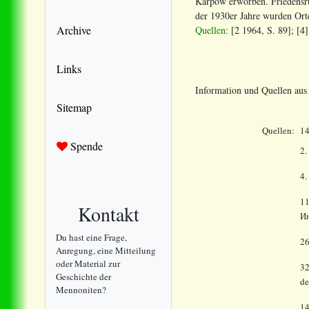
Karpow erworben. Friedensru
der 1930er Jahre wurden Or
Archive
Quellen:
[2 1964, S. 89]; [4]
Links
Information und Quellen au
Sitemap
Quellen:
1
Spende
2.
4.
1
Kontakt
Ин
Du hast eine Frage,
2
Anregung, eine Mitteilung
oder Material zur
32
Geschichte der
de
Mennoniten?
1