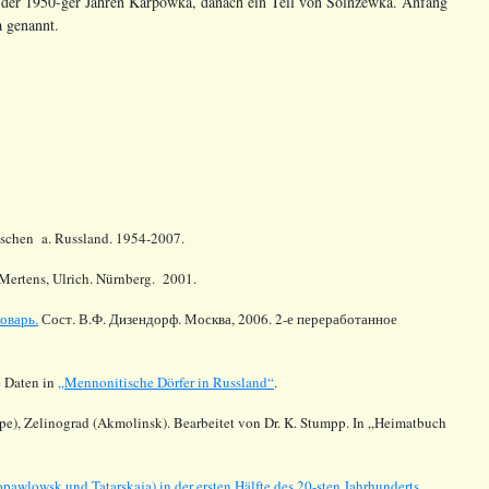
 der 1950-ger Jahren Karpowka, danach ein Teil von Solnzewka. Anfang
 genannt.
tschen a. Russland. 1954-2007.
Mertens, Ulrich. Nürnberg. 2001.
оварь.
Сост. В.Ф. Дизендорф. Москва, 2006. 2-е переработанное
 Daten in
„Mennonitische Dörfer in Russland“
.
e), Zelinograd (Akmolinsk). Bearbeitet von Dr. K. Stumpp. In „Heimatbuch
awlowsk und Tatarskaja) in der ersten Hälfte des 20-sten Jahrhunderts.