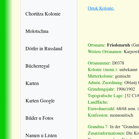
Omsk Kolonie.
Chortitza Kolonie
Molotschna
Friedensruh
Ortsname:
(Gut
Dörfer in Russland
Weitere Ortsnamen:
Karpowk
Ortsnummer:
D0378
Bücherregal
Kolonie (menn.):
unbekannt
Mutterkolonie:
gemischt
Admin. Zuordnung
:
Oblastj
Karten
Gründungsjahr:
1906/1902
Topografische Lage:
[32 C1/
Karten Google
Landfläche:
Einwohnerzahl:
68/68 нем. (
Konfession:
mennonitisch
Bilder u Fotos
Grandma 7:
In der "Grandma
Zusatzinformationen:
Die Kol
Namen u Listen