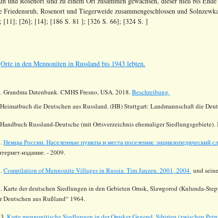
h und Rosenort sind zu einem Ort zusammen gewachsen, dieser hieß bis Ende
te Friedensruh, Rosenort und Tiegerweide zusammengeschlossen und Solnzewka
; [11]; [26]; [14]
; [186
S. 81
]; [326 S. 66]
; [324 S. ]
s
Orte in den Mennoniten in Russland bis 1943 lebten.
4.
Grandma Datenbank. CMHS Fresno, USA. 2018.
Beschreibung.
 Heimatbuch die Deutschen aus Russland. (HB) Stuttgart: Landmannschaft die Deu
 Handbuch Russland-Deutsche (mit Ortsverzeichnis ehemaliger Siedlungsgebiete). 
1.
Немцы России. Населенные пункты и места поселения: энциклопедический сл
тернет-издание. - 2009.
6.
Compilation of Mennonite Villages in Russia.
Tim Janzen. 2001, 2004
und seine
. Karte der deutschen Siedlungen in den Gebieten Omsk, Slawgorod (Kulunda-Stepp
r Deutschen aus Rußland“ 1964.
43.
Karte mennonitische Siedlungen in der Omsker Gegend, Sibirien (zwischen Petrop