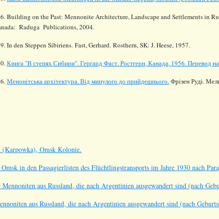
6. Building on the Past: Mennonite Architecture, Landscape and Settlements in Ru
nada: Raduga Publications, 2004.
9. In den Steppen Sibiriens. Fast, Gerhard. Rosthern
,
SK
:
J
.
Heese
, 1957.
20.
Книга "В степях Сибири". Гергард Фаст. Ростгерн, Канада, 1956. Перевод н
26.
Менонiтська архiтектура. Вiд минулого до прийдешнього.
Фрiзен Рудi. Мели
h (Karpowka), Omsk Kolonie.
Omsk in den Passagierlisten des Flüchtlingstransports im Jahre 1930 nach Par
r Mennoniten aus Russland, die nach Argentinien ausgewandert sind (nach Geburt
ennoniten aus Russland, die nach Argentinien ausgewandert sind (nach Geburtsor