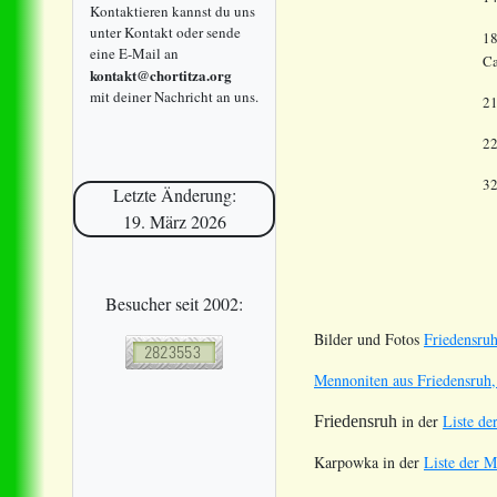
Kontaktieren kannst du uns
unter Kontakt oder sende
18
eine E-Mail an
Ca
kontakt@chortitza.org
mit deiner Nachricht an uns.
21
2
3
Letzte Änderung:
19. März 2026
Besucher seit 2002:
Bilder und Fotos
Friedensru
Mennoniten aus Friedensruh, 
in der
Liste de
Friedensruh
Karpowka in der
Liste der M