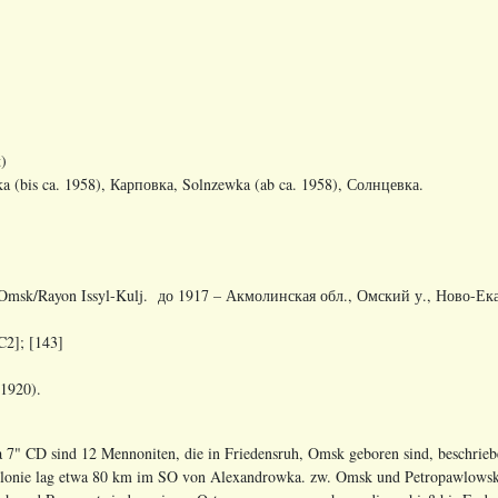
)
a (bis ca. 1958), Карповка, Solnzewka (ab ca. 1958), Солнцевка.
 Omsk
/
Rayon Issyl
-
Kulj
. до 1917 – Акмолинская обл., Омский у., Ново-Ека
C2]; [143]
1920).
 7" CD sind 12 Mennoniten, die in Friedensruh, Omsk geboren sind, beschrieb
onie lag etwa 80 km im SO von Alexandrowka. zw. Omsk und Petropawlowsk. 