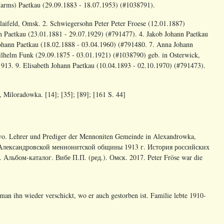
 Harms) Paetkau (29.09.1883 - 18.07.1953) (#1038791).
olaifeld, Omsk. 2. Schwiegersohn Peter Peter Froese (12.01.1887)
n Paetkau (23.01.1881 - 29.07.1929) (#791477). 4. Jakob Johann Paetkau
Johann Paetkau (18.02.1888 - 03.04.1960) (#791480. 7. Anna Johann
lhelm Funk (29.09.1875 - 03.01.1921) (#1038790) geb. in Osterwick,
913. 9. Elisabeth Johann Paetkau (10.04.1893 - 02.10.1970) (#791473).
 Miloradowka. [14]; [35]; [89]; [161 S. 44]
ovo. Lehrer und Prediger der Mennoniten Gemeinde in Alexandrowka,
и Александровской меннонитской общины 1913 г. История российских
льбом-каталог. Вибе П.П. (ред.). Омск. 2017. Peter Fröse war die
man ihn wieder verschickt, wo er auch gestorben ist. Familie lebte 1910-