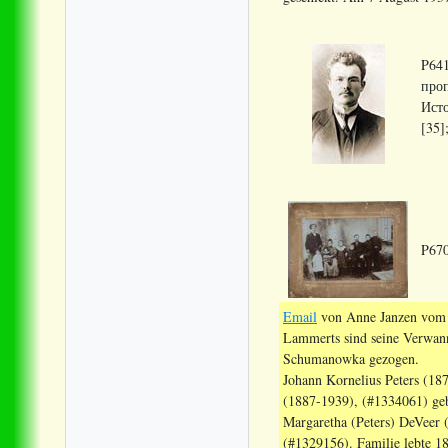
P641
проп
Исто
[35]
P670
Email
von Anne Janzen vom 2
Lammerts sind seine Verwann
Schumanowka gezogen.
Johann Kornelius Peters (18
(1887-1939), (#1334061) geb
Margaretha (Peters) DeVeer 
(#1329156). Familie lebte 1