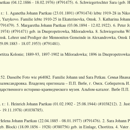
Paetkau (04.12.1886 - 18.02.1976) (#791475). 6. Schwiegertochter Sara (geb.
n. r.: 1. Aganetha Johann Paetkau (23.01.1891) (#791474) lebte 1919-28 in Nik
, Yazykovo. Familie lebte 1910-25 in Ekaterinovka, Omsk. 3. Katharina Johan
#791479). 5. Margaretha Johann Paetkau (03.06.1894 - 12.02.1922). 6. Peter 
.1974) (#791471) geb. in Dnepropetrowka, Miloradowka. 8. Schwiegersohn Wi
 Omsk. Lehrer und Prediger der Mennoniten Gemeinde in Alexandrowka, Omsk 1
29.09.1883 - 18.07.1953) (#791481).
ortitza Kolonie; 1889-93, 1897-1902 in Miloradowka; 1896 in Dnepropetrowka,
52. Dasseibe Foto wie p64082. Familie Johann und Sara Petkau. Семья Иван
александровка. Владелец оригинала – П.П. Вибе, г. Омск. Собиратель И
дарственного историко-краеведческого музея. Альбом-каталог. Вибе П.П. 
. r.: 1. Heinrich Johann Paetkau (01.02.1902 - 25.08.1944) (#1038212). 2. Ju
- 19.11.1978) (#1038785).
. Helena Johann Paetkau (22.04.1885 - 08.01.1977) (#791476). 2. Sara Johann P
eb. Block) (18.09.1856 - 1928) (#380756) geb. in Einlage, Chortitza. 4. Vate