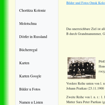
Bilder und Fotos Omsk Kolo
Chortitza Kolonie
Molotschna
Das unerreichbare Ziel ist al
B durch Grandmanummer, Geb
Dörfer in Russland
Bücherregal
P640
Karten
Ново
госу
Karten Google
Vordere Reihe unten von l. n
Johann Peatkau (23.11.1900 
Bilder u Fotos
Zweite Reihe von l. n. r.: 1
Namen u Listen
Mutter Sara Peter Paetkau (g