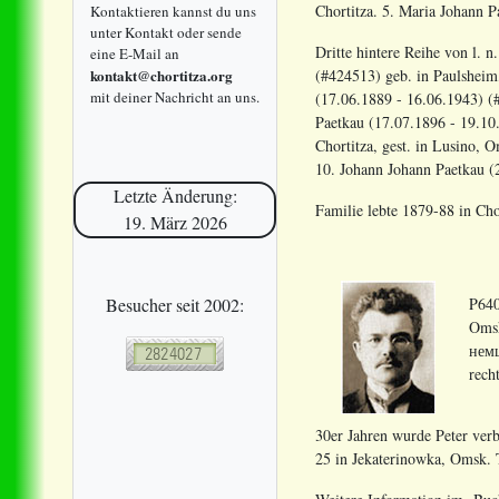
Chortitza. 5. Maria Johann 
Kontaktieren kannst du uns
unter Kontakt oder sende
Dritte hintere Reihe von l. 
eine E-Mail an
kontakt@chortitza.org
(#424513) geb. in Paulsheim
mit deiner Nachricht an uns.
(17.06.1889 - 16.06.1943) (
Paetkau (17.07.1896 - 19.10
Chortitza, gest. in Lusino,
10. Johann Johann Paetkau (
Letzte Änderung:
Familie lebte 1879-88 in Ch
19. März 2026
Besucher seit 2002:
P640
Omsk
немц
rech
30er Jahren wurde Peter verb
25 in Jekaterinowka, Omsk. 