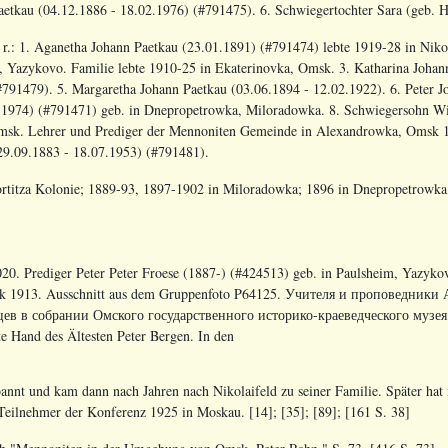
Paetkau (04.12.1886 - 18.02.1976) (#791475). 6. Schwiegertochter Sara (geb.
n. r.: 1. Aganetha Johann Paetkau (23.01.1891) (#791474) lebte 1919-28 in Nik
, Yazykovo. Familie lebte 1910-25 in Ekaterinovka, Omsk. 3. Katharina Johan
#791479). 5. Margaretha Johann Paetkau (03.06.1894 - 12.02.1922). 6. Peter 
.1974) (#791471) geb. in Dnepropetrowka, Miloradowka. 8. Schwiegersohn Wi
 Omsk. Lehrer und Prediger der Mennoniten Gemeinde in Alexandrowka, Omsk 1
29.09.1883 - 18.07.1953) (#791481).
ortitza Kolonie; 1889-93, 1897-1902 in Miloradowka; 1896 in Dnepropetrowka,
20. Prediger Peter Peter Froese (1887-) (#424513) geb. in Paulsheim, Yazyk
 1913. Ausschnitt aus dem Gruppenfoto P64125. Учителя и проповедник
ев в собрании Омского государственного историко-краеведческого музея. А
te Hand des Ältesten Peter Bergen. In den
annt und kam dann nach Jahren nach Nikolaifeld zu seiner Familie. Später hat 
Teilnehmer der Konferenz 1925 in Moskau. [14]; [35]; [89]; [161 S. 38]