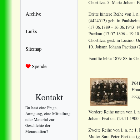
Chortitza. 5. Maria Johann 
Archive
Dritte hintere Reihe von l. 
(#424513) geb. in Paulsheim
(17.06.1889 - 16.06.1943) (
Links
Paetkau (17.07.1896 - 19.10
Chortitza, gest. in Lusino,
10. Johann Johann Paetkau (
Sitemap
Familie lebte 1879-88 in Ch
Spende
P641
Ново
Kontakt
госу
Du hast eine Frage,
Vordere Reihe unten von l. n
Anregung, eine Mitteilung
Johann Peatkau (23.11.1900 
oder Material zur
Geschichte der
Zweite Reihe von l. n. r.: 1
Mennoniten?
Mutter Sara Peter Paetkau (g