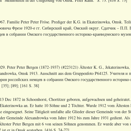
h "Mennoniten in der Umgebung von Omsk. Peter Rahn." S. 73. [416 S. 73]
67. Familie Peter Peter Fröse. Prediger der K.G. in Ekaterinowka, Omsk. T
овича Фрезе 1920-е гг. Сибирский край, Омский округ. Сдатчик – П.П. 
ев в собрании Омского государственного историко-краеведческого музея. А
29. Peter Peter Bergen (1872-1937) (#223121) Ältester K. G., Jekaterinowka,
androwka, Omsk 1913. Ausschnitt aus dem Gruppenfoto P64125. Учителя 
рия российских немцев в собрании Омского государственного историко-кр
; [35]; [89]; [161 S. 38]
13 Dec 1872 in Schoenhorst, Chortitzer geboren, aufgewachsen und geheiratet.
Ekaterinowka an. Er hatte 10 Söhne und 2 Töchter. Wurde 1912 vom Ältesten
 eingesegnet. Seine Tätigkeit umfaßte alle Glieder dieser Gemeinde von der S
te der Gemeinde Alexandrowka vom Jahre 1912 bis zum Jahre 1931 gedient. Als
Ältester Peter Bergen mit 6 von seinen Söhnen genommen. Er wurde aber von s
 ist er in Omsk gestorben. [416 S. 74-77]