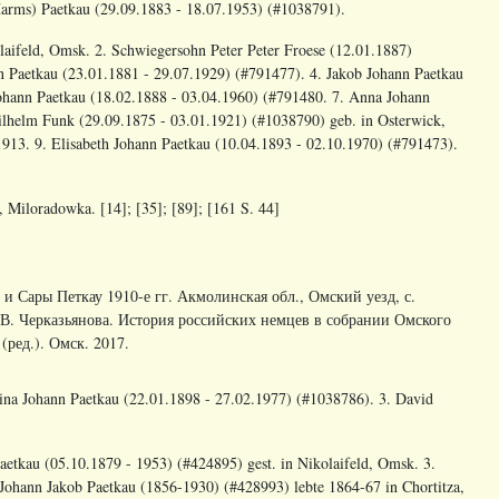
 Harms) Paetkau (29.09.1883 - 18.07.1953) (#1038791).
olaifeld, Omsk. 2. Schwiegersohn Peter Peter Froese (12.01.1887)
n Paetkau (23.01.1881 - 29.07.1929) (#791477). 4. Jakob Johann Paetkau
Johann Paetkau (18.02.1888 - 03.04.1960) (#791480. 7. Anna Johann
lhelm Funk (29.09.1875 - 03.01.1921) (#1038790) geb. in Osterwick,
913. 9. Elisabeth Johann Paetkau (10.04.1893 - 02.10.1970) (#791473).
 Miloradowka. [14]; [35]; [89]; [161 S. 44]
а и Сары Петкау 1910-е гг. Акмолинская обл., Омский уезд, с.
.В. Черказьянова. История российских немцев в собрании Омского
(ред.). Омск. 2017.
stina Johann Paetkau (22.01.1898 - 27.02.1977) (#1038786). 3. David
aetkau (05.10.1879 - 1953) (#424895) gest. in Nikolaifeld, Omsk. 3.
r Johann Jakob Paetkau (1856-1930) (#428993) lebte 1864-67 in Chortitza,