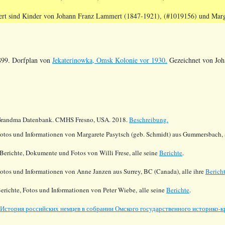
rt sind Kinder von Johann Franz Lammert (1847-1921), (#1019156) und Marg
99. Dorfplan von
Jekaterinowka, Omsk Kolonie vor 1930.
Gezeichnet von Joh
randma Datenbank. CMHS Fresno, USA. 2018.
Beschreibung.
otos und Informationen von Margarete Pasytsch (geb. Schmidt)
aus Gummersbach, a
Berichte, Dokumente und Fotos von Willi Frese, alle seine
Berichte
.
Fotos und Informationen von Anne Janzen aus Surrey, BC (Canada), alle ihre
Berich
Berichte, Fotos und Informationen von Peter Wiebe,
alle seine
Berichte
.
История российских немцев в собрании Омского государственного историко-кр