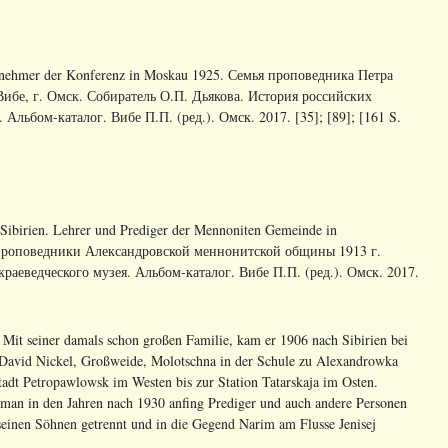
eilnehmer der Konferenz in Moskau 1925. Семья проповедника Петра
Вибе, г. Омск. Собиратель О.П. Дьякова. История российских
льбом-каталог. Вибе П.П. (ред.). Омск. 2017. [35]; [89]; [161 S.
 Sibirien. Lehrer und Prediger der Mennoniten Gemeinde in
и проповедники Александровской меннонитской общины 1913 г.
аеведческого музея. Альбом-каталог. Вибе П.П. (ред.). Омск. 2017.
 Mit seiner damals schon großen Familie, kam er 1906 nach Sibirien bei
 David Nickel, Großweide, Molotschna in der Schule zu Alexandrowka
tadt Petropawlowsk im Westen bis zur Station Tatarskaja im Osten.
 man in den Jahren nach 1930 anfing Prediger und auch andere Personen
einen Söhnen getrennt und in die Gegend Narim am Flusse Jenisej