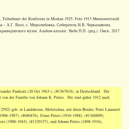
msk, Teilnehmer der Konferenz in Moskau 1925. Foto 1913 Меннонитский
а – А.Г. Валл, с. Миролюбовка. Собиратель И.В. Черказьянова.
аеведческого музея. Альбом-каталог. Вибе П.П. (ред.). Омск. 2017.
xander Pankratz (20 Oct 1963-), (#1367818), in Deutschland. Die
 von der Familie von Johann K. Peters. Die sind später 1912 nach
2592) geb. in Landskrone, Molotschna, mit ihren Bruder, Peter Lammert
(1906-1987), (#686876), Franz Peters (1910-1988), (#1368809),
ters (1900-1943), (#1329157), und Johann Peters (1898-1916),