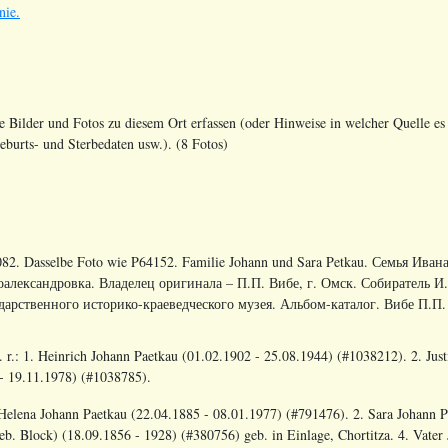
nie.
le Bilder und Fotos zu diesem Ort erfassen (oder Hinweise in welcher Quelle es 
urts- und Sterbedaten usw.). (8 Fotos)
82. Dasselbe Foto wie P64152. Familie Johann und Sara Petkau. Семья Иван
александровка. Владелец оригинала – П.П. Вибе, г. Омск. Собиратель И
дарственного историко-краеведческого музея. Альбом-каталог. Вибе П.П. 
. r.: 1. Heinrich Johann Paetkau (01.02.1902 - 25.08.1944) (#1038212). 2. Ju
- 19.11.1978) (#1038785).
. Helena Johann Paetkau (22.04.1885 - 08.01.1977) (#791476). 2. Sara Johann P
eb. Block) (18.09.1856 - 1928) (#380756) geb. in Einlage, Chortitza. 4. Vate