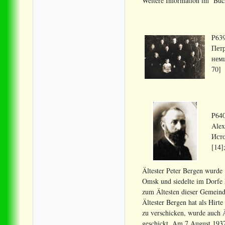
Weitere Information im Buc
P639
Петр
немц
70]
P640
Alex
Исто
[14]
Ältester Peter Bergen wurde 
Omsk und siedelte im Dorfe 
zum Ältesten dieser Gemeinde
Ältester Bergen hat als Hir
zu verschicken, wurde auch 
geschickt. Am 7 August 1937