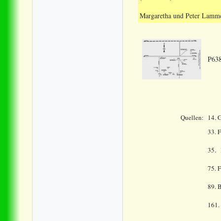
Margaretha und Peter Lamme
P638
Quellen:
14.
G
33.
F
.
35
75. 
89. 
161.