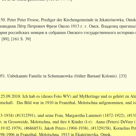
50. Peter Peter Froese, Prediger der Kirchengemeinde in Jekaterinowka, O
оведник Пётр Петрович Фрезе Около 1913 г. г. Омск. Владелец оригинал
рия российских немцев в собрании Омского государственного историко-кр
; [89]; [161 S. 39]
51. Unbekannte Familie in Schumanowka (früher Barnaul Kolonie). [33]
5.09.2018: Ich hab es (dieses Foto WV) auf MyHeritage und es gehört zu Ale
tschaft. Das Bild war in 1910 in Franzthal, Molotschna aufgenommen, und ist
73-1934) (#1312591), und seine Frau, Margaretha Lammert (1872-1922), (#131
. in Grossweide, Molotschna, und ihre 6 Kinder (l-r): Anna (Peters) DeVeer 
(19 02-1979), (#686853), Jakob Peters (1904-1938), (#1329158), Kornelius Pe
898-1906 in Franzthal, Molotschna, 1913 in Ekaterinovka, Omsk.