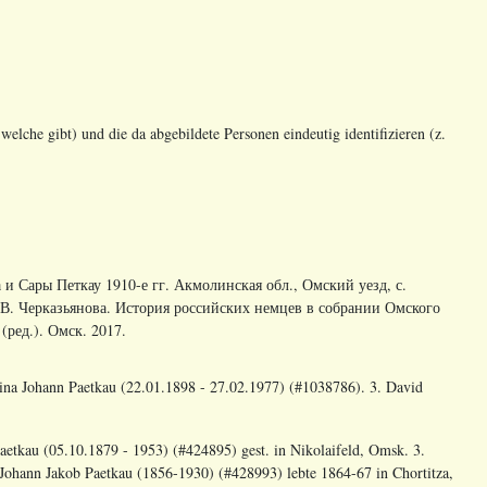
welche gibt) und die da abgebildete Personen eindeutig identifizieren (z.
а и Сары Петкау 1910-е гг. Акмолинская обл., Омский уезд, с.
.В. Черказьянова. История российских немцев в собрании Омского
(ред.). Омск. 2017.
stina Johann Paetkau (22.01.1898 - 27.02.1977) (#1038786). 3. David
aetkau (05.10.1879 - 1953) (#424895) gest. in Nikolaifeld, Omsk. 3.
r Johann Jakob Paetkau (1856-1930) (#428993) lebte 1864-67 in Chortitza,