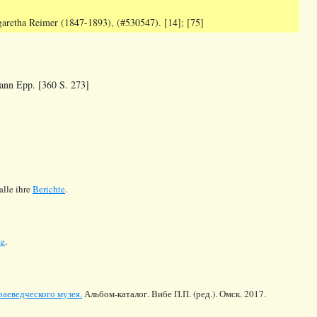
aretha Reimer (1847-1893), (#530547). [14]; [75]
ann Epp. [360 S. 273]
lle ihre
Berichte
.
te
.
аеведческого музея.
Альбом-каталог. Вибе П.П. (ред.). Омск. 2017.