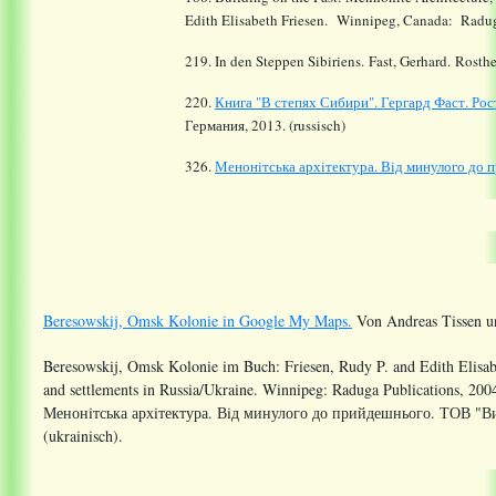
Edith Elisabeth Friesen. Winnipeg, Canada: Radug
219. In den Steppen Sibiriens. Fast, Gerhard. Rosth
220.
Книга "В степях Сибири". Гергард Фаст. Рос
Германия, 2013. (
russisch
)
326.
Менонiтська архiтектура. Вiд минулого до 
Beresowskij, Omsk Kolonie in Google My Maps.
Von Andreas Tissen u
Beresowskij, Omsk Kolonie im Buch:
Friesen, Rudy P. and Edith Elisab
and settlements in Russia/Ukraine. Winnipeg: Raduga Publications, 200
Менонiтська архiтектура. Вiд минулого до прийдешнього. ТОВ "В
(ukrainisch)
.