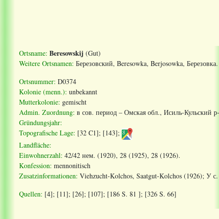
Beresowskij
Ortsname:
(Gut)
Weitere Ortsnamen:
Б
ерезовский
, Beresowka, Berjosowka, Березовка.
Ortsnummer:
D0374
Kolonie (menn.):
unbekannt
Mutterkolonie:
gemischt
Admin. Zuordnung
:
в сов. период – Омская обл., Исиль-Кульский р
Gründungsjahr:
Topografische Lage:
[32 C1]; [143];
Landfläche:
Einwohnerzahl:
42/42
нем
. (1920), 28 (1925), 28 (1926).
Konfession:
mennonitisch
Zusatzinformationen:
Viehzucht-Kolchos, Saatgut-Kolchos (1926);
У
с
Quellen:
[4]; [11]; [26]; [107]; [186 S. 81 ]; [326 S. 66]