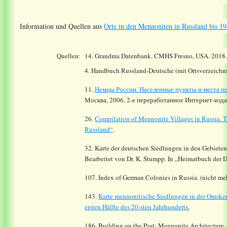
Information und Quellen aus
Orte in den Mennoniten in Russland bis 19
Quellen:
14.
Grandma Datenbank. CMHS Fresno, USA. 2018
4. Handbuch Russland-Deutsche (mit Ortsverzeichni
11.
Немцы России. Населенные пункты и места по
Москва, 2006. 2-е переработанное Интернет-издан
26.
Compilation of Mennonite Villages in Russia.
T
Russland“
.
32. Karte der deutschen Siedlungen in den Gebiete
Bearbeitet von Dr. K. Stumpp. In „Heimatbuch der 
107. Index of German Colonies in Russia.
(nicht meh
143.
Karte mennonitische Siedlungen in der Omsker
ersten Hälfte des 20-sten Jahrhunderts.
186. Building on the Past: Mennonite Architecture,