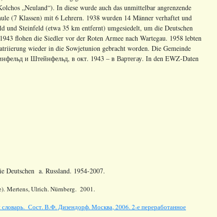
(Kolchos „Neuland“). In diese wurde auch das unmittelbar angrenzende
chule (7 Klassen) mit 6 Lehrern. 1938 wurden 14 Männer verhaftet und
d und Steinfeld (etwa 35 km entfernt) umgesiedelt, um die Deutschen
 1943 flohen die Siedler vor der Roten Armee nach Wartegau. 1958 lebten
triierung wieder in die Sowjetunion gebracht worden. Die Gemeinde
инфельд
и
Штейнфельд
,
в
окт
. 1943 –
в
Вартегау
. In den EWZ-Daten
die Deutschen a. Russland. 1954-2007.
). Mertens, Ulrich. Nürnberg. 2001.
словарь. Сост. В.Ф. Дизендорф. Москва, 2006. 2-е переработанное