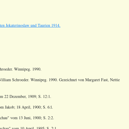
en Jekaterinoslaw und Taurien 1914.
hroeder. Winnipeg. 1990.
illiam Schroeder. Winnipeg. 1990. Gezeichnet von Margaret Fast, Nettie
vom
22 Dezember, 1909; S. 12:1.
vom
Jakob; 18 April, 1900; S. 6:l.
dschau" vom
13 Juni, 1900; S. 2:2.
ndschau" vom
10 April, 1895; S. 2:1.