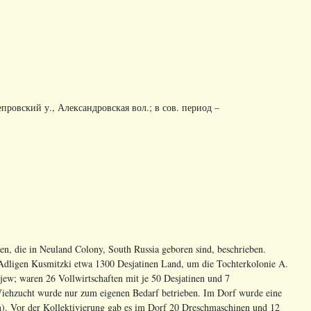
епровский у., Александровская вол.; в сов. период –
n, die in Neuland Colony, South Russia geboren sind, beschrieben.
Adligen Kusmitzki etwa 1300 Desjatinen Land, um die Tochterkolonie A.
jew; waren 26 Vollwirtschaften mit je 50 Desjatinen und 7
Viehzucht wurde nur zum eigenen Bedarf betrieben. Im Dorf wurde eine
ch). Vor der Kollektivierung gab es im Dorf 20 Dreschmaschinen und 12