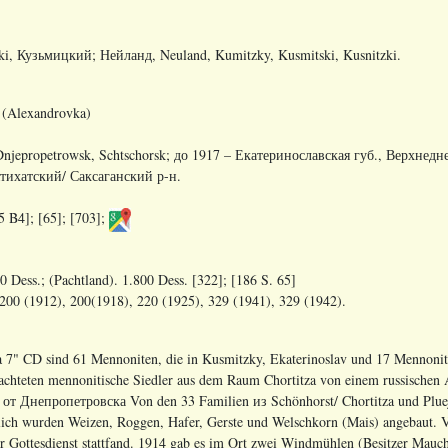
i, Кузьмицкий; Нейланд, Neuland, Kumitzky, Kusmitski, Kusnitzki.
 (Alexandrovka)
Dnjepropetrowsk
,
Schtschorsk
; до 1917 – Екатеринославская губ., Верхнедн
тихатский/ Саксаганский р-н.
5 B4]; [65]; [703];
 Dess.; (Pachtland). 1.800 Dess. [322]; [186 S. 65]
200 (1912), 200(1918), 220 (1925), 329 (1941), 329 (1942).
 7" CD sind 61 Mennoniten, die in Kusmitzky, Ekaterinoslav und 17 Mennonite
chteten mennonitische Siedler aus dem Raum Chortitza von einem russischen 
.
от
Днепропетровска
Von den 33 Familien
из
Schönhorst/ Chortitza und Plue
lich wurden Weizen, Roggen, Hafer, Gerste und Welschkorn (Mais) angebaut. 
der Gottesdienst stattfand. 1914 gab es im Ort zwei Windmühlen (Besitzer Mau