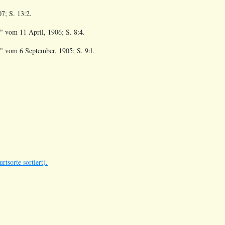
7; S. 13:2.
au" vom
11 April, 1906; S. 8:4.
au" vom
6 September, 1905; S. 9:l.
tsorte sortiert).