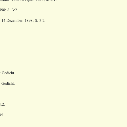
898; S. 3:2.
m
14 Dezember, 1898; S. 3:2.
.
t Gedicht.
t Gedicht.
:2.
:l.