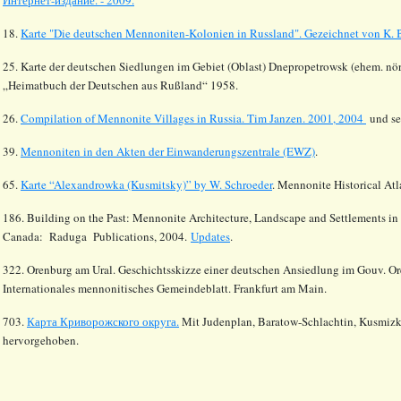
18.
Karte "Die deutschen Mennoniten-Kolonien in Russland". Gezeichnet von K. B
25. Karte der deutschen Siedlungen im Gebiet (Oblast) Dnepropetrowsk (ehem. nörd
„Heimatbuch der Deutschen aus Rußland“ 1958.
26.
Compilation of Mennonite Villages in Russia.
Tim Janzen. 2001, 2004
und se
39.
Mennoniten in den Akten der Einwanderungszentrale (EWZ)
.
65.
Karte “Alexandrowka (Kusmitsky)” by W. Schroeder
. Mennonite Historical Atl
186. Building on the Past: Mennonite Architecture, Landscape and Settlements in 
Canada: Raduga Publications, 2004.
Updates
.
322. Orenburg am Ural. Geschichtsskizze einer deutschen Ansiedlung im Gouv. Or
Internationales mennonitisches Gemeindeblatt. Frankfurt am Main.
703.
Карта Криворожского округа.
Mit Judenplan, Baratow-Schlachtin, Kusmizki
hervorgehoben.