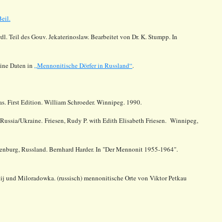
eil.
l. Teil des Gouv. Jekaterinoslaw. Bearbeitet von Dr. K. Stumpp. In
ine Daten in
„Mennonitische Dörfer in Russland“
.
as. First Edition. William Schroeder. Winnipeg. 1990.
Russia/Ukraine. Friesen, Rudy P. with Edith Elisabeth Friesen. Winnipeg,
enburg, Russland. Bernhard Harder. In "Der Mennonit 1955-1964".
j und Miloradowka. (russisch) mennonitische Orte von Viktor Petkau