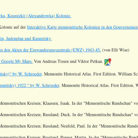
ka, Kusmizkij (Alexandrowka) Kolonie.
olonie auf der
Interaktive Karte mennonitische Kolonien in den Gouvernement
tin, Judenplan und Kusmitsky.
in den Akten der Einwanderungszentrale (EWZ) 1943-45.
(von Elli Wise)
n Google My Maps.
Von Andreas Tissen und Viktor Petkau.
tsky)
“ by W. Schroeder
. Mennonite Historical Atlas. First Edition.
William Sc
smitsky)
1922
“ by W. Schroeder
. Mennonite Historical Atlas. First Edition.
W
ennonitischen Kreisen; Klaassen, Isaak
. In der "Mennonitische Rundschau" 
Mennonitischen Kreisen; Russland; Duck
. In der "Mennonitische Rundschau" 
ennonitischen Kreisen; Russland; Neufeld, Paul
. In der "Mennonitische Run
ennonitischen Kreisen; Russland; Penner, Martin
. In der "Mennonitische Ru