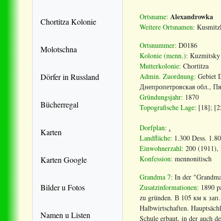
Alexandrowka
Ortsname:
Chortitza Kolonie
Weitere Ortsnamen:
Kusmitzk
Ortsnummer:
D0186
Molotschna
Kolonie (menn.):
Kuzmitsky
Mutterkolonie:
Chortitza
Dörfer in Russland
Admin. Zuordnung
:
Gebiet 
Днепропетровская обл., Пя
Gründungsjahr:
1870
Bücherregal
Topografische Lage:
[18]; [2
Dorfplan:
.
Karten
Landfläche:
1.300 Dess. 1.800
Einwohnerzahl:
200 (1911), 
Konfession:
mennonitisch
Karten Google
Grandma 7:
In der "Grandma
Bilder u Fotos
Zusatzinformationen:
1890 pa
zu gründen.
В
105
км
к
зап
Halbwirtschaften. Hauptsäch
Namen u Listen
Schule erbaut, in der auch 