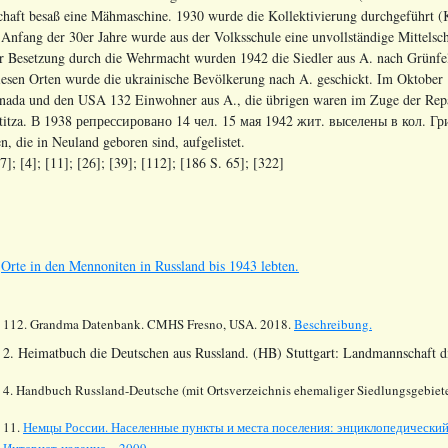
tschaft besaß eine Mähmaschine. 1930 wurde die Kollektivierung durchgeführt 
. Anfang der 30er Jahre wurde aus der Volksschule eine unvollständige Mittels
r Besetzung durch die Wehrmacht wurden 1942 die Siedler aus A. nach Grünfel
diesen Orten wurde die ukrainische Bevölkerung nach A. geschickt. Im Oktober
anada und den USA 132 Einwohner aus A., die übrigen waren im Zuge der Repa
titza.
В
1938
репрессировано
14
чел
. 15
мая
1942
жит
.
выселены
в
кол
.
Гр
, die in Neuland geboren sind, aufgelistet.
]; [4]; [11]; [26]; [39]; [112]; [186 S. 65]; [322]
s
Orte in den Mennoniten in Russland bis 1943 lebten.
112.
Grandma Datenbank. CMHS Fresno, USA. 2018.
Beschreibung.
2. Heimatbuch die Deutschen aus Russland. (HB) Stuttgart: Landmannschaft 
4. Handbuch Russland-Deutsche (mit Ortsverzeichnis ehemaliger Siedlungsgebiete
11.
Немцы России. Населенные пункты и места поселения: энциклопедический 
Интернет-издание. - 2009.