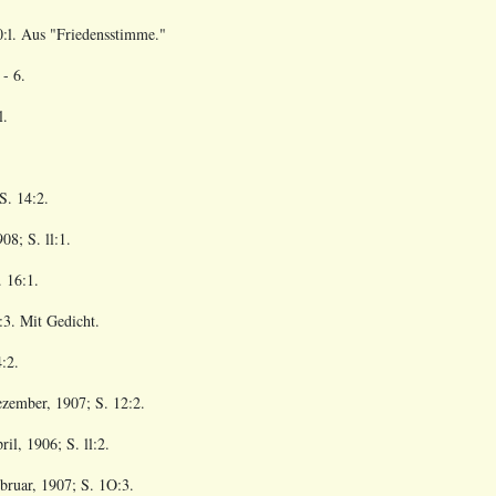
0:l. Aus "Friedensstimme."
 - 6.
l.
S. 14:2.
08; S. ll:1.
 16:1.
:3. Mit Gedicht.
:2.
zember, 1907; S. 12:2.
ril, 1906; S. ll:2.
bruar, 1907; S. 1O:3.