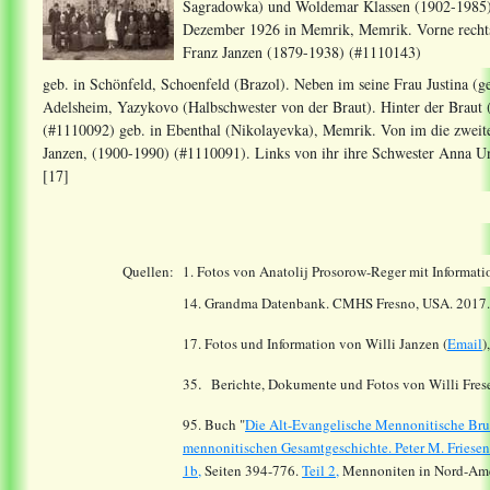
Sagradowka) und Woldemar Klassen (1902-1985)
Dezember 1926 in Memrik, Memrik. Vorne rechts
Franz Janzen (1879-1938) (#1110143)
geb. in Schönfeld, Schoenfeld (Brazol). Neben im seine Frau Justina (
Adelsheim, Yazykovo (Halbschwester von der Braut). Hinter der Braut
(#1110092) geb. in Ebenthal (Nikolayevka), Memrik. Von im die zweite
Janzen, (1900-1990) (#1110091). Links von ihr ihre Schwester Anna U
[17]
Quellen:
1. Fotos von Anatolij Prosorow-Reger mit Informat
14.
Grandma Datenbank. CMHS Fresno, USA. 2017
17. Fotos und Information von Willi Janzen (
Email
)
.
35
Berichte, Dokumente und Fotos von Willi Frese
95. Buch "
Die Alt-Evangelische Mennonitische Bru
mennonitischen Gesamtgeschichte. Peter M. Friesen.
1b,
Seiten 394-776.
Teil 2,
Mennoniten in Nord-Ameri