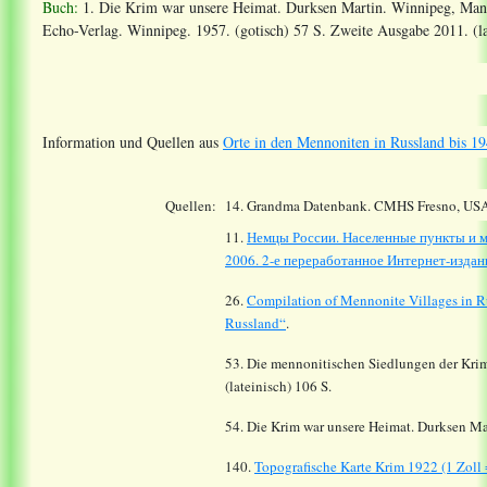
Buch:
1. Die Krim war unsere Heimat. Durksen Martin. Winnipeg, Manit
Echo-Verlag. Winnipeg. 1957. (gotisch) 57 S. Zweite Ausgabe 2011. (la
Information und Quellen aus
Orte in den Mennoniten in Russland bis 19
Quellen:
14.
Grandma Datenbank. CMHS Fresno, USA
11.
Немцы России. Населенные пункты и м
2006. 2-е переработанное Интернет-издани
26.
Compilation of Mennonite Villages in R
Russland“
.
53. Die mennonitischen Siedlungen der Krim
(lateinisch) 106 S.
54. Die Krim war unsere Heimat. Durksen Ma
140.
Topografische Karte Krim 1922 (1 Zoll 