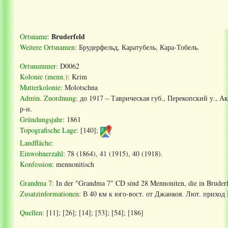
Bruderfeld
Ortsname:
Weitere Ortsnamen:
Б
рудерфельд
, Каратубель, Кара-Тобель.
Ortsnummer:
D0062
Kolonie (menn.):
Krim
Mutterkolonie:
Molotschna
Admin. Zuordnung
:
до 1917 – Таврическая губ., Перекопский у., 
р-н.
Gründungsjahr:
1861
Topografische Lage:
[140]
;
Landfläche:
Einwohnerzahl:
78 (1864), 41 (1915), 40 (1918).
Konfession:
mennonitisch
Grandma 7:
In der "Grandma 7" CD sind 28 Mennoniten, die in Bruderf
Zusatzinformationen
:
В 40 км к юго-вост. от Джанкоя. Лют. приход 
Quellen:
[11]; [26]; [14]; [53]; [54]; [186]