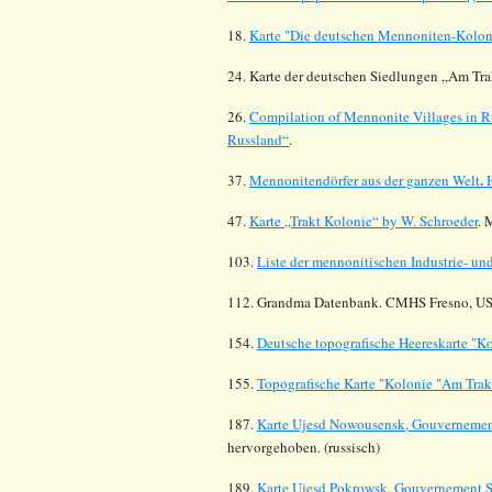
18.
Karte "Die deutschen Mennoniten-Koloni
24. Karte der deutschen Siedlungen „Am Tra
26.
Compilation of Mennonite Villages in R
Russland“
.
.
37.
Mennonitendörfer aus der ganzen Welt
47.
Karte „Trakt Kolonie“ by W. Schroeder
. 
103.
Liste der mennonitischen Industrie- u
112.
Grandma Datenbank. CMHS Fresno, US
154.
Deutsche topografische Heereskarte "K
155.
Topografische Karte "Kolonie "Am Trak
187.
Karte Ujesd Nowousensk, Gouvernemen
hervorgehoben. (russisch)
189.
Karte Ujesd Pokrowsk, Gouvernement S