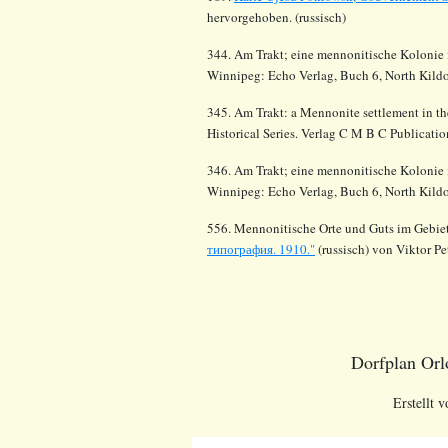
hervorgehoben. (russisch)
344. Am Trakt; eine mennonitische Kolonie i
Winnipeg: Echo Verlag, Buch 6, North Kild
345. Am Trakt: a Mennonite settlement in t
Historical Series. Verlag C M B C Publicati
346. Am Trakt; eine mennonitische Kolonie i
Winnipeg: Echo Verlag, Buch 6, North Kildon
556. Mennonitische Orte und Guts im Gebie
типография. 1910."
(russisch) von Viktor Pe
Dorfplan Orl
Erstellt 