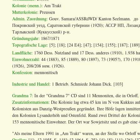
Kolonie (menn.):
Am Trakt
Mutterkolonie:
Preussen
Admin. Zuordnung
:
Gouv
.
Samara
/
ASSRdWD
/
Kanton Seelmann
. до 
Покровский уезд, Саратовской губернии (1920); АССР НП, Лизанд
Тарлыкский (Куккусский) р-н.
Gründungsjahr:
1867/1871
Topografische Lage:
[5]; [18]; [24 E4]; [47]; [154]; [155]; [187]; [189
Landfläche:
1760 Dess. Nutzland und 17 Dess. anderes (1910), 1.938 ha
Einwohnerzahl:
44 (1883), 85 (1889), 80 (1897), 73 (1905?), 170 (191
(1926), 208/208
нем
. (1926).
Konfession:
mennonitisch
Industrie und Handel:
1 Betrieb. Schmiede Johann Dick. [103]
Grandma 7:
In der "Grandma 7" CD sind 11 Mennoniten, die in Orloff,
Zusatzinformationen:
Die Kolonie lag etwa 45 km im N von Kukkus auf 
Kolonisten aus Danzig-Westpreußen gegründet. Ihre Höfe lagen inmitten 
den Kolonien Lysanderhöh und Ostenfeld. Rund zwei Drittel der Kolonief
153 mennonitische Einwohner. Der Ort war Sowjetsitz und es gab eine 4
"Als meine Eltern 1991 in „Am Trakt“ waren, an der Stelle wo Orloff 
Quellen:
[1]; [2 1955, S. 118]; [2 1964, S. 25]; [4]; [5]; [11]; [26]; [3