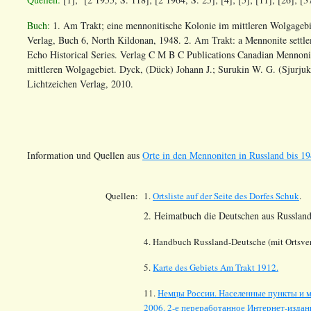
Buch:
1. Am Trakt; eine mennonitische Kolonie im mittleren Wolgagebi
Verlag, Buch 6, North Kildonan, 1948. 2. Am Trakt: a Mennonite settle
Echo Historical Series. Verlag C M B C Publications Canadian Mennonit
mittleren Wolgagebiet. Dyck, (Dück) Johann J.; Surukin W. G. (Sjurjuk
Lichtzeichen Verlag, 2010.
Information und Quellen aus
Orte in den Mennoniten in Russland bis 19
Quellen:
1.
Ortsliste auf der Seite des Dorfes
Schuk
.
2. Heimatbuch die Deutschen aus Russland
4. Handbuch Russland-Deutsche (mit Ortsver
5.
Karte des Gebiets Am Trakt 1912.
11.
Немцы России. Населенные пункты и м
2006. 2-е переработанное Интернет-издани