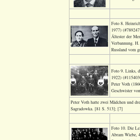
Foto 8. Heinric
1977) (#789247)
Ältester der Me
Verbannung. H. 
Russland vom gr
Foto 9. Links, 
1922) (#1154030)
Peter Voth (186
Geschwister von
Peter Voth hatte zwei Mädchen und dre
Sagradowka. [81 S. 513]; [7]
Foto 10. Die Le
Abram Wiebe, 4.