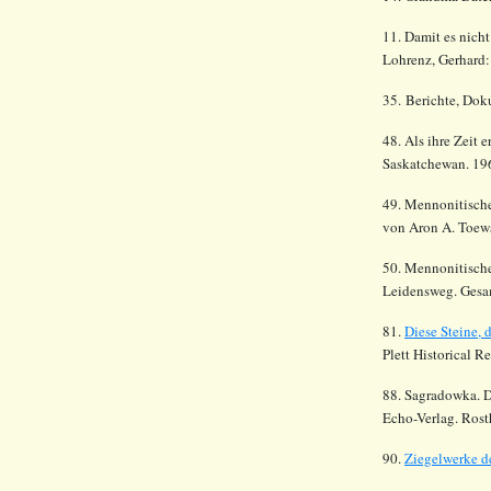
11. Damit es nich
Lohrenz, Gerhard:
35. Berichte, Dok
48. Als ihre Zeit 
Saskatchewan. 19
49. Mennonitische
von Aron A. Toew
50. Mennonitische
Leidensweg. Gesam
81.
Diese Steine,
Plett Historical R
88. Sagradowka. D
Echo-Verlag. Rost
90.
Ziegelwerke d