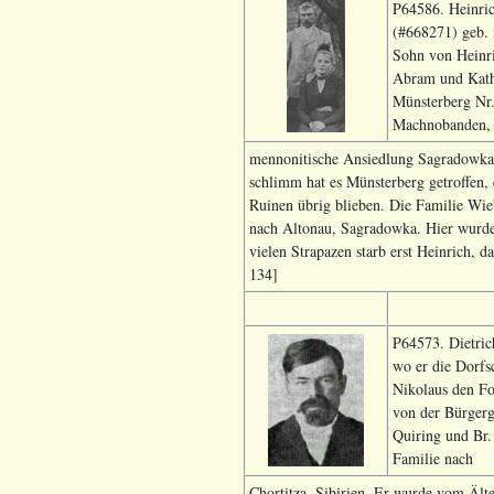
P64586. Heinric
(#668271) geb. 
Sohn von Heinri
Abram und Katha
Münsterberg Nr.
Machnobanden,
mennonitische Ansiedlung Sagradowka 
schlimm hat es Münsterberg getroffen, 
Ruinen übrig blieben. Die Familie Wie
nach Altonau, Sagradowka. Hier wurde 
vielen Strapazen starb erst Heinrich, 
134]
P64573. Dietric
wo er die Dorfsc
Nikolaus den Fo
von der Bürgerg
Quiring und Br.
Familie nach
Chortitza, Sibirien. Er wurde vom Älte