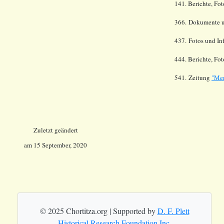
141. Berichte, Fot
366.
Dokumente un
437.
Fotos und Inf
444. Berichte, Fo
541.
Zeitung
"Men
Zuletzt geändert
am
15 September, 2020
© 2025 Chortitza.org | Supported by
D. F. Plett
Historical Research Foundation Inc.