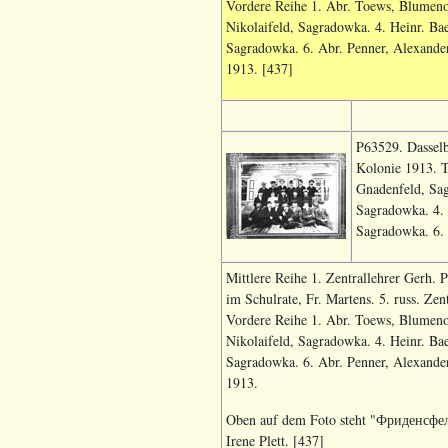
Vordere Reihe 1. Abr. Toews, Blumenor
Nikolaifeld, Sagradowka. 4. Heinr. Ba
Sagradowka. 6. Abr. Penner, Alexander
1913. [437]
P63529. Dasselb
Kolonie 1913. Te
Gnadenfeld, Sag
Sagradowka. 4. 
Sagradowka. 6. 
Mittlere Reihe 1. Zentrallehrer Gerh. Pe
im Schulrate, Fr. Martens. 5. russ. Zen
Vordere Reihe 1. Abr. Toews, Blumenor
Nikolaifeld, Sagradowka. 4. Heinr. Ba
Sagradowka. 6. Abr. Penner, Alexander
1913.
Oben auf dem Foto steht "Фриденсфель
Irene Plett. [437]