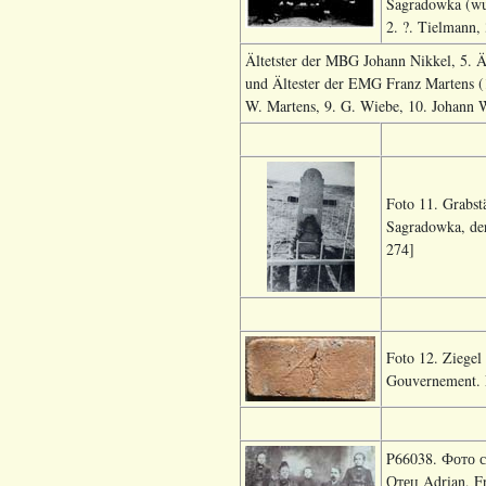
Sagradowka (wur
2. ?. Tielmann,
Ältetster der MBG Johann Nikkel, 5. Äl
und Ältester der EMG Franz Martens (1
W. Martens, 9. G. Wiebe, 10. Johann W
Foto 11. Grabst
Sagradowka, der
274]
Foto 12.
Ziegel
Gouvernement. 
P66038. Фото 
Отец Adrian, Fr