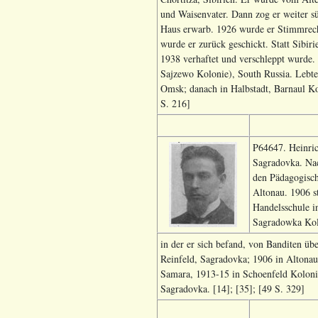
und Waisenvater. Dann zog er weiter sü
Haus erwarb. 1926 wurde er Stimmrech
wurde er zurück geschickt. Statt Sibir
1938 verhaftet und verschleppt wurde.
Sajzewo Kolonie), South Russia. Lebte
Omsk; danach in Halbstadt, Barnaul Kol
S. 216]
P64647. Heinric
Sagradovka. Nac
den Pädagogisch
Altonau. 1906 st
Handelsschule i
Sagradowka Kol
in der er sich befand, von Banditen übe
Reinfeld, Sagradovka; 1906 in Altona
Samara, 1913-15 in Schoenfeld Kolonie
Sagradovka. [14]; [35]; [49 S. 329]