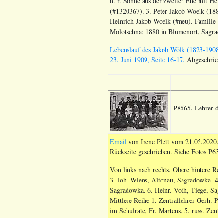
n. r. Söhne aus der zweiter Ehe mit H
(#1320367). 3. Peter Jakob Woelk (188
Heinrich Jakob Woelk (#neu). Familie
Molotschna; 1880 in Blumenort, Sagrad
Lebenslauf des Jakob Wölk (1823-1908
23. Juni 1909, Seite 16-17.
Abgeschrie
P8565. Lehrer d
Email
von Irene Plett vom 21.05.2020. 
Rückseite geschrieben. Siehe Fotos P
Von links nach rechts. Obere hintere 
3. Joh. Wiens, Altonau, Sagradowka. 4
Sagradowka. 6. Heinr. Voth, Tiege, S
Mittlere Reihe 1. Zentrallehrer Gerh. Pe
im Schulrate, Fr. Martens. 5. russ. Zen