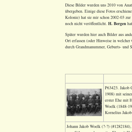
Diese Bilder wurden uns 2010 von Anato
übergeben. Einige diese Fotos erschiene
Kolonie) hat sie mir schon 2002-03 zur 
H. Bergen
noch nicht veröffentlicht.
hat
Später wurden hier auch Bilder aus ande
Ort erfassen (oder Hinweise in welcher Q
durch Grandmanummer, Geburts- und St
P63423. Jakob C
1908) mit seine
erster Ehe mit 
Woelk (1848-192
Kornelius Jako
Johann Jakob Woelk (?-?) (#1282184), 