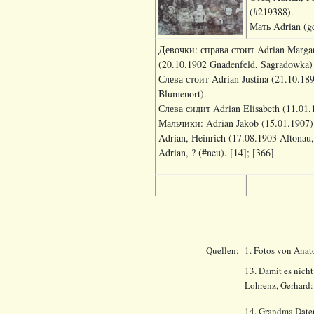
(#219388).
Мать Adrian (ge
Девочки: справа стоит Adrian Margare
(20.10.1902 Gnadenfeld, Sagradowka) 
Слева стоит Adrian Justina (21.10.189
Blumenort).
Слева сидит Adrian Elisabeth (11.01.
Мальчики: Adrian Jakob (15.01.1907)
Adrian, Heinrich (17.08.1903 Altonau
Adrian, ? (#neu). [14]; [366]
Quellen:
1. Fotos von Anat
13. Damit es nich
Lohrenz, Gerhard
14.
Grandma Date