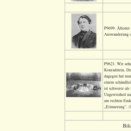
P9699. Ältester
Auswanderung de
P9621. Wir sehe
Konradstein, De
dagegen hat ma
einem schändlic
ist schwerer al
Ungewissheit na
am rechten Ende
„Erinnerung”. (S
Bil