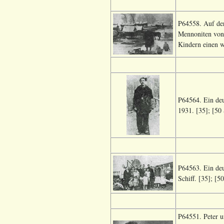
P64558. Auf der
Mennoniten von 
Kindern einen w
P64564. Ein deu
1931. [35]; [50
P64563. Ein deu
Schiff. [35]; [5
P64551. Peter u