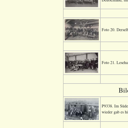
Foto 20. Derselb
Foto 21. Lesehal
Bil
P9338. Im Süde
wieder gab es h