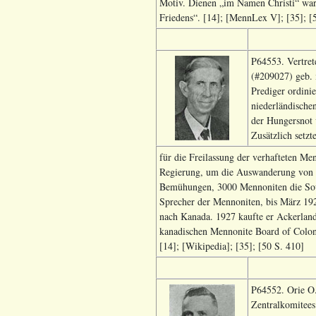
Motiv. Dienen „im Namen Christi“ war
Friedens“. [14]; [MennLex V]; [35]; [
P64553. Vertret
(#209027) geb. 
Prediger ordini
niederländische
der Hungersnot 
Zusätzlich setzte
für die Freilassung der verhafteten M
Regierung, um die Auswanderung von M
Bemühungen, 3000 Mennoniten die Sowj
Sprecher der Mennoniten, bis März 1926
nach Kanada. 1927 kaufte er Ackerland 
kanadischen Mennonite Board of Coloni
[14]; [Wikipedia]; [35]; [50 S. 410]
P64552. Orie O.
Zentralkomitees