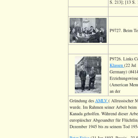
S. 213]; [13 S. 
P9727. Beim Tee
P9726. Links Co
Klassen
(22 Jul
Germany) (#414
Erziehungswisse
(American Menno
an der
Gründung des
AMLV
( Allrussischer M
wurde. Im Rahmen seiner Arbeit beim 
Kanada geholfen. Während dieser Arbeit
europäischer Abgesandter für Flüchtli
Dezember 1945 bis zu seinem Tod 195
Peter Fröse
(31 Jan 1892, Russia - 23