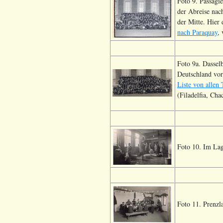
Foto 9.
Passagi
der Abreise nac
der Mitte. Hier
nach Paraquay
,
Foto 9a. Dassel
Deutschland vor
Liste von allen
(Filadelfia, Ch
Foto 10. Im Lag
Foto 11. Prenzl