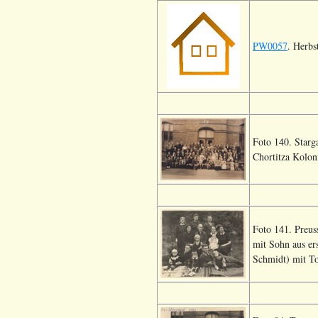
PW0057
. Herbs
Foto 140. Starga
Chortitza Kolon
Foto 141. Preus
mit Sohn aus ers
Schmidt) mit To