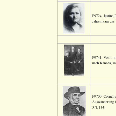
P9724. Justina 
Jahren kam das 
P9741. Von l. n
nach Kanada, in
P9700. Corneliu
Auswanderung in
37]; [14]