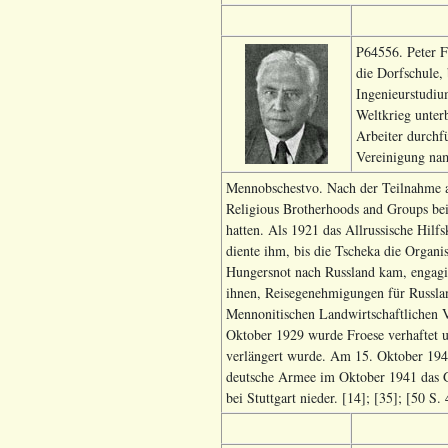
P64556. Peter F
die Dorfschule,
Ingenieurstudiu
Weltkrieg unter
Arbeiter durchf
Vereinigung na
Mennobschestvo. Nach der Teilnahme a
Religious Brotherhoods and Groups bei,
hatten. Als 1921 das Allrussische Hilf
diente ihm, bis die Tscheka die Organis
Hungersnot nach Russland kam, engagi
ihnen, Reisegenehmigungen für Russlan
Mennonitischen Landwirtschaftlichen 
Oktober 1929 wurde Froese verhaftet un
verlängert wurde. Am 15. Oktober 1940
deutsche Armee im Oktober 1941 das Ge
bei Stuttgart nieder. [14]; [35]; [50 S.