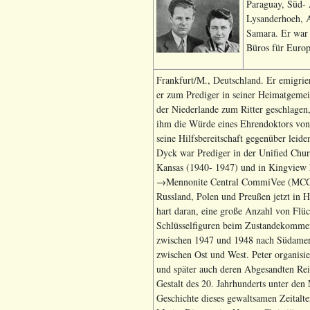
Paraguay, Süd- 
Lysanderhoeh, A
Samara. Er war 
Büros für Europ
Frankfurt/M., Deutschland. Er emigri
er zum Prediger in seiner Heimatgeme
der Niederlande zum Ritter geschlagen
ihm die Würde eines Ehrendoktors von 
seine Hilfsbereitschaft gegenüber leid
Dyck war Prediger in der Unified Chu
Kansas (1940- 1947) und in Kingview M
→Mennonite Central CommiVee (MCC) di
Russland, Polen und Preußen jetzt in
hart daran, eine große Anzahl von Flü
Schlüsselfiguren beim Zustandekommen d
zwischen 1947 und 1948 nach Südameri
zwischen Ost und West. Peter organisi
und später auch deren Abgesandten Rei
Gestalt des 20. Jahrhunderts unter den
Geschichte dieses gewaltsamen Zeitalte