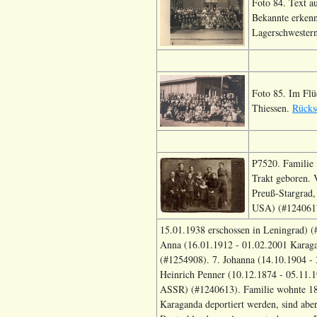
Foto 84. Text a
Bekannte erkenn
Lagerschwestern
Foto 85. Im Flüc
Thiessen.
Rücks
P7520. Familie 
Trakt geboren. 
Preuß-Stargrad,
USA) (#1240617
15.01.1938 erschossen in Leningrad) (
Anna (16.01.1912 - 01.02.2001 Karaga
(#1254908). 7. Johanna (14.10.1904 -
Heinrich Penner (10.12.1874 - 05.11.
ASSR) (#1240613). Familie wohnte 189
Karaganda deportiert werden, sind abe