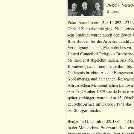
P64557. Vertret
Klassen.
Peter Franz Froese (31.01.1892 - 23.0
Ohrloff Zentralschule ging. Nach seine
sein Studium wurde durch den Ersten W
Bibelstunden für die Arbeiter durchfü
Vereinigung namens Mennobschestvo. 
United Council of Religious Brotherho
Militärdienst abgelehnt hatten. Als 192
Komitees gewählt und diente ihm, bis d
Gefängnis brachte. Als die Hungersnot
Nordamerika und half ihnen, Reisegene
Allrussischen Mennonitischen Landwirt
Am 15. Oktober 1929 wurde Froese verh
später verlängert wurde. Am 15. Oktob
deutsche Armee im Oktober 1941 das Ge
bei Stuttgart nieder.
Benjamin H. Unruh (4.09.1881 - 12.05.
in der Molotschna. Er erwarb das Lehr
Staatsexamen in Charkow. Von 1900 bis