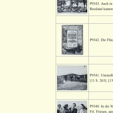
P9343. Auch in 
Russland kamen.
P9342. Die Flüc
P9341. Umsiedle
[11 S. 263]; [13
P9340. In der M
Frl. Friesen, a