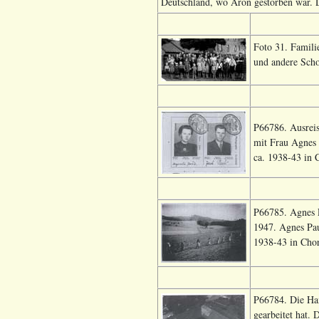
Deutschland, wo Aron gestorben war. 
Foto 31. Famil
und andere Scho
P66786. Ausreis
mit Frau Agnes 
ca. 1938-43 in C
P66785. Agnes 
1947. Agnes Pau
1938-43 in Chor
P66784. Die Ham
gearbeitet hat. 