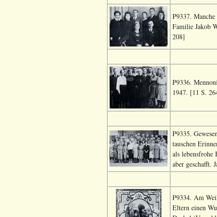
P9337. Manche d
Familie Jakob W
208]
P9336. Mennonit
1947. [11 S. 26
P9335. Gewesene
tauschen Erinner
als lebensfrohe
aber geschafft.
P9334. Am Weihn
Eltern einen Wu