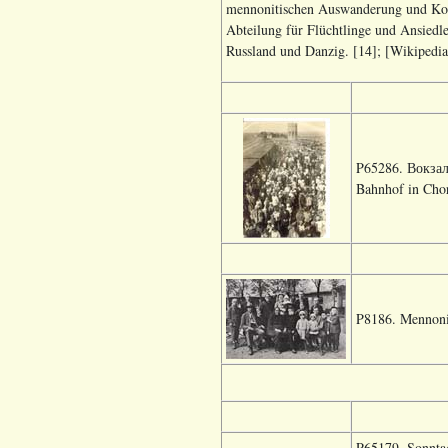
mennonitischen Auswanderung und Kolo
Abteilung für Flüchtlinge und Ansiedl
Russland und Danzig. [14]; [Wikipedia]
P65286. Вокзал
Bahnhof in Chor
P8186. Mennonit
P65179. Sonntags