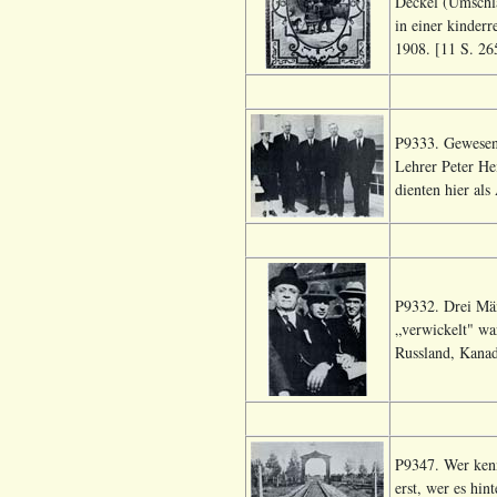
Deckel (Umschla
in einer kinder
1908. [11 S. 26
P9333. Gewesen
Lehrer Peter He
dienten hier al
P9332. Drei Mä
„verwickelt" wa
Russland, Kanad
P9347. Wer kenn
erst, wer es hin