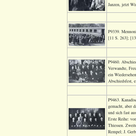
Janzen, jetzt Wi
P9339. Mennonit
[11 S. 263]; [13
P9460. Abschied
Verwandte, Freu
ein Wiedersehen
Abschiedsfest, e
P9463. Kanadis
gemacht, aber d
und sich fast au
Erste Reihe: von
Thiessen. Zweit
Rempel; J. Gerb