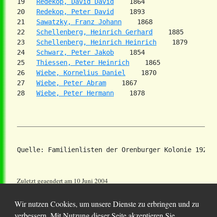
19   
Redekop, David David
    1864

20   
Redekop, Peter David
    1893

21   
Sawatzky, Franz Johann
    1868

22   
Schellenberg, Heinrich Gerhard
    1885

23   
Schellenberg, Heinrich Heinrich
    1879

24   
Schwarz, Peter Jakob
    1854

25   
Thiessen, Peter Heinrich
    1865

26   
Wiebe, Kornelius Daniel
    1870

27   
Wiebe, Peter Abram
    1867

28   
Wiebe, Peter Hermann
Zuletzt geaendert am 10 Juni 2004
Wir nutzen Cookies, um unsere Dienste zu erbringen und zu
verbessern. Mit Nutzung dieser Seite akzeptieren Sie