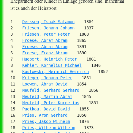
Ehepartnern oder Kinder in Einlage geboren sind, manchmal
ist es auch der Heiratsort.
1    
Derksen, Isaak Salamon
    1864

2    
Friesen, Johann Johann
    1837

3    
Friesen, Peter Peter
    1868

4    
Froese, Abram Abram
    1865

5    
Froese, Abram Abram
    1891

6    
Froese, Franz Abram
    1890

7    
Huebert, Heinrich Peter
    1861

8    
Kehler, Kornelius Michael
    1846

9    
Koslowski, Heinrich Heinrich
    1852

10   
Krieger, Johann Peter
    1861

11   
Loewen, Abram David
    1854

12   
Neufeld, Gerhard Gerhard
    1856

13   
Neufeld, Martin Abram
    1845

14   
Neufeld, Peter Kornelius
    1851

15   
Paetkau, David David
    1855

16   
Pries, Aron Gerhard
    1850

17   
Pries, Jakob Wilhelm
    1876

18   
Pries, Wilhelm Wilhelm
    1873
