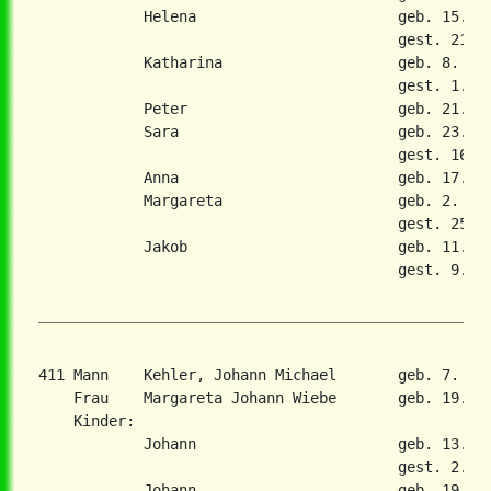
            Helena                       geb. 15. No
                                         gest. 21. D
            Katharina                    geb. 8. Jul
                                         gest. 1. Fe
            Peter                        geb. 21. Fe
            Sara                         geb. 23. De
                                         gest. 16. M
            Anna                         geb. 17. Ma
            Margareta                    geb. 2. Mai
                                         gest. 25. J
            Jakob                        geb. 11. Ap
                                         gest. 9. Ja
411 Mann    Kehler, Johann Michael       geb. 7. Ok
    Frau    Margareta Johann Wiebe       geb. 19. Au
    Kinder:

            Johann                       geb. 13. Ma
                                         gest. 2. De
            Johann                       geb. 19. Se