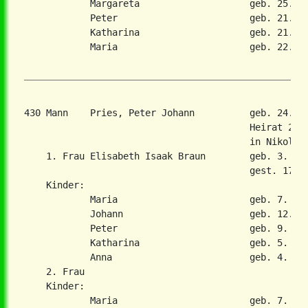
            Margareta                    geb. 25. Ma
            Peter                        geb. 21. Ok
            Katharina                    geb. 21. Ok
            Maria                        geb. 22. Ap
430 Mann    Pries, Peter Johann          geb. 24. M
                                         Heirat 29. 
                                         in Nikolaie
    1. Frau Elisabeth Isaak Braun        geb. 3. Jan
                                         gest. 17. F
    Kinder:

            Maria                        geb. 7. Nov
            Johann                       geb. 12. Ju
            Peter                        geb. 9. Sep
            Katharina                    geb. 5. Jun
            Anna                         geb. 4. Apr
    2. Frau

    Kinder:

            Maria                        geb. 7. Nov