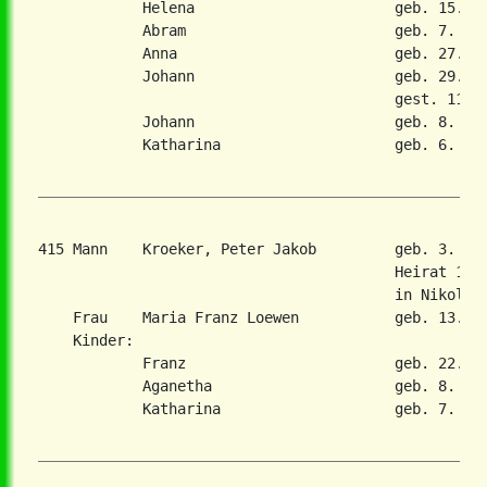
            Helena                       geb. 15. Ma
            Abram                        geb. 7. Mae
            Anna                         geb. 27. No
            Johann                       geb. 29. Ok
                                         gest. 11. M
            Johann                       geb. 8. Sep
            Katharina                    geb. 6. Jan
415 Mann    Kroeker, Peter Jakob         geb. 3. Ma
                                         Heirat 17. 
                                         in Nikolaie
    Frau    Maria Franz Loewen           geb. 13. Ap
    Kinder:

            Franz                        geb. 22. Fe
            Aganetha                     geb. 8. Sep
            Katharina                    geb. 7. Apr