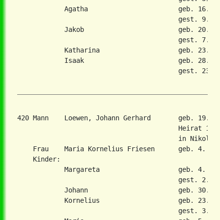
            Agatha                       geb. 16. Ap
                                         gest. 9. Ap
            Jakob                        geb. 20. De
                                         gest. 7. Ok
            Katharina                    geb. 23. Au
            Isaak                        geb. 28. Se
                                         gest. 23. J
420 Mann    Loewen, Johann Gerhard       geb. 19. S
                                         Heirat 16. 
                                         in Nikolaie
    Frau    Maria Kornelius Friesen      geb. 4. Apr
    Kinder:

            Margareta                    geb. 4. Apr
                                         gest. 2. Ma
            Johann                       geb. 30. De
            Kornelius                    geb. 23. De
                                         gest. 3. Ap