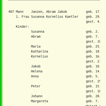
407 Mann    Janzen, Abram Jakob          geb. 17. D
    1. Frau Susanna Kornelius Kaetler    geb. 29. Se
                                         gest. 4. Ok
    Kinder:

            Susanna                      geb. 2. Feb
            Abram                        geb. 7. Mae
                                         gest. 10. F
            Maria                        geb. 25. No
            Katharina                    geb. 18. Ja
            Kornelius                    geb. 16. Ju
                                         gest. 21. A
            Jakob                        geb. 10. Ok
            Helena                       geb. 14. Fe
            Anna                         geb. 5. Mae
                                         gest. 29. J
            Peter                        geb. 15. De
                                         gest. 18. O
            Johann                       geb. 28. Ja
            Margareta                    geb. 7. Sep