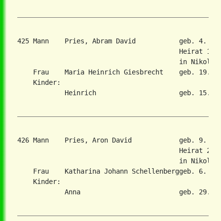
425 Mann    Pries, Abram David           geb. 4. De
                                         Heirat 10. 
                                         in Nikolaie
    Frau    Maria Heinrich Giesbrecht    geb. 19. Au
    Kinder:

            Heinrich                     geb. 15. No
426 Mann    Pries, Aron David            geb. 9. No
                                         Heirat 27. 
                                         in Nikolaie
    Frau    Katharina Johann Schellenberggeb. 6. Aug
    Kinder:

            Anna                         geb. 29. Ju