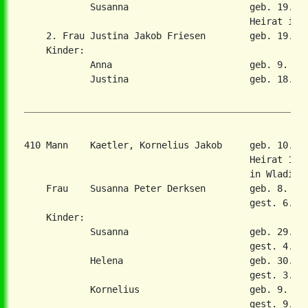
            Susanna                      geb. 19. Ok
                                         Heirat in 2
    2. Frau Justina Jakob Friesen        geb. 19. Au
    Kinder:

            Anna                         geb. 9. Dez
            Justina                      geb. 18. Ap
410 Mann    Kaetler, Kornelius Jakob     geb. 10. O
                                         Heirat 16. 
                                         in Wladimir
    Frau    Susanna Peter Derksen        geb. 8. Dez
                                         gest. 6. De
    Kinder:

            Susanna                      geb. 29. Se
                                         gest. 4. Ok
            Helena                       geb. 30. Au
                                         gest. 3. Ju
            Kornelius                    geb. 9. Okt
                                         gest. 9. Ok