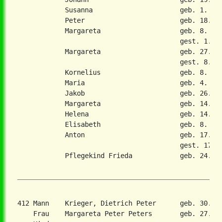
            Susanna                      geb. 1. Dez
            Peter                        geb. 18. Se
            Margareta                    geb. 8. Jan
                                         gest. 1. Fe
            Margareta                    geb. 27. No
                                         gest. 8. Fe
            Kornelius                    geb. 8. Sep
            Maria                        geb. 4. Jun
            Jakob                        geb. 26. Au
            Margareta                    geb. 14. Au
            Helena                       geb. 14. Ok
            Elisabeth                    geb. 8. Feb
            Anton                        geb. 17. Ok
                                         gest. 17. A
            Pflegekind Frieda            geb. 24. Ok
412 Mann    Krieger, Dietrich Peter      geb. 30. M
    Frau    Margareta Peter Peters       geb. 27. Ma