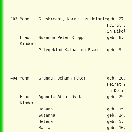
403 Mann    Giesbrecht, Kornelius Heinricgeb. 27. A
                                         Heirat 18. 
                                         in Nikolaie
    Frau    Susanna Peter Kropp          geb. 6. Jan
    Kinder:

            Pflegekind Katharina Esau    geb. 9. Feb
404 Mann    Grunau, Johann Peter         geb. 20. A
                                         Heirat 9. N
                                         in Dolinovk
    Frau    Aganeta Abram Dyck           geb. 25. Ma
    Kinder:

            Johann                       geb. 15. De
            Susanna                      geb. 14. Ja
            Helena                       geb. 5. Mai
            Maria                        geb. 16. No