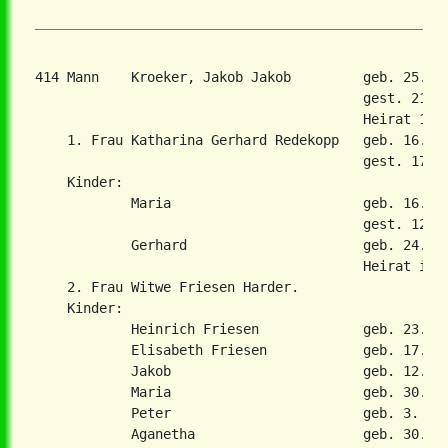
414 Mann    Kroeker, Jakob Jakob         geb. 25. M
                                         gest. 21. S
                                         Heirat 1. D
    1. Frau Katharina Gerhard Redekopp   geb. 16. Ma
                                         gest. 17. J
    Kinder:

            Maria                        geb. 16. Ma
                                         gest. 12. J
            Gerhard                      geb. 24. Ju
                                         Heirat in 2
    2. Frau Witwe Friesen Harder.

    Kinder:

            Heinrich Friesen             geb. 23. De
            Elisabeth Friesen            geb. 17. Ju
            Jakob                        geb. 12. Ap
            Maria                        geb. 30. Se
            Peter                        geb. 3. Mai
            Aganetha                     geb. 30. Ap