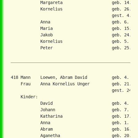
            Margareta                    geb. 14. Fe
            Kornelius                    geb. 26. Ma
                                         gest. 4. Ok
            Anna                         geb. 6. Apr
            Maria                        geb. 15. Au
            Jakob                        geb. 24. De
            Kornelius                    geb. 5. Nov
            Peter                        geb. 25. De
418 Mann    Loewen, Abram David          geb. 4. Ok
    Frau    Anna Kornelius Unger         geb. 21. Fe
                                         gest. 24. A
    Kinder:

            David                        geb. 4. Dez
            Johann                       geb. 7. Feb
            Katharina                    geb. 17. Ma
            Anna                         geb. 1. Dez
            Abram                        geb. 16. Se
            Aganetha                     geb. 20. Fe