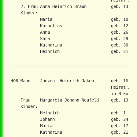
                                         Heirat in 2
    2. Frau Anna Heinrich Braun          geb. 13. Au
    Kinder:

            Maria                        geb. 10. No
            Kornelius                    geb. 12. Ma
            Anna                         geb. 26. No
            Sara                         geb. 29. Ap
            Katharina                    geb. 30. Ok
            Heinrich                     geb. 21. Se
408 Mann    Janzen, Heinrich Jakob       geb. 16. F
                                         Heirat 28. 
                                         in Nikolaie
    Frau    Margareta Johann Neufeld     geb. 13. Ja
    Kinder:

            Heinrich                     geb. 1. Feb
            Johann                       geb. 24. Ju
            Maria                        geb. 17. Ju
            Katharina                    geb. 21. Ma