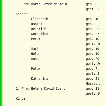
    1. Frau Maria Peter Neufeld          geb. 8. Mae
                                         gest. 22. J
    Kinder:

            Elisabeth                    geb. 16. No
            Daniel                       geb. 6. Nov
            Heinrich                     geb. 22. Ap
            Kornelius                    geb. 27. Au
            Peter                        geb. 10. Fe
                                         gest. 16. A
            Maria                        geb. 19. Au
            Helena                       geb. 10. Ja
            Anna                         geb. 20. Ap
                                         gest. 20. A
            Peter                        geb. 7. Dez
                                         gest. 8. De
            Katharina                    geb. 31. Ma
                                         Heirat in 2
    2. Frau Helena David Evert           geb. 11. Ap
                                         gest. 19. N
    Kinder:
