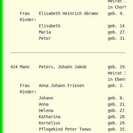
                                         Heirat 19. 
                                         in Chortiza
    Frau    Elisabeth Heinrich Abrams    geb. 4. Okt
    Kinder:

            Elisabeth                    geb. 14. Ju
            Maria                        geb. 27. De
            Peter                        geb. 31. De
424 Mann    Peters, Johann Jakob         geb. 19. M
                                         Heirat 3. D
                                         in Ebenfeld
    Frau    Anna Johann Friesen          geb. 2. Aug
    Kinder:

            Johann                       geb. 8. Mai
            Anna                         geb. 21. Se
            Helena                       geb. 27. Se
            Katharina                    geb. 28. Ju
            Kornelius                    geb. 29. Ja
            Pflegekind Peter Toews       geb. 15. Ma