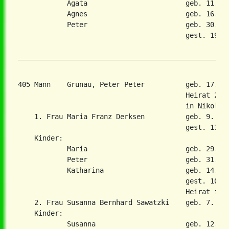
            Agata                        geb. 11. Ap
            Agnes                        geb. 16. No
            Peter                        geb. 30. Ma
                                         gest. 19. N
405 Mann    Grunau, Peter Peter          geb. 17. J
                                         Heirat 20. 
                                         in Nikolaie
    1. Frau Maria Franz Derksen          geb. 9. Aug
                                         gest. 13. M
    Kinder:

            Maria                        geb. 29. No
            Peter                        geb. 31. Ma
            Katharina                    geb. 14. Ju
                                         gest. 10. J
                                         Heirat in 2
    2. Frau Susanna Bernhard Sawatzki    geb. 7. Mae
    Kinder:

            Susanna                      geb. 12. Fe