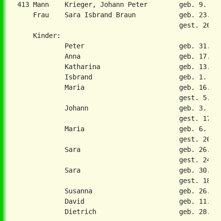
413 Mann    Krieger, Johann Peter        geb. 9. Ok
    Frau    Sara Isbrand Braun           geb. 23. Ju
                                         gest. 26. D
    Kinder:

            Peter                        geb. 31. Au
            Anna                         geb. 17. Ap
            Katharina                    geb. 13. Ju
            Isbrand                      geb. 1. Aug
            Maria                        geb. 16. Ap
                                         gest. 5. No
            Johann                       geb. 3. Mai
                                         gest. 17. A
            Maria                        geb. 6. Sep
                                         gest. 26. A
            Sara                         geb. 26. Ma
                                         gest. 24. F
            Sara                         geb. 30. Ja
                                         gest. 18. M
            Susanna                      geb. 26. Fe
            David                        geb. 11. De
            Dietrich                     geb. 28. Ma