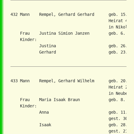
432 Mann    Rempel, Gerhard Gerhard      geb. 15. J
                                         Heirat 4. J
                                         in Nikolaie
    Frau    Justina Simion Janzen        geb. 6. Okt
    Kinder:

            Justina                      geb. 26. Ok
            Gerhard                      geb. 23. Ma
433 Mann    Rempel, Gerhard Wilhelm      geb. 20. J
                                         Heirat 28. 
                                         in Neubergt
    Frau    Maria Isaak Braun            geb. 8. Dez
    Kinder:

            Anna                         geb. 11. Se
                                         gest. 30. J
            Isaak                        geb. 28. Ap
                                         gest. 21. F