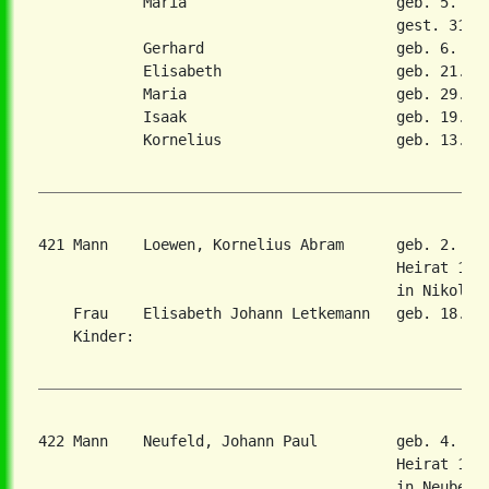
            Maria                        geb. 5. Mae
                                         gest. 31. O
            Gerhard                      geb. 6. Feb
            Elisabeth                    geb. 21. De
            Maria                        geb. 29. Ma
            Isaak                        geb. 19. Ma
            Kornelius                    geb. 13. Ju
421 Mann    Loewen, Kornelius Abram      geb. 2. Se
                                         Heirat 16. 
                                         in Nikolaie
    Frau    Elisabeth Johann Letkemann   geb. 18. Ju
    Kinder:

422 Mann    Neufeld, Johann Paul         geb. 4. Fe
                                         Heirat 1. J
                                         in Neubergt