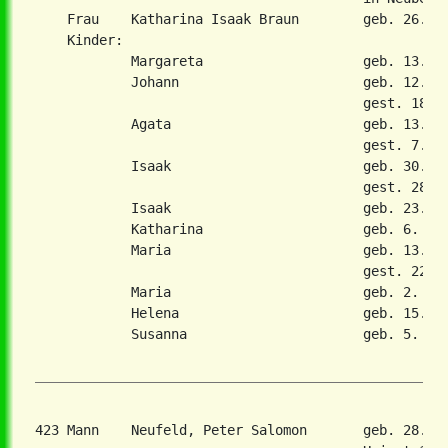
    Frau    Katharina Isaak Braun        geb. 26. De
    Kinder:

            Margareta                    geb. 13. Ja
            Johann                       geb. 12. Ju
                                         gest. 18. J
            Agata                        geb. 13. Se
                                         gest. 7. Ma
            Isaak                        geb. 30. De
                                         gest. 28. A
            Isaak                        geb. 23. Fe
            Katharina                    geb. 6. Jul
            Maria                        geb. 13. Ju
                                         gest. 22. F
            Maria                        geb. 2. Okt
            Helena                       geb. 15. Se
            Susanna                      geb. 5. Jul
423 Mann    Neufeld, Peter Salomon       geb. 28. F