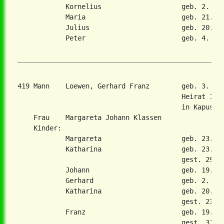
            Kornelius                    geb. 2. Sep
            Maria                        geb. 21. Ap
            Julius                       geb. 20. Ja
            Peter                        geb. 4. Apr
419 Mann    Loewen, Gerhard Franz        geb. 3. Ja
                                         Heirat 1. D
                                         in Kapustja
    Frau    Margareta Johann Klassen

    Kinder:

            Margareta                    geb. 23. Se
            Katharina                    geb. 23. Ok
                                         gest. 29. A
            Johann                       geb. 19. Se
            Gerhard                      geb. 2. Jul
            Katharina                    geb. 20. De
                                         gest. 23. M
            Franz                        geb. 19. Ok
                                         gest. 31. M