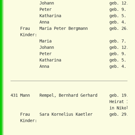
            Johann                       geb. 12. Ju
            Peter                        geb. 9. Sep
            Katharina                    geb. 5. Jun
            Anna                         geb. 4. Apr
    Frau    Maria Peter Bergmann         geb. 26. Au
    Kinder:

            Maria                        geb. 7. Nov
            Johann                       geb. 12. Ju
            Peter                        geb. 9. Sep
            Katharina                    geb. 5. Jun
            Anna                         geb. 4. Apr
431 Mann    Rempel, Bernhard Gerhard     geb. 19. M
                                         Heirat 17. 
                                         in Nikolaie
    Frau    Sara Kornelius Kaetler       geb. 29. Ap
    Kinder:
