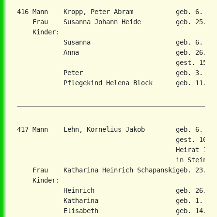
416 Mann    Kropp, Peter Abram           geb. 6. Ma
    Frau    Susanna Johann Heide         geb. 25. Ju
    Kinder:

            Susanna                      geb. 6. Jan
            Anna                         geb. 26. Fe
                                         gest. 15. J
            Peter                        geb. 3. Apr
            Pflegekind Helena Block      geb. 11. Ap
417 Mann    Lehn, Kornelius Jakob        geb. 6. No
                                         gest. 10. M
                                         Heirat 1898
                                         in Steinfel
    Frau    Katharina Heinrich Schapanskigeb. 23. Ap
    Kinder:

            Heinrich                     geb. 26. Se
            Katharina                    geb. 1. Nov
            Elisabeth                    geb. 14. Au