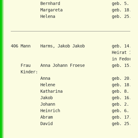
            Bernhard                     geb. 5. Nov
            Margareta                    geb. 18. Ma
            Helena                       geb. 25. No
406 Mann    Harms, Jakob Jakob           geb. 14. N
                                         Heirat 1. J
                                         in Fedorovk
    Frau    Anna Johann Froese           geb. 15. Ja
    Kinder:

            Anna                         geb. 20. Ma
            Helene                       geb. 18. No
            Katharina                    geb. 8. Nov
            Jakob                        geb. 16. No
            Johann                       geb. 2. Jan
            Heinrich                     geb. 6. Feb
            Abram                        geb. 17. Ju
            David                        geb. 25. Ja