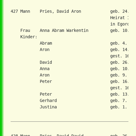
427 Mann    Pries, David Aron            geb. 24. S
                                         Heirat 19. 
                                         in Egoropol
    Frau    Anna Abram Warkentin         geb. 10. De
    Kinder:

            Abram                        geb. 4. Dez
            Aron                         geb. 14. Ma
                                         gest. 16. D
            David                        geb. 26. Au
            Anna                         geb. 10. Ma
            Aron                         geb. 9. Nov
            Peter                        geb. 16. Au
                                         gest. 16. O
            Peter                        geb. 13. Se
            Gerhard                      geb. 7. Jul
            Justina                      geb. 1. Sep