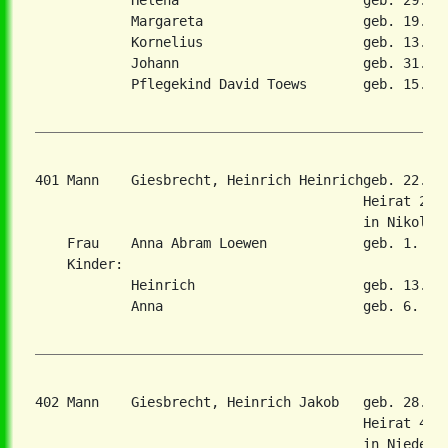
            Helena                       geb. 29. Ok
            Margareta                    geb. 19. Ma
            Kornelius                    geb. 13. Ok
            Johann                       geb. 31. Ma
            Pflegekind David Toews       geb. 15. Au
401 Mann    Giesbrecht, Heinrich Heinrichgeb. 22. A
                                         Heirat 24. 
                                         in Nikolaie
    Frau    Anna Abram Loewen            geb. 1. Dez
    Kinder:

            Heinrich                     geb. 13. Ma
            Anna                         geb. 6. Nov
402 Mann    Giesbrecht, Heinrich Jakob   geb. 28. O
                                         Heirat 4. J
                                         in Nieder-C