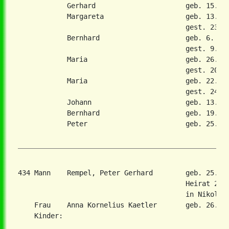
            Gerhard                      geb. 15. Ju
            Margareta                    geb. 13. Fe
                                         gest. 23. M
            Bernhard                     geb. 6. Sep
                                         gest. 9. Ap
            Maria                        geb. 26. Fe
                                         gest. 20. M
            Maria                        geb. 22. Ap
                                         gest. 24. M
            Johann                       geb. 13. Ma
            Bernhard                     geb. 19. Ma
            Peter                        geb. 25. Au
434 Mann    Rempel, Peter Gerhard        geb. 25. A
                                         Heirat 26. 
                                         in Nikolaie
    Frau    Anna Kornelius Kaetler       geb. 26. No
    Kinder:
