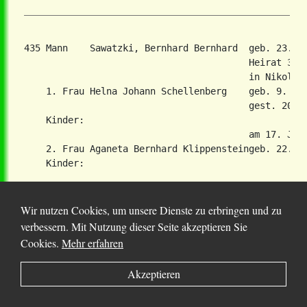
435 Mann    Sawatzki, Bernhard Bernhard  geb. 23. N
                                         Heirat 3. J
                                         in Nikolaie
    1. Frau Helna Johann Schellenberg    geb. 9. Okt
                                         gest. 20. J
    Kinder:

                                         am 17. Janu
    2. Frau Aganeta Bernhard Klippensteingeb. 22. Ju
    Kinder:

Wir nutzen Cookies, um unsere Dienste zu erbringen und zu
verbessern. Mit Nutzung dieser Seite akzeptieren Sie
436 Mann    Sawatzki, Bernhard Jakob     geb. 29. M
Cookies.
Mehr erfahren
                                         Heirat 1. N
                                         in Neubergt
Akzeptieren
    Frau    Susanna Isaak Braun          geb. 20. Ja
    Kinder:

            Isaak                        geb. 31. Ma