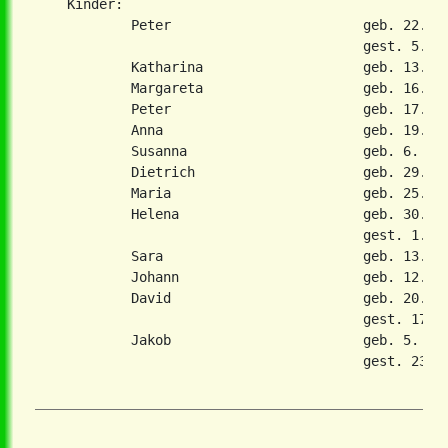
    Kinder:

            Peter                        geb. 22. Ma
                                         gest. 5. Au
            Katharina                    geb. 13. Au
            Margareta                    geb. 16. Ok
            Peter                        geb. 17. No
            Anna                         geb. 19. No
            Susanna                      geb. 6. Jan
            Dietrich                     geb. 29. Se
            Maria                        geb. 25. Ap
            Helena                       geb. 30. Ma
                                         gest. 1. Ja
            Sara                         geb. 13. No
            Johann                       geb. 12. Fe
            David                        geb. 20. Se
                                         gest. 17. F
            Jakob                        geb. 5. Mai
                                         gest. 23. J