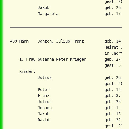
                                         gest. 20. N
            Jakob                        geb. 26. Se
            Margareta                    geb. 17. Ma
409 Mann    Janzen, Julius Franz         geb. 14. A
                                         Heirat 3. D
                                         in Chortiza
    1. Frau Susanna Peter Krieger        geb. 27. Ma
                                         gest. 5. Fe
    Kinder:

            Julius                       geb. 26. Se
                                         gest. 26. S
            Peter                        geb. 12. Fe
            Franz                        geb. 8. Mae
            Julius                       geb. 25. No
            Johann                       geb. 1. Mai
            Jakob                        geb. 15. No
            David                        geb. 22. Ma
                                         gest. 21. O