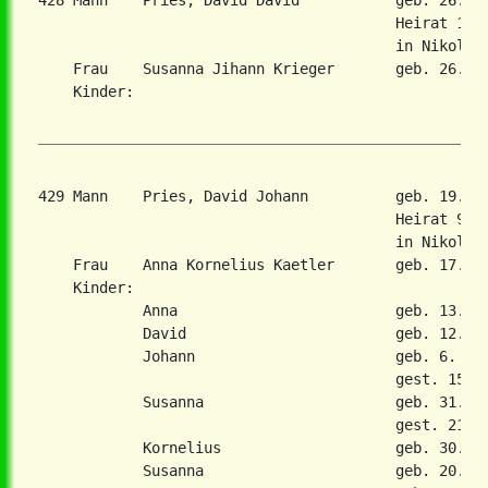
428 Mann    Pries, David David           geb. 26. A
                                         Heirat 17. 
                                         in Nikolaie
    Frau    Susanna Jihann Krieger       geb. 26. Fe
    Kinder:

429 Mann    Pries, David Johann          geb. 19. N
                                         Heirat 9. O
                                         in Nikolaie
    Frau    Anna Kornelius Kaetler       geb. 17. Ma
    Kinder:

            Anna                         geb. 13. Ap
            David                        geb. 12. Ma
            Johann                       geb. 6. Mai
                                         gest. 15. M
            Susanna                      geb. 31. Ma
                                         gest. 21. J
            Kornelius                    geb. 30. Ma
            Susanna                      geb. 20. De