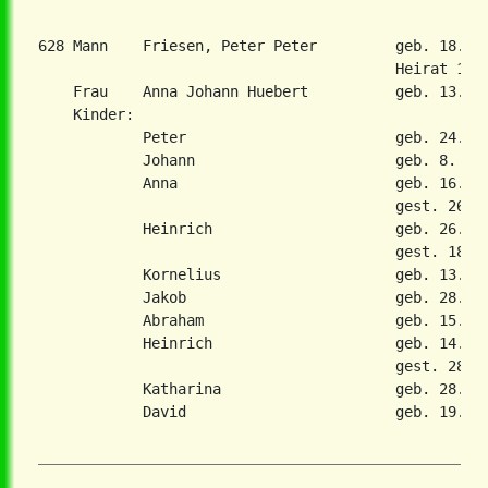
628 Mann    Friesen, Peter Peter         geb. 18. A
                                         Heirat 17. 
    Frau    Anna Johann Huebert          geb. 13. Ok
    Kinder:

            Peter                        geb. 24. Ju
            Johann                       geb. 8. Jan
            Anna                         geb. 16. Ju
                                         gest. 26. J
            Heinrich                     geb. 26. Ma
                                         gest. 18. O
            Kornelius                    geb. 13. Ja
            Jakob                        geb. 28. Ju
            Abraham                      geb. 15. Ma
            Heinrich                     geb. 14. Fe
                                         gest. 28. J
            Katharina                    geb. 28. Ok
            David                        geb. 19. Fe