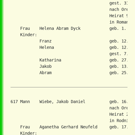
                                         gest. 31. J
                                         nach Orenbu
                                         Heirat 9. J
                                         in Romanovk
    Frau    Helena Abram Dyck            geb. 1. Apr
    Kinder:

            Franz                        geb. 12. Ap
            Helena                       geb. 12. Ap
                                         gest. 7. Ap
            Katharina                    geb. 27. No
            Jakob                        geb. 13. Ja
            Abram                        geb. 25. Ok
617 Mann    Wiebe, Jakob Daniel          geb. 16. N
                                         nach Orenbu
                                         Heirat 2. F
                                         in Rodnitsc
    Frau    Aganetha Gerhard Neufeld     geb. 17. De
    Kinder:
