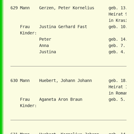
629 Mann    Gerzen, Peter Kornelius      geb. 13. O
                                         Heirat 9. J
                                         in Krasikov
    Frau    Justina Gerhard Fast         geb. 10. Ap
    Kinder:

            Peter                        geb. 14. No
            Anna                         geb. 7. Okt
            Justina                      geb. 4. Mae
630 Mann    Huebert, Johann Johann       geb. 18. J
                                         Heirat 11. 
                                         in Romanovk
    Frau    Aganeta Aron Braun           geb. 5. Feb
    Kinder:
