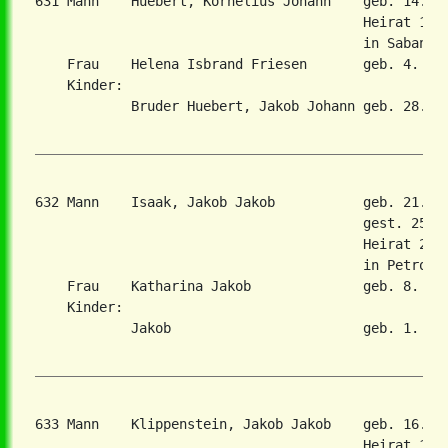
631 Mann    Huebert, Kornelius Johann    geb. 14. M
                                         Heirat 15. 
                                         in Sabangul
    Frau    Helena Isbrand Friesen       geb. 4. Mai
    Kinder:

            Bruder Huebert, Jakob Johann geb. 28. Ja
632 Mann    Isaak, Jakob Jakob           geb. 21. O
                                         gest. 25. D
                                         Heirat 25. 
                                         in Petrovka
    Frau    Katharina Jakob              geb. 8. Jan
    Kinder:

            Jakob                        geb. 1. Sep
633 Mann    Klippenstein, Jakob Jakob    geb. 16. M
                                         Heirat 19. 