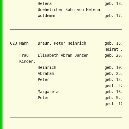
            Helena                       geb. 18. Au
            Unehelicher Sohn von Helena

            Woldemar                     geb. 17. Ju
623 Mann    Braun, Peter Heinrich        geb. 15. A
                                         Heirat 30. 
    Frau    Elisabeth Abram Janzen       geb. 26. Ju
    Kinder:

            Heinrich                     geb. 10. Ma
            Abraham                      geb. 25. Ok
            Peter                        geb. 13. Au
                                         gest. 22. D
            Margareta                    geb. 16. Ap
            Peter                        geb. 5. Jan
                                         gest. 10. M