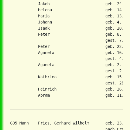
            Jakob                        geb. 24. Ma
            Helena                       geb. 14. Ma
            Maria                        geb. 13. De
            Johann                       geb. 4. Aug
            Isaak                        geb. 28. Ju
            Peter                        geb. 8. Mae
                                         gest. 7. De
            Peter                        geb. 22. Se
            Aganeta                      geb. 16. Fe
                                         gest. 4. Ma
            Aganeta                      geb. 2. Mae
                                         gest. 2. Ju
            Kathrina                     geb. 15. Ok
                                         gest. 28. J
            Heinrich                     geb. 26. Se
            Abram                        geb. 11. Ma
605 Mann    Pries, Gerhard Wilhelm       geb. 23. J
                                         nach Orenbu