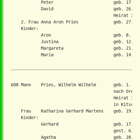
            Peter                        geb. 17. Ma
            David                        geb. 26. Fe
                                         Heirat in 2
    2. Frau Anna Aron Pries              geb. 27. Au
    Kinder:

            Aron                         geb. 8. Mae
            Justina                      geb. 12. Ma
            Margareta                    geb. 21. Au
            Maria                        geb. 14. De
608 Mann    Pries, Wilhelm Wilhelm       geb. 1. Ja
                                         nach Orenbu
                                         Heirat 16. 
                                         in Kitschka
    Frau    Katharina Gerhard Martens    geb. 19. Ap
    Kinder:

            Gerhard                      geb. 17. Ma
                                         gest. 6. Ap
            Agatha                       geb. 28. Ok