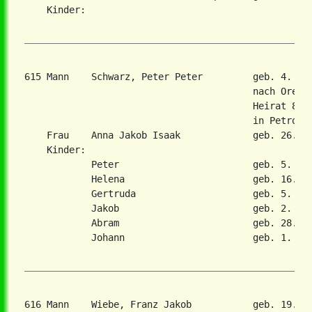
    Kinder:

615 Mann    Schwarz, Peter Peter         geb. 4. Se
                                         nach Orenbu
                                         Heirat 8. N
                                         in Petrovka
    Frau    Anna Jakob Isaak             geb. 26. Ok
    Kinder:

            Peter                        geb. 5. Sep
            Helena                       geb. 16. Se
            Gertruda                     geb. 5. Apr
            Jakob                        geb. 2. Nov
            Abram                        geb. 28. Ma
            Johann                       geb. 1. Nov
616 Mann    Wiebe, Franz Jakob           geb. 19. A