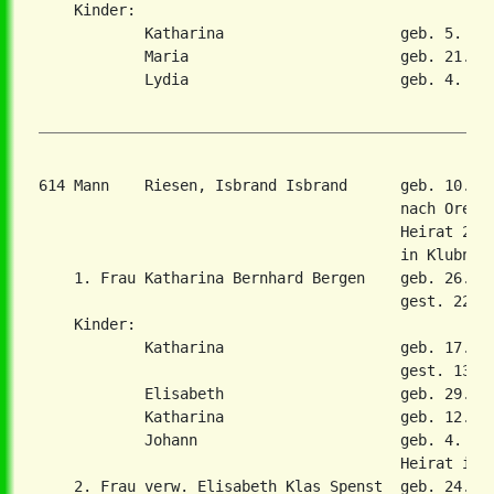
    Kinder:

            Katharina                    geb. 5. Aug
            Maria                        geb. 21. Ja
            Lydia                        geb. 4. Jul
614 Mann    Riesen, Isbrand Isbrand      geb. 10. F
                                         nach Orenbu
                                         Heirat 27. 
                                         in Klubniko
    1. Frau Katharina Bernhard Bergen    geb. 26. De
                                         gest. 22. F
    Kinder:

            Katharina                    geb. 17. Se
                                         gest. 13. O
            Elisabeth                    geb. 29. De
            Katharina                    geb. 12. De
            Johann                       geb. 4. Dez
                                         Heirat in 2
    2. Frau verw. Elisabeth Klas Spenst  geb. 24. Ja