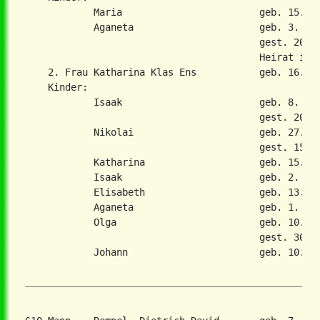
            Maria                        geb. 15. Au
            Aganeta                      geb. 3. Sep
                                         gest. 20. J
                                         Heirat in 2
    2. Frau Katharina Klas Ens           geb. 16. De
    Kinder:

            Isaak                        geb. 8. Jun
                                         gest. 20. N
            Nikolai                      geb. 27. Fe
                                         gest. 15. M
            Katharina                    geb. 15. Au
            Isaak                        geb. 2. Aug
            Elisabeth                    geb. 13. No
            Aganeta                      geb. 1. Nov
            Olga                         geb. 10. No
                                         gest. 30. M
            Johann                       geb. 10. Ma