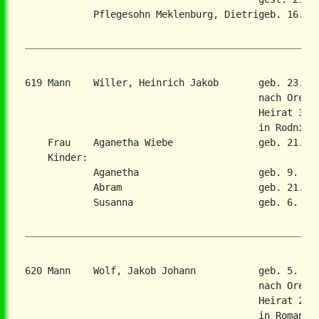
            Pflegesohn Meklenburg, Dietrigeb. 16. Ja
619 Mann    Willer, Heinrich Jakob       geb. 23. A
                                         nach Orenbu
                                         Heirat 30. 
                                         in Rodnitsc
    Frau    Aganetha Wiebe               geb. 21. Ju
    Kinder:

            Aganetha                     geb. 9. Mae
            Abram                        geb. 21. Ma
            Susanna                      geb. 6. Sep
620 Mann    Wolf, Jakob Johann           geb. 5. Ju
                                         nach Orenbu
                                         Heirat 20. 
                                         in Romanovk