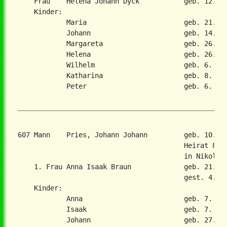
    Frau    Helena Johann Dyck           geb. 12. No
    Kinder:

            Maria                        geb. 21. De
            Johann                       geb. 14. No
            Margareta                    geb. 26. Ja
            Helena                       geb. 26. Ja
            Wilhelm                      geb. 6. Mai
            Katharina                    geb. 8. Feb
            Peter                        geb. 6. Mae
607 Mann    Pries, Johann Johann         geb. 10. A
                                         Heirat 8. F
                                         in Nikolaie
    1. Frau Anna Isaak Braun             geb. 21. Fe
                                         gest. 4. Ma
    Kinder:

            Anna                         geb. 7. Dez
            Isaak                        geb. 7. Okt
            Johann                       geb. 27. Ok