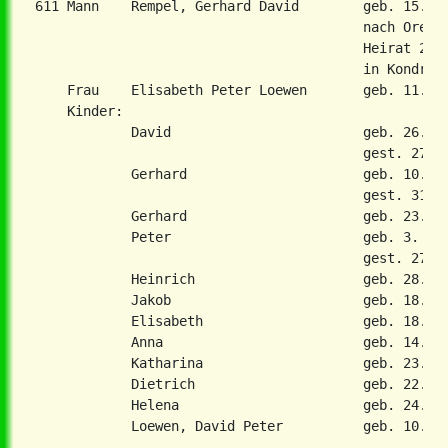
611 Mann    Rempel, Gerhard David        geb. 15. A
                                         nach Orenbu
                                         Heirat 2. J
                                         in Kondrate
    Frau    Elisabeth Peter Loewen       geb. 11. No
    Kinder:

            David                        geb. 26. Ma
                                         gest. 27. O
            Gerhard                      geb. 10. Ma
                                         gest. 31. J
            Gerhard                      geb. 23. De
            Peter                        geb. 3. Dez
                                         gest. 27. S
            Heinrich                     geb. 28. Ja
            Jakob                        geb. 18. Ju
            Elisabeth                    geb. 18. Ap
            Anna                         geb. 14. No
            Katharina                    geb. 23. No
            Dietrich                     geb. 22. Ma
            Helena                       geb. 24. Fe
            Loewen, David Peter          geb. 10. Fe