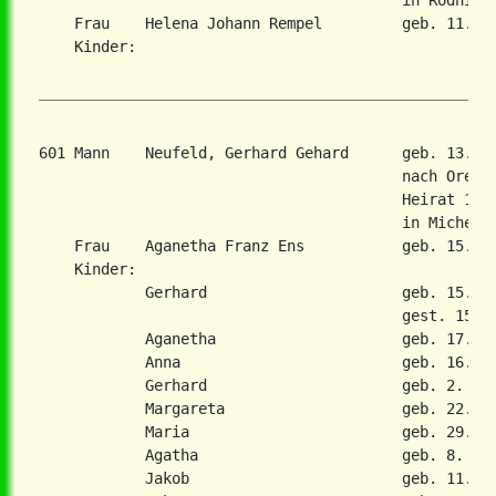
                                         in Rodnitsc
    Frau    Helena Johann Rempel         geb. 11. Ju
    Kinder:

601 Mann    Neufeld, Gerhard Gehard      geb. 13. J
                                         nach Orenbu
                                         Heirat 16. 
                                         in Michelsb
    Frau    Aganetha Franz Ens           geb. 15. Ja
    Kinder:

            Gerhard                      geb. 15. De
                                         gest. 15. J
            Aganetha                     geb. 17. De
            Anna                         geb. 16. Ju
            Gerhard                      geb. 2. Nov
            Margareta                    geb. 22. Ja
            Maria                        geb. 29. Fe
            Agatha                       geb. 8. Feb
            Jakob                        geb. 11. Ap