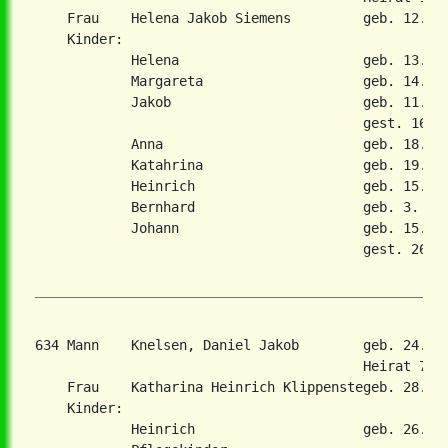
    Frau    Helena Jakob Siemens         geb. 12. Ja
    Kinder:

            Helena                       geb. 13. Au
            Margareta                    geb. 14. Ma
            Jakob                        geb. 11. No
                                         gest. 16. D
            Anna                         geb. 18. De
            Katahrina                    geb. 19. Ok
            Heinrich                     geb. 15. Ja
            Bernhard                     geb. 3. Aug
            Johann                       geb. 15. Au
                                         gest. 26. J
634 Mann    Knelsen, Daniel Jakob        geb. 24. O
                                         Heirat 7. F
    Frau    Katharina Heinrich Klippenstegeb. 28. Ma
    Kinder:

            Heinrich                     geb. 26. Ja