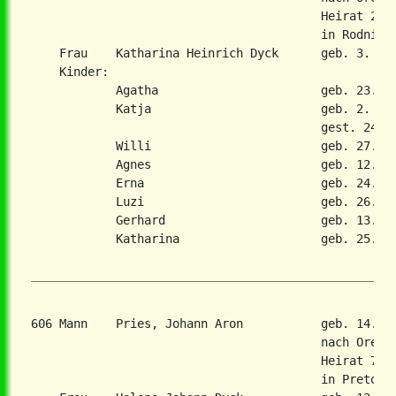
                                         Heirat 29. 
                                         in Rodnitsc
    Frau    Katharina Heinrich Dyck      geb. 3. Jan
    Kinder:

            Agatha                       geb. 23. De
            Katja                        geb. 2. Jan
                                         gest. 24. M
            Willi                        geb. 27. Ma
            Agnes                        geb. 12. Ja
            Erna                         geb. 24. Ju
            Luzi                         geb. 26. Se
            Gerhard                      geb. 13. Se
            Katharina                    geb. 25. Ja
606 Mann    Pries, Johann Aron           geb. 14. F
                                         nach Orenbu
                                         Heirat 7. N
                                         in Pretoria