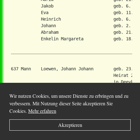
            Jakob                        geb. 6. Apr
            Eva                          geb. 11. No
            Heinrich                     geb. 6. Feb
            Johann                       geb. 2. Feb
            Abraham                      geb. 21. Ma
            Enkelin Margareta            geb. 18. Ap
637 Mann    Loewen, Johann Johann        geb. 23. A
                                         Heirat 2. M
                                         in Deevka (
    Frau    Anna Heinrich Janzen         geb. 12. Ju
Wir nutzen Cookies, um unsere Dienste zu erbringen und zu
    Kinder:

            Johann                       geb. 18. Ja
verbessern. Mit Nutzung dieser Seite akzeptieren Sie
            Heinrich                     geb. 20. Au
Cookies.
Mehr erfahren
            Jakob                        geb. 4. Okt
            Anna                         geb. 18. De
Akzeptieren
            Katharina                    geb. 17. No
            Peter                        geb. 7. Nov