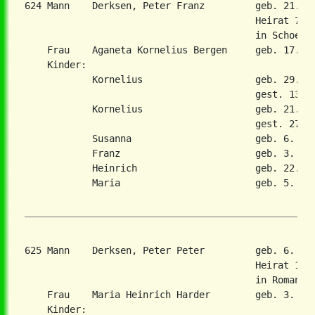
624 Mann    Derksen, Peter Franz         geb. 21. D
                                         Heirat 7. F
                                         in Schoenbe
    Frau    Aganeta Kornelius Bergen     geb. 17. Ja
    Kinder:

            Kornelius                    geb. 29. Ok
                                         gest. 13. D
            Kornelius                    geb. 21. No
                                         gest. 27. S
            Susanna                      geb. 6. Okt
            Franz                        geb. 3. Sep
            Heinrich                     geb. 22. Ma
            Maria                        geb. 5. Mae
625 Mann    Derksen, Peter Peter         geb. 6. De
                                         Heirat 17. 
                                         in Romanovk
    Frau    Maria Heinrich Harder        geb. 3. Mae
    Kinder:
