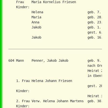
    Frau    Maria Kornelius Friesen

    Kinder:

            Helena                       geb. 7. Apr
            Maria                        geb. 28. De
            Anna                         geb. 23. Se
            Jakob                        geb. 1. Mae
                                         gest. 6. Ju
            Jakob                        geb. 16. Ap
604 Mann    Penner, Jakob Jakob          geb. 9. Ju
                                         nach Orenbu
                                         Heirat 29. 
                                         in Ebenfeld
    1. Frau Helena Johann Friesen

                                         gest. 28. F
    Kinder:

                                         Heirat in 2
    2. Frau Verw. Helena Johann Martens  geb. 30. De
    Kinder:
