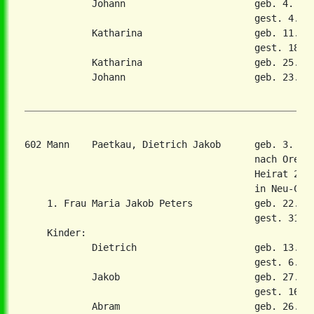
            Johann                       geb. 4. Nov
                                         gest. 4. No
            Katharina                    geb. 11. De
                                         gest. 18. O
            Katharina                    geb. 25. Ap
            Johann                       geb. 23. Ma
602 Mann    Paetkau, Dietrich Jakob      geb. 3. De
                                         nach Orenbu
                                         Heirat 29. 
                                         in Neu-Chor
    1. Frau Maria Jakob Peters           geb. 22. De
                                         gest. 31. M
    Kinder:

            Dietrich                     geb. 13. Ok
                                         gest. 6. Fe
            Jakob                        geb. 27. Ap
                                         gest. 16. O
            Abram                        geb. 26. Se