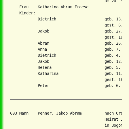
                                         am 20. Mai 
    Frau    Katharina Abram Froese

    Kinder:

            Dietrich                     geb. 13. Ok
                                         gest. 6. Fe
            Jakob                        geb. 27. Ap
                                         gest. 16. O
            Abram                        geb. 26. Se
            Anna                         geb. 7. Feb
            Dietrich                     geb. 4. Sep
            Jakob                        geb. 12. Ja
            Helena                       geb. 5. Mae
            Katharina                    geb. 11. No
                                         gest. 18. N
            Peter                        geb. 6. Sep
603 Mann    Penner, Jakob Abram          nach Orenb
                                         Heirat 12. 
                                         in Bogomaso