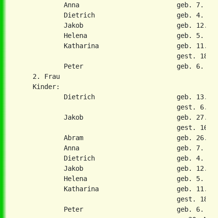
            Anna                         geb. 7. Feb
            Dietrich                     geb. 4. Sep
            Jakob                        geb. 12. Ja
            Helena                       geb. 5. Mae
            Katharina                    geb. 11. No
                                         gest. 18. N
            Peter                        geb. 6. Sep
    2. Frau

    Kinder:

            Dietrich                     geb. 13. Ok
                                         gest. 6. Fe
            Jakob                        geb. 27. Ap
                                         gest. 16. O
            Abram                        geb. 26. Se
            Anna                         geb. 7. Feb
            Dietrich                     geb. 4. Sep
            Jakob                        geb. 12. Ja
            Helena                       geb. 5. Mae
            Katharina                    geb. 11. No
                                         gest. 18. N
            Peter                        geb. 6. Sep