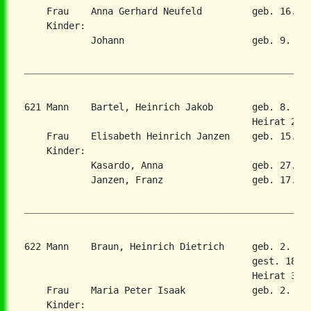
    Frau    Anna Gerhard Neufeld         geb. 16. Ju
    Kinder:

            Johann                       geb. 9. Jul
621 Mann    Bartel, Heinrich Jakob       geb. 8. Fe
                                         Heirat 25. 
    Frau    Elisabeth Heinrich Janzen    geb. 15. Ju
    Kinder:

            Kasardo, Anna                geb. 27. Ju
            Janzen, Franz                geb. 17. Ju
622 Mann    Braun, Heinrich Dietrich     geb. 2. Au
                                         gest. 18. F
                                         Heirat 3. S
    Frau    Maria Peter Isaak            geb. 2. Okt
    Kinder:
