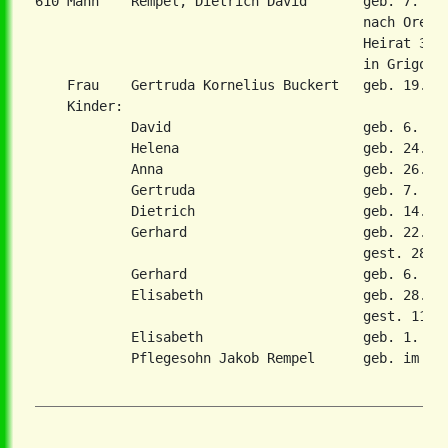
610 Mann    Rempel, Dietrich David       geb. 7. Ju
                                         nach Orenbu
                                         Heirat 3. J
                                         in Grigorev
    Frau    Gertruda Kornelius Buckert   geb. 19. Se
    Kinder:

            David                        geb. 6. Jun
            Helena                       geb. 24. Ok
            Anna                         geb. 26. Se
            Gertruda                     geb. 7. Jun
            Dietrich                     geb. 14. Ap
            Gerhard                      geb. 22. Ja
                                         gest. 28. J
            Gerhard                      geb. 6. Mai
            Elisabeth                    geb. 28. Ju
                                         gest. 11. A
            Elisabeth                    geb. 1. Jul
            Pflegesohn Jakob Rempel      geb. im Dez