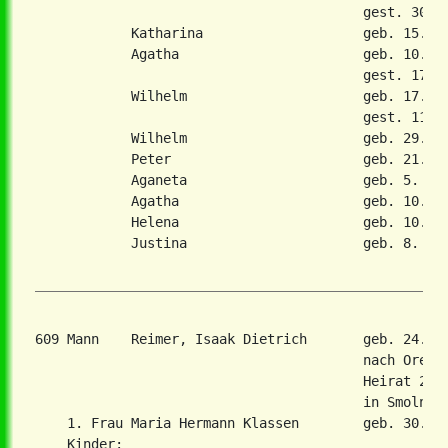
                                         gest. 30. O
            Katharina                    geb. 15. Au
            Agatha                       geb. 10. No
                                         gest. 17. F
            Wilhelm                      geb. 17. Se
                                         gest. 11. D
            Wilhelm                      geb. 29. Se
            Peter                        geb. 21. Ja
            Aganeta                      geb. 5. Mae
            Agatha                       geb. 10. Ma
            Helena                       geb. 10. Au
            Justina                      geb. 8. Dez
609 Mann    Reimer, Isaak Dietrich       geb. 24. F
                                         nach Orenbu
                                         Heirat 25. 
                                         in Smolnjan
    1. Frau Maria Hermann Klassen        geb. 30. Se
    Kinder:
