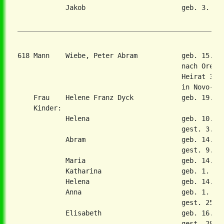
            Jakob                        geb. 3. Jun
618 Mann    Wiebe, Peter Abram           geb. 15. O
                                         nach Orenbu
                                         Heirat 31. 
                                         in Novo-Cho
    Frau    Helene Franz Dyck            geb. 19. Ja
    Kinder:

            Helena                       geb. 10. Ma
                                         gest. 3. Ju
            Abram                        geb. 14. Se
                                         gest. 9. Ma
            Maria                        geb. 14. De
            Katharina                    geb. 1. Feb
            Helena                       geb. 14. Ju
            Anna                         geb. 1. Feb
                                         gest. 25. M
            Elisabeth                    geb. 16. Se
                                         gest. 29. N