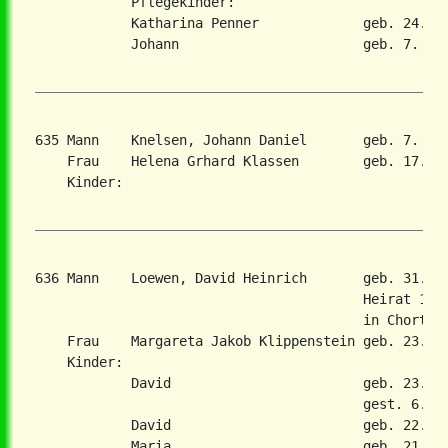
            Pflegekinder:

            Katharina Penner             geb. 24. De
            Johann                       geb. 7. Feb
635 Mann    Knelsen, Johann Daniel       geb. 7. Ap
    Frau    Helena Grhard Klassen        geb. 17. Ja
    Kinder:

636 Mann    Loewen, David Heinrich       geb. 31. M
                                         Heirat 14. 
                                         in Chortiza
    Frau    Margareta Jakob Klippenstein geb. 23. Ok
    Kinder:

            David                        geb. 23. De
                                         gest. 6. Ma
            David                        geb. 22. Fe
            Maria                        geb. 21. Fe