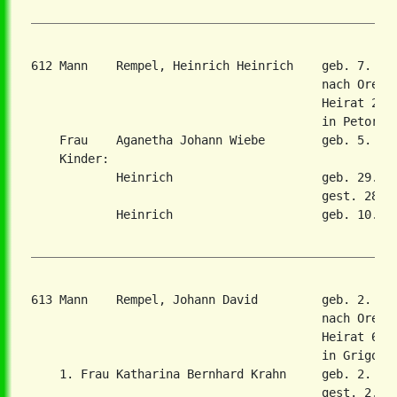
612 Mann    Rempel, Heinrich Heinrich    geb. 7. Au
                                         nach Orenbu
                                         Heirat 23. 
                                         in Petorovk
    Frau    Aganetha Johann Wiebe        geb. 5. Dez
    Kinder:

            Heinrich                     geb. 29. Ju
                                         gest. 28. O
            Heinrich                     geb. 10. Au
613 Mann    Rempel, Johann David         geb. 2. No
                                         nach Orenbu
                                         Heirat 6. J
                                         in Grigorev
    1. Frau Katharina Bernhard Krahn     geb. 2. Okt
                                         gest. 2. Ma