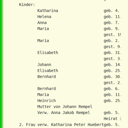
    Kinder:

            Katharina                    geb. 4. Dez
            Helena                       geb. 11. Ju
            Anna                         geb. 7. Mae
            Maria                        geb. 9. Mae
                                         gest. 19. M
            Maria                        geb. 2. Jun
                                         gest. 9. No
            Elisabeth                    geb. 31. Ma
                                         gest. 3. No
            Johann                       geb. 14. Ja
            Elisabeth                    geb. 25. Fe
            Bernhard                     geb. 30. Ma
                                         gest. 2. Ju
            Bernhard                     geb. 6. Aug
            Maria                        geb. 11. Se
            Heinrich                     geb. 25. Ma
            Mutter von Johann Rempel

            Verw. Anna Jakob Rempel      geb. 5. Nov
                                         Heirat in 2
    2. Frau verw. Katharina Peter Huebertgeb. 5. Okt