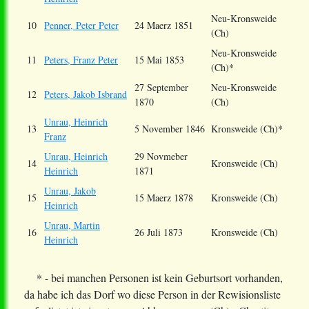
Neu-Kronsweide
10
Penner, Peter Peter
24 Maerz 1851
(Ch)
Neu-Kronsweide
11
Peters, Franz Peter
15 Mai 1853
(Ch)*
27 September
Neu-Kronsweide
12
Peters, Jakob Isbrand
1870
(Ch)
Unrau, Heinrich
13
5 November 1846
Kronsweide (Ch)*
Franz
Unrau, Heinrich
29 Novmeber
14
Kronsweide (Ch)
Heinrich
1871
Unrau, Jakob
15
15 Maerz 1878
Kronsweide (Ch)
Heinrich
Unrau, Martin
16
26 Juli 1873
Kronsweide (Ch)
Heinrich
* - bei manchen Personen ist kein Geburtsort vorhanden,
da habe ich das Dorf wo diese Person in der Rewisionsliste