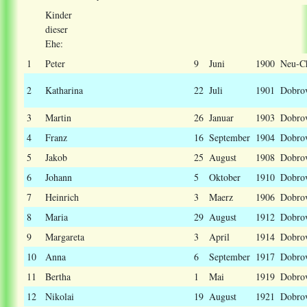
Kinder
dieser
Ehe:
1
Peter
9
Juni
1900
Neu-Ch
2
Katharina
22
Juli
1901
Dobro
3
Martin
26
Januar
1903
Dobro
4
Franz
16
September
1904
Dobro
5
Jakob
25
August
1908
Dobro
6
Johann
5
Oktober
1910
Dobro
7
Heinrich
3
Maerz
1906
Dobro
8
Maria
29
August
1912
Dobro
9
Margareta
3
April
1914
Dobro
10
Anna
6
September
1917
Dobro
11
Bertha
1
Mai
1919
Dobro
12
Nikolai
19
August
1921
Dobro