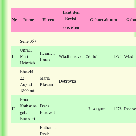
Laut den
Revisi-
Nr.
Name
Eltern
Geburtsdatum
Gebu
onslisten
Seite 357
Unrau
,
Heinrich
I
Martin
Wladimirovka
26
Juli
1873
Wladi
Unrau
Heinrich
Eheschl.
22.
Maria
Dobrovka
August
Klassen
1899 mit
Frau
Katharina
Franz
II
13
August
1878
Pavlov
geb.
Bueckert
Bueckert
Katharina
Dyck