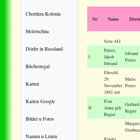
Chortitza Kolonie
Nr.
Name
Elter
Molotschna
Seite 442
Dörfer in Russland
Peters
,
Isbrand
I
Jakob
Peters
Isbrand
Bücherregal
Eheschl.
29.
Maria
Karten
November
Peters
1892 mit
Karten Google
Frau
Gerhard
II
Anna geb.
Regier
Regier
Bilder u Fotos
Margare
Giesbrec
Namen u Listen
Kinder