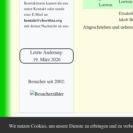
Loewen
Kontaktieren kannst du uns
Loewen
unter Kontakt oder sende
Elisabet
eine E-Mail an
Jakob B
kontakt@chortitza.org
mit deiner Nachricht an uns.
Abgeschrieben und uebers
Letzte Änderung:
19. März 2026
Besucher seit 2002:
© 2025 Chortitza.org | Supported by
D. F. Plett Historica
Wir nutzen Cookies, um unsere Dienste zu erbringen und zu verbe