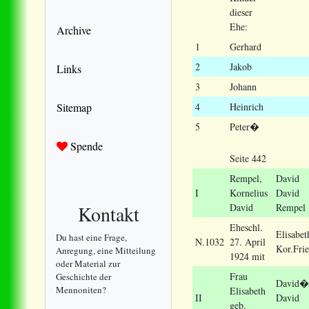
dieser
Ehe:
Archive
1
Gerhard
2
Jakob
Links
3
Johann
Sitemap
4
Heinrich
5
Peter
�
Spende
Seite 442
Rempel
,
David
I
Kornelius
David
Kontakt
David
Rempel
Eheschl.
Elisabet
Du hast eine Frage,
N.1032
27. April
Kor.Frie
Anregung, eine Mitteilung
1924 mit
oder Material zur
Frau
Geschichte der
David
�
Mennoniten?
Elisabeth
II
David
geb.