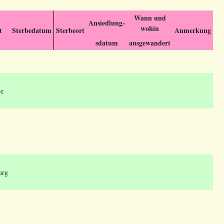
Wann und
Ansiedlung-
wohin
t
Sterbedatum
Sterbeort
Anmerkung
sdatum
ausgewandert
je
urg